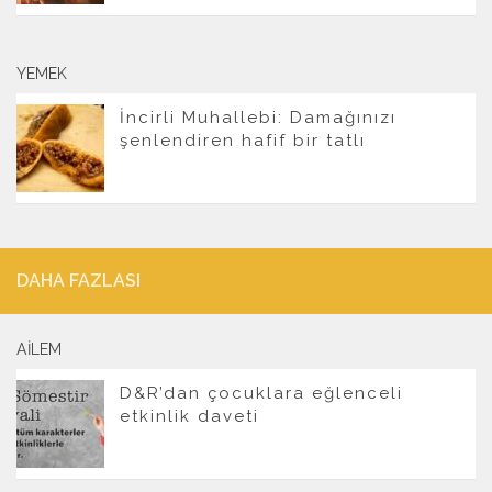
YEMEK
İncirli Muhallebi: Damağınızı
şenlendiren hafif bir tatlı
DAHA FAZLASI
AILEM
D&R’dan çocuklara eğlenceli
etkinlik daveti