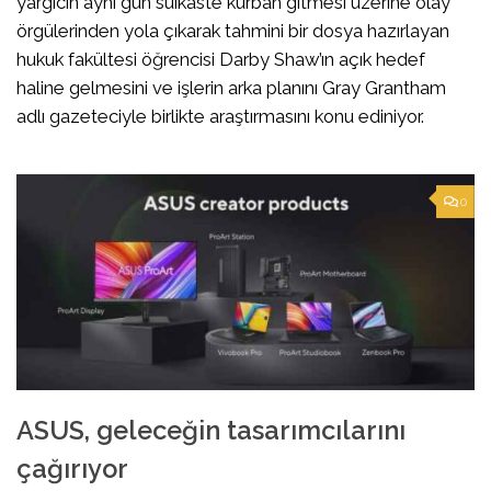
yargıcın aynı gün suikaste kurban gitmesi üzerine olay
örgülerinden yola çıkarak tahmini bir dosya hazırlayan
hukuk fakültesi öğrencisi Darby Shaw’ın açık hedef
haline gelmesini ve işlerin arka planını Gray Grantham
adlı gazeteciyle birlikte araştırmasını konu ediniyor.
0
ASUS, geleceğin tasarımcılarını
çağırıyor