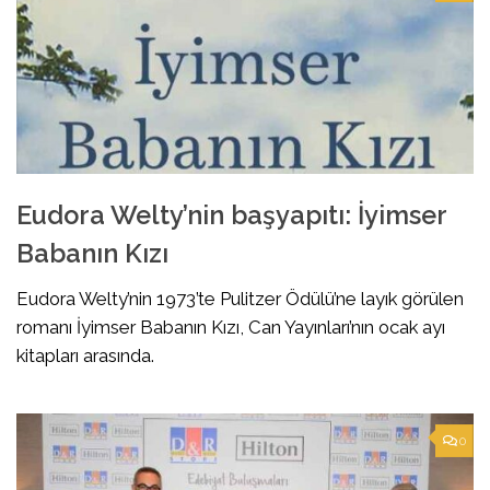
Eudora Welty’nin başyapıtı: İyimser
Babanın Kızı
Eudora Welty’nin 1973’te Pulitzer Ödülü’ne layık görülen
romanı İyimser Babanın Kızı, Can Yayınları’nın ocak ayı
kitapları arasında.
0