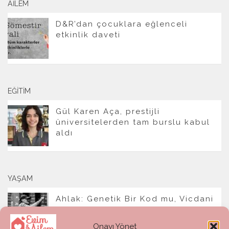
AILEM
D&R’dan çocuklara eğlenceli
etkinlik daveti
EĞITIM
Gül Karen Aça, prestijli
üniversitelerden tam burslu kabul
aldı
YAŞAM
Ahlak: Genetik Bir Kod mu, Vicdani
Bir Refleks mi?
Onayı Yönet