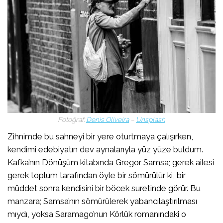
Fotoğraf:
Denis Oliveira
–
Unsplash
​Zihnimde bu sahneyi bir yere oturtmaya çalışırken,
kendimi edebiyatın dev aynalarıyla yüz yüze buldum.
Kafka’nın Dönüşüm kitabında Gregor Samsa; gerek ailesi
gerek toplum tarafından öyle bir sömürülür ki, bir
müddet sonra kendisini bir böcek suretinde görür. Bu
manzara; Samsa’nın sömürülerek yabancılaştırılması
mıydı, yoksa Saramago’nun Körlük romanındaki o