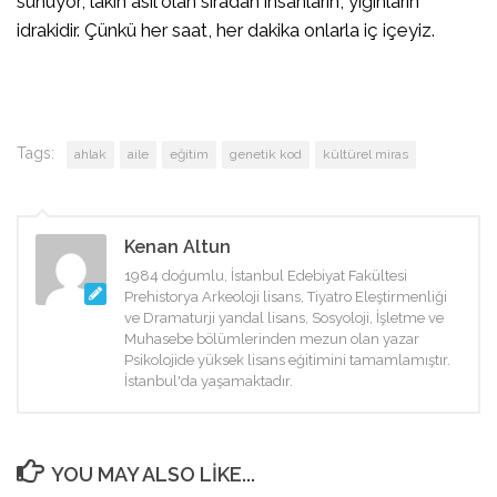
sunuyor; lakin asıl olan sıradan insanların, yığınların
idrakidir. Çünkü her saat, her dakika onlarla iç içeyiz.
Tags:
ahlak
aile
eğitim
genetik kod
kültürel miras
Kenan Altun
1984 doğumlu, İstanbul Edebiyat Fakültesi
Prehistorya Arkeoloji lisans, Tiyatro Eleştirmenliği
ve Dramaturji yandal lisans, Sosyoloji, İşletme ve
Muhasebe bölümlerinden mezun olan yazar
Psikolojide yüksek lisans eğitimini tamamlamıştır.
İstanbul'da yaşamaktadır.
YOU MAY ALSO LIKE...