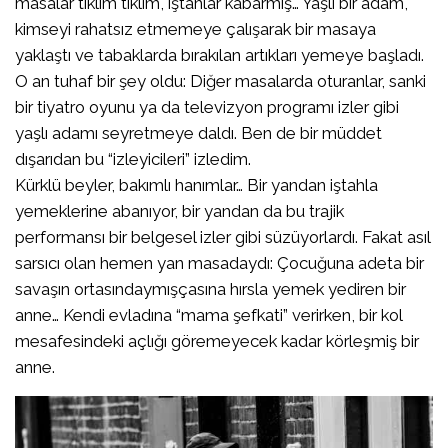
masalar tıklım tıklım, iştahlar kabarmış… Yaşlı bir adam,
kimseyi rahatsız etmemeye çalışarak bir masaya
yaklaştı ve tabaklarda bırakılan artıkları yemeye başladı.
O an tuhaf bir şey oldu: Diğer masalarda oturanlar, sanki
bir tiyatro oyunu ya da televizyon programı izler gibi
yaşlı adamı seyretmeye daldı. Ben de bir müddet
dışarıdan bu “izleyicileri” izledim.
​Kürklü beyler, bakımlı hanımlar… Bir yandan iştahla
yemeklerine abanıyor, bir yandan da bu trajik
performansı bir belgesel izler gibi süzüyorlardı. Fakat asıl
sarsıcı olan hemen yan masadaydı: Çocuğuna adeta bir
savaşın ortasındaymışçasına hırsla yemek yediren bir
anne… Kendi evladına “mama şefkati” verirken, bir kol
mesafesindeki açlığı göremeyecek kadar körleşmiş bir
anne.