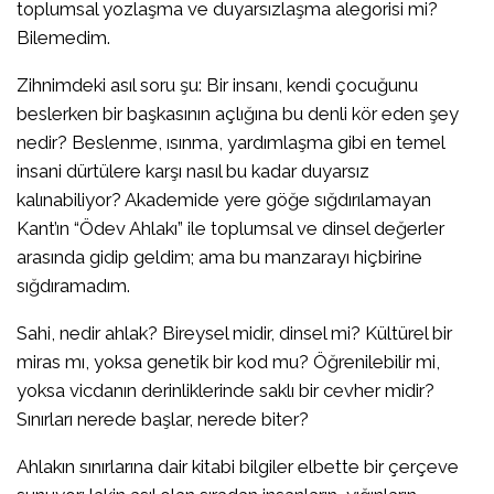
toplumsal yozlaşma ve duyarsızlaşma alegorisi mi?
Bilemedim.
​Zihnimdeki asıl soru şu: Bir insanı, kendi çocuğunu
beslerken bir başkasının açlığına bu denli kör eden şey
nedir? Beslenme, ısınma, yardımlaşma gibi en temel
insani dürtülere karşı nasıl bu kadar duyarsız
kalınabiliyor? Akademide yere göğe sığdırılamayan
Kant’ın “Ödev Ahlakı” ile toplumsal ve dinsel değerler
arasında gidip geldim; ama bu manzarayı hiçbirine
sığdıramadım.
​Sahi, nedir ahlak? Bireysel midir, dinsel mi? Kültürel bir
miras mı, yoksa genetik bir kod mu? Öğrenilebilir mi,
yoksa vicdanın derinliklerinde saklı bir cevher midir?
Sınırları nerede başlar, nerede biter?
​Ahlakın sınırlarına dair kitabi bilgiler elbette bir çerçeve