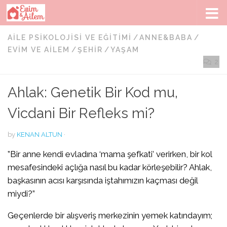
Skip to content
AILE PSIKOLOJISI VE EĞITIMI
/
ANNE&BABA
/
EVIM VE AILEM
/
ŞEHIR
/
YAŞAM
2
Ahlak: Genetik Bir Kod mu,
Vicdani Bir Refleks mi?
by
KENAN ALTUN
·
​”Bir anne kendi evladına ‘mama şefkati’ verirken, bir kol
mesafesindeki açlığa nasıl bu kadar körleşebilir? Ahlak,
başkasının acısı karşısında iştahımızın kaçması değil
miydi?”
​Geçenlerde bir alışveriş merkezinin yemek katındayım;