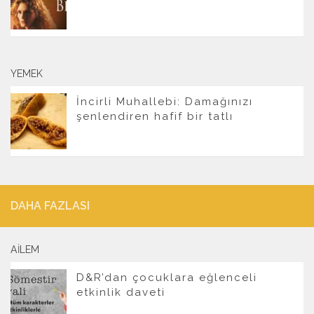
YEMEK
İncirli Muhallebi: Damağınızı
şenlendiren hafif bir tatlı
DAHA FAZLASI
AILEM
D&R’dan çocuklara eğlenceli
etkinlik daveti