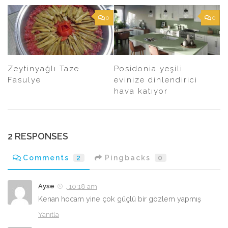
0
0
Zeytinyağlı Taze
Posidonia yeşili
Fasulye
evinize dinlendirici
hava katıyor
2 RESPONSES
Comments
2
Pingbacks
0
Ayse
, 10:18 am
Kenan hocam yine çok güçlü bir gözlem yapmış
Yanıtla