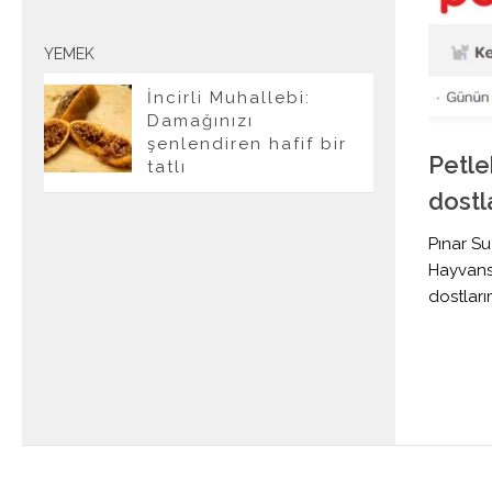
YEMEK
İncirli Muhallebi:
Damağınızı
şenlendiren hafif bir
Petleb
tatlı
dostla
Pınar Su
Hayvanse
dostlarım