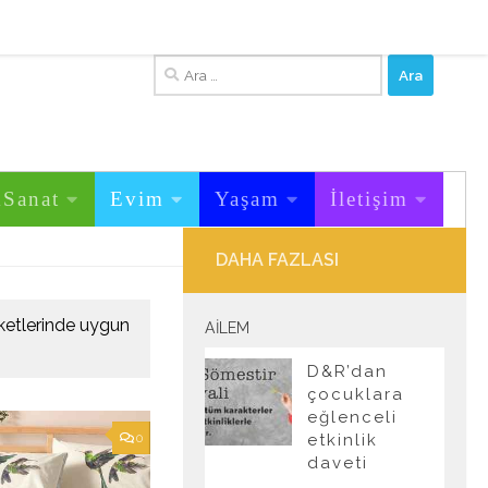
Arama:
&Sanat
Evim
Yaşam
İletişim
DAHA FAZLASI
rketlerinde uygun
AILEM
D&R’dan
çocuklara
eğlenceli
0
etkinlik
daveti