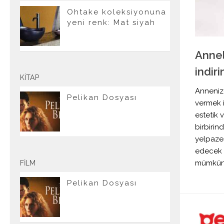
Ohtake koleksiyonuna
yeni renk: Mat siyah
Annel
indir
KITAP
Anneniz
Pelikan Dosyası
vermek i
estetik 
birbirin
yelpaze
edecek b
mümkün
FILM
Pelikan Dosyası