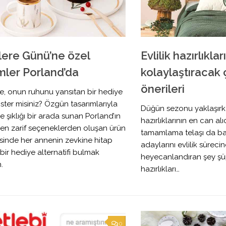
ere Günü’ne özel
Evlilik hazırlıklar
imler Porland’da
kolaylaştıracak 
önerileri
e, onun ruhunu yansıtan bir hediye
ster misiniz? Özgün tasarımlarıyla
Düğün sezonu yaklaşırke
ve şıklığı bir arada sunan Porland’ın
hazırlıklarının en can alı
den zarif seçeneklerden oluşan ürün
tamamlama telaşı da baş
sinde her annenin zevkine hitap
adaylarını evlilik sürec
ir hediye alternatifi bulmak
heyecanlandıran şey şü
.
hazırlıkları…
0