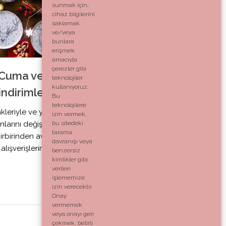
sunmak için,
cihaz bilgilerini
saklamak
ve/veya
bunlara
erişmek
amacıyla
çerezler gibi
 Cuma ve
teknolojiler
kullanıyoruz.
indirimleri
Bu
teknolojilere
eriyle ve yenilikçi
izin vermek,
nlarını değiştiren
bu sitedeki
tarama
rbirinden avantajlı
davranışı veya
lışverişlerinize
benzersiz
kimlikler gibi
verileri
işlememize
izin verecektir.
Onay
vermemek
veya onayı geri
çekmek, belirli