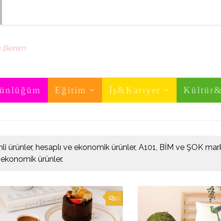
m Benim
ünlüğüm
Eğitim
İş&Kariyer
Kültür
imli ürünler, hesaplı ve ekonomik ürünler, A101, BİM ve ŞOK ma
ı ekonomik ürünler.
0