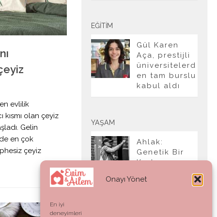
EĞITIM
Gül Karen
ını
Aça, prestijli
üniversitelerd
çeyiz
en tam burslu
kabul aldı
n evlilik
cı kısmı olan çeyiz
YAŞAM
ladı. Gelin
inde en çok
Ahlak:
phesiz çeyiz
Genetik Bir
Kod mu,
Vicdani Bir
Onayı Yönet
Refleks mi?
En iyi
deneyimleri
0