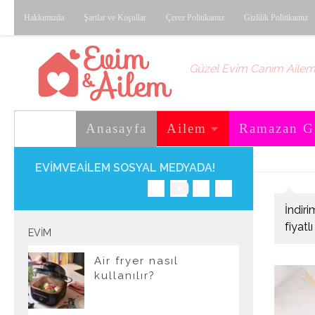
Hakkımızda
Şartlar ve Koşullar
Çerez Politikamız
Gizlilik Politikamız
Skip to content
Güzel Evim Canım Aile
Anasayfa
Ailem
Ramazan G
EVIMVEAILEM SOSYAL MEDYADA!
İndir
fiyatl
EVIM
Air fryer nasıl
kullanılır?