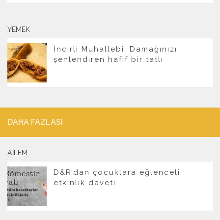
YEMEK
İncirli Muhallebi: Damağınızı
şenlendiren hafif bir tatlı
DAHA FAZLASI
AILEM
D&R’dan çocuklara eğlenceli
etkinlik daveti