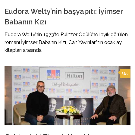
Eudora Welty’nin başyapıtı: İyimser
Babanın Kızı
Eudora Welty’nin 1973’te Pulitzer Ödülü’ne layık görülen
romanı İyimser Babanın Kızı, Can Yayınları’nın ocak ayı
kitapları arasında.
0