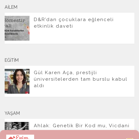
AILEM
D&R’dan çocuklara eğlenceli
etkinlik daveti
EĞITIM
Gül Karen Aça, prestijli
üniversitelerden tam burslu kabul
aldı
YAŞAM
Ahlak: Genetik Bir Kod mu, Vicdani
Bir Refleks mi?