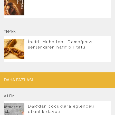
YEMEK
İncirli Muhallebi: Damağınızı
şenlendiren hafif bir tatlı
DAHA FAZLASI
AILEM
D&R’dan çocuklara eğlenceli
etkinlik daveti