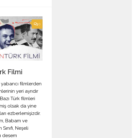
0
rk Filmi
, yabancı filmlerden
lerinin yeri ayrıdır
azı Türk filmleri
emiş olsak da yine
ları ezberlemişizdir.
ım, Babam ve
Sınıfı, Neşeli
lı desem