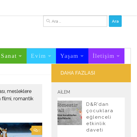
Arama:
&Sanat
Evim
Yaşam
İletişim
DAHA FAZLASI
ması, mesleklere
AILEM
m filmi, romantik
D&R’dan
çocuklara
eğlenceli
etkinlik
daveti
0