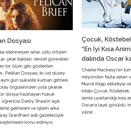
Çocuk, Köstebek,
an Dosyası
“En İyi Kısa Ani
ı istenmeyen sırlar, üstü örtülen
dalında Oscar k
r, çıkar ilişkileri, devlet görevlileri
an bir ölüm gibi gösterilen
Charlie Mackesy‘nin tü
er… Pelikan Dosyası, iki üst düzey
milyondan fazla satan v
 aynı gün suikaste kurban gitmesi
Mundi Kitap etiketiyle o
olay örgülerinden yola çıkarak
kitabı Çocuk, Köstebek, T
bir dosya hazırlayan hukuk
isimle uyarlandığı kısa 
i öğrencisi Darby Shaw’ın açık
Oscar’a layık görüldü. İn
line gelmesini ve işlerin arka
yazar...
Gray Grantham adlı gazeteciyle
 araştırmasını konu ediniyor.