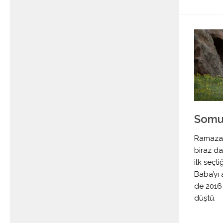
Somun
Ramazan
biraz da
ilk seçt
Baba’yı 
de 2016
düştü.