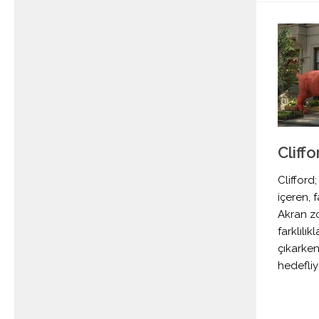
Cliff
Clifford
içeren, f
Akran zo
farklılı
çıkarken
hedefliy