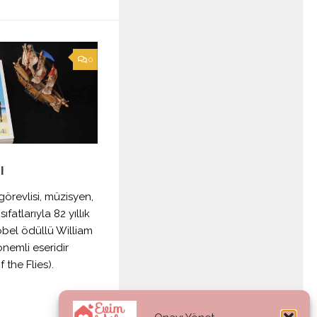
0
ı
örevlisi, müzisyen,
fatlarıyla 82 yıllık
el ödüllü William
nemli eseridir
f the Flies).