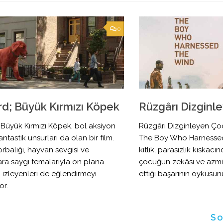
0
ord; Büyük Kırmızı Köpek
Rüzgârı Dizginl
; Büyük Kırmızı Köpek, bol aksiyon
Rüzgârı Dizginleyen Ço
antastik unsurları da olan bir film.
The Boy Who Harnessed 
rbalığı, hayvan sevgisi ve
kıtlık, parasızlık kıskac
klara saygı temalarıyla ön plana
çocuğun zekâsı ve azmi
 izleyenleri de eğlendirmeyi
ettiği başarının öyküsünü
or.
So