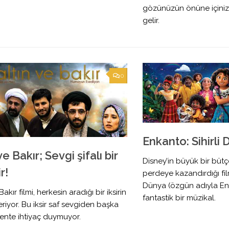
gözünüzün önüne içinizi
gelir.
0
Enkanto: Sihirli
ve Bakır; Sevgi şifalı bir
Disney’in büyük bir büt
r!
perdeye kazandırdığı film
Dünya (özgün adıyla En
Bakır filmi, herkesin aradığı bir iksirin
fantastik bir müzikal.
veriyor. Bu iksir saf sevgiden başka
ente ihtiyaç duymuyor.