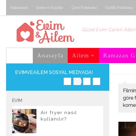
Hakkımızda
Şartlar ve Koşullar
Çerez Politikamız
Gizlilik Politikamız
Skip to content
Güzel Evim Canım Aile
Anasayfa
Ailem
Ramazan G
EVIMVEAILEM SOSYAL MEDYADA!
Filmin
göre f
EVIM
komedi
Air fryer nasıl
kullanılır?