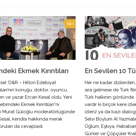
0
deki Ekmek Kırıntıları
En Sevilen 10 Tü
sel ‘D&R – Hilton Edebiyat
Her ne kadar dizilerden
arı’nın konuğu; doktor, oyuncu,
sıra gelmese de Türk film
n ve yazar Ercan Kesal oldu. Yeni
Türk halkının gönlünde. B
Cebimdeki Ekmek Kırıntıları”nı
vardır ki birçok kere izl
i Murat Güloğlu moderatörlüğünde
izleriz ya da bazı dialog
Kesal, kendisi hakkında merak
Selvi Boylum Al Yazmal
oruları da cevapladı.
Oğlum, Eşkıya, Hababam 
Günler ve Çöpçüler Kra