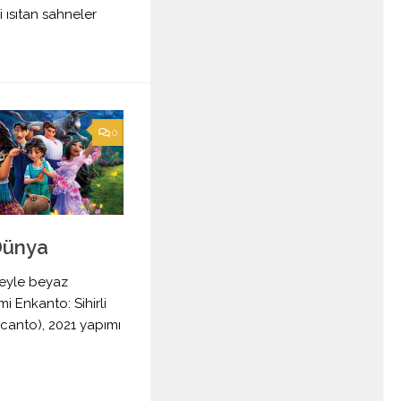
 ısıtan sahneler
0
 Dünya
çeyle beyaz
i Enkanto: Sihirli
canto), 2021 yapımı