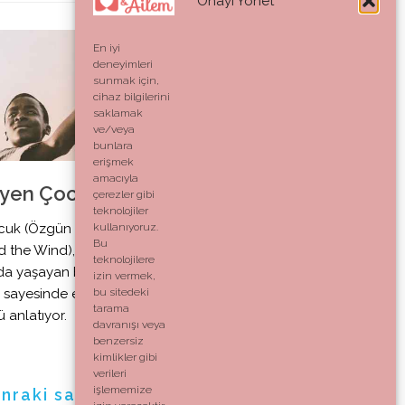
Onayı Yönet
En iyi
0
deneyimleri
sunmak için,
cihaz bilgilerini
saklamak
ve/veya
bunlara
erişmek
amacıyla
eyen Çocuk
çerezler gibi
teknolojiler
cuk (Özgün adıyla
kullanıyoruz.
Bu
the Wind), yokluk,
teknolojilere
ında yaşayan bir
izin vermek,
 sayesinde elde
bu sitedeki
tarama
 anlatıyor.
davranışı veya
benzersiz
kimlikler gibi
verileri
işlememize
nraki sayfa »