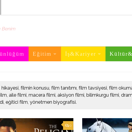
m Benim
ünlüğüm
Eğitim
İş&Kariyer
Kültür
 hikayesi, filmin konusu, film tanıtımı, film tavsiyesi, film oku
ilm, aile filmi, macera filmi, aksiyon filmi, bilimkurgu filmi, dra
, eğitici film, yönetmen biyografisi.
0