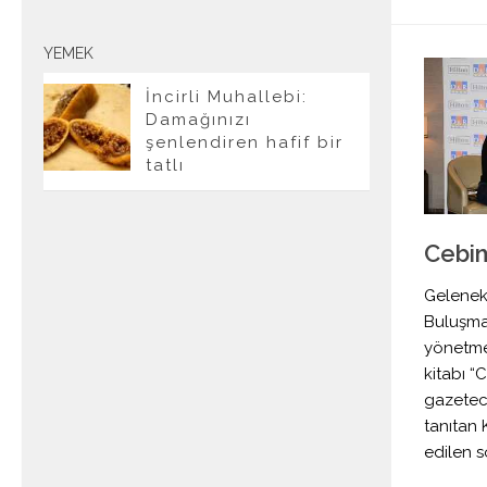
YEMEK
İncirli Muhallebi:
Damağınızı
şenlendiren hafif bir
tatlı
Cebim
Gelenek
Buluşmal
yönetme
kitabı “
gazetec
tanıtan 
edilen s