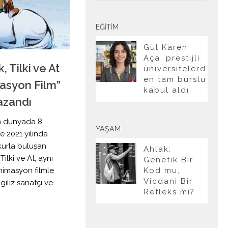
EĞITIM
Gül Karen
Aça, prestijli
 Tilki ve At
üniversitelerd
en tam burslu
masyon Film”
kabul aldı
azandı
m dünyada 8
YAŞAM
e 2021 yılında
kurla buluşan
Ahlak:
ilki ve At, aynı
Genetik Bir
animasyon filmle
Kod mu,
Vicdani Bir
giliz sanatçı ve
Refleks mi?