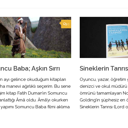
0
cu Baba; Aşkın Sırrı
Sineklerin Tanrıs
 ayı gelince okuduğum kitapları
Oyuncu, yazar, öğretim g
ha manevi ağırlıklı seçerim. Bu sene
denizci ve okul müdürü sı
iğim kitap Fatih Duman’ın Somuncu
ömrünü tamamlayan Nob
anlattığı Âmâ oldu. Âmâ’yı okurken
Golding’in şüphesiz en ö
 yapımı Somuncu Baba filmi aklıma
Sineklerin Tanrısı (Lord o