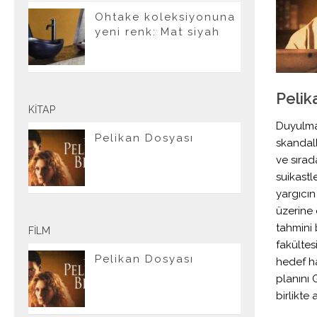
Ohtake koleksiyonuna
yeni renk: Mat siyah
Pelik
KITAP
Duyulmas
Pelikan Dosyası
skandalla
ve sırad
suikastl
yargıcın
üzerine 
tahmini 
FILM
fakültes
Pelikan Dosyası
hedef ha
planını 
birlikte