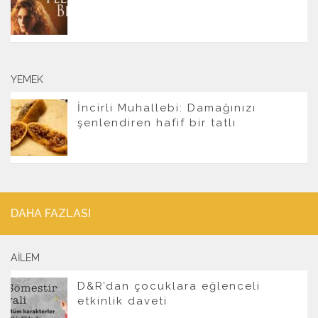
YEMEK
İncirli Muhallebi: Damağınızı
şenlendiren hafif bir tatlı
DAHA FAZLASI
AILEM
D&R’dan çocuklara eğlenceli
etkinlik daveti