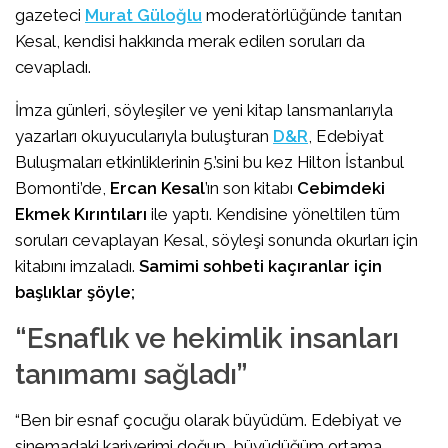
gazeteci
Murat Güloğlu
moderatörlüğünde tanıtan
Kesal, kendisi hakkında merak edilen soruları da
cevapladı.
İmza günleri, söyleşiler ve yeni kitap lansmanlarıyla
yazarları okuyucularıyla buluşturan
D&R
, Edebiyat
Buluşmaları etkinliklerinin 5.’sini bu kez Hilton İstanbul
Bomonti’de,
Ercan Kesal
’ın son kitabı
Cebimdeki
Ekmek Kırıntıları
ile yaptı. Kendisine yöneltilen tüm
soruları cevaplayan Kesal, söyleşi sonunda okurları için
kitabını imzaladı.
Samimi sohbeti kaçıranlar için
başlıklar şöyle;
“Esnaflık ve hekimlik insanları
tanımamı sağladı”
“Ben bir esnaf çocuğu olarak büyüdüm. Edebiyat ve
sinemadaki kariyerimi doğup, büyüdüğüm ortama