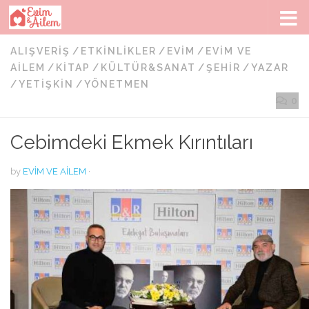
Skip to content
ALIŞVERIŞ
/
ETKINLIKLER
/
EVIM
/
EVIM VE
AILEM
/
KITAP
/
KÜLTÜR&SANAT
/
ŞEHIR
/
YAZAR
/
YETIŞKIN
/
YÖNETMEN
0
Cebimdeki Ekmek Kırıntıları
by
EVIM VE AILEM
·