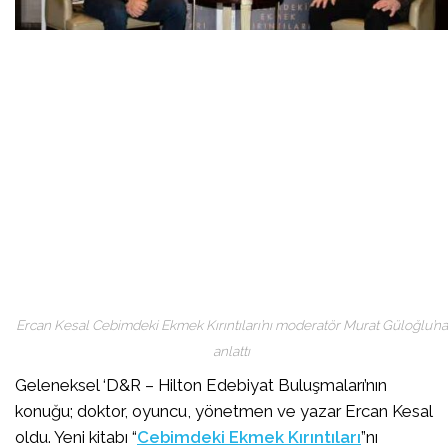
Ercan Kesal Cebimdeki Ekmek Kırıntıları’nı moderatör Murat Güloğlu’na
anlattı
Geleneksel ‘D&R – Hilton Edebiyat Buluşmaları’nın
konuğu; doktor, oyuncu, yönetmen ve yazar Ercan Kesal
oldu. Yeni kitabı “
Cebimdeki Ekmek Kırıntıları
”nı