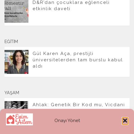
D&R’dan çocuklara eğlenceli
etkinlik daveti
EĞITIM
Gül Karen Aça, prestijli
üniversitelerden tam burslu kabul
aldı
YAŞAM
Ahlak: Genetik Bir Kod mu, Vicdani
Bir Refleks mi?
Onayı Yönet