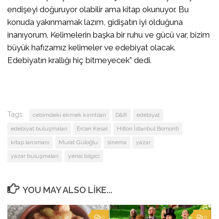
endişeyi doğuruyor olabilir ama kitap okunuyor. Bu
konuda yakınmamak lazım, gidişatın iyi olduğuna
inanıyorum. Kelimelerin başka bir ruhu ve gücü var, bizim
büyük hafızamız kelimeler ve edebiyat olacak.
Edebiyatın krallığı hiç bitmeyecek” dedi.
Tags:
cebimdeki ekmek kırıntıları
D&R
edebiyat
edebiyat buluşmaları
Ercan Kesal
Hilton İstanbul Bomonti
kitap lansmanı
Murat Güloğlu
sinema
yazar
yazar buluşmaları
yenal bilgici
YOU MAY ALSO LIKE...
0
0