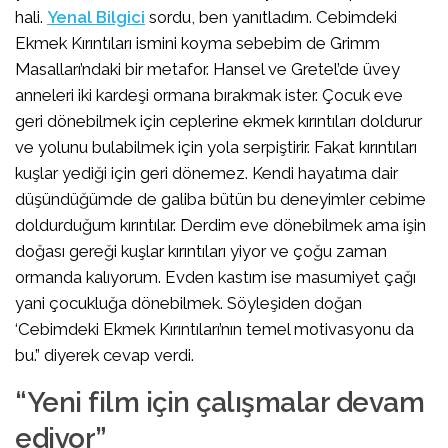
hali.
Yenal Bilgici
sordu, ben yanıtladım. Cebimdeki
Ekmek Kırıntıları ismini koyma sebebim de Grimm
Masalları’ndaki bir metafor. Hansel ve Gretel’de üvey
anneleri iki kardeşi ormana bırakmak ister. Çocuk eve
geri dönebilmek için ceplerine ekmek kırıntıları doldurur
ve yolunu bulabilmek için yola serpiştirir. Fakat kırıntıları
kuşlar yediği için geri dönemez. Kendi hayatıma dair
düşündüğümde de galiba bütün bu deneyimler cebime
doldurduğum kırıntılar. Derdim eve dönebilmek ama işin
doğası gereği kuşlar kırıntıları yiyor ve çoğu zaman
ormanda kalıyorum. Evden kastım ise masumiyet çağı
yani çocukluğa dönebilmek. Söyleşiden doğan
‘Cebimdeki Ekmek Kırıntıları’nın temel motivasyonu da
bu.” diyerek cevap verdi.
“Yeni film için çalışmalar devam
ediyor”