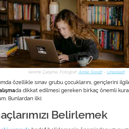
Verimli Çalışma. Fotoğraf:
Annie Spratt
–
Unsp
l
ash
ımda özellikle sınav grubu çocuklarını, gençlerini ilg
alışma
da dikkat edilmesi gereken birkaç önemli ku
um. Bunlardan ilki:
çlarımızı Belirlemek