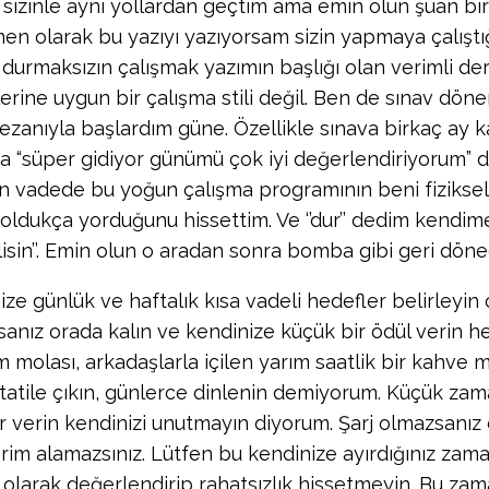
sizinle aynı yollardan geçtim ama emin olun şuan bi
en olarak bu yazıyı yazıyorsam sizin yapmaya çalıştı
durmaksızın çalışmak yazımın başlığı olan verimli de
lerine uygun bir çalışma stili değil. Ben de sınav dö
zanıyla başlardım güne. Özellikle sınava birkaç ay kal
fta “süper gidiyor günümü çok iyi değerlendiriyorum”
n vadede bu yoğun çalışma programının beni fiziksel 
oldukça yorduğunu hissettim. Ve ‘’dur’’ dedim kendime.
isin’’. Emin olun o aradan sonra bomba gibi geri döne
ize günlük ve haftalık kısa vadeli hedefler belirleyin
ysanız orada kalın ve kendinize küçük bir ödül verin h
lm molası, arkadaşlarla içilen yarım saatlik bir kahve m
i tatile çıkın, günlerce dinlenin demiyorum. Küçük zam
r verin kendinizi unutmayın diyorum. Şarj olmazsanız
rim alamazsınız. Lütfen bu kendinize ayırdığınız zam
olarak değerlendirip rahatsızlık hissetmeyin. Bu zam