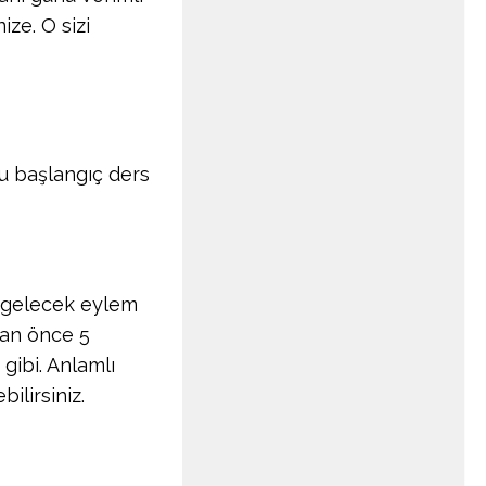
ize. O sizi
bu başlangıç ders
da gelecek eylem
dan önce 5
gibi. Anlamlı
ilirsiniz.