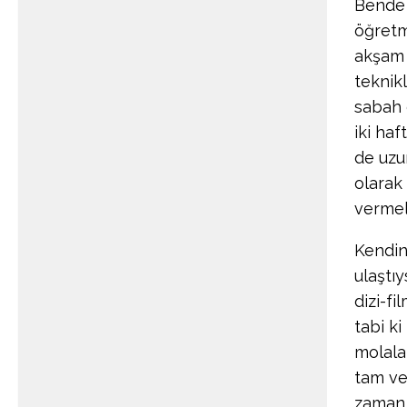
Bende 
öğretm
akşam 
teknik
sabah e
iki ha
de uzu
olarak 
vermel
Kendin
ulaştı
dizi-fi
tabi k
molala
tam ve
zaman 