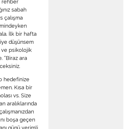
r rehber
ğınız sabah
rs çalışma
nemindeyken
a. İlk bir hafta
 diye düşünsem
ve psikolojik
 ‘’Biraz ara
ceksiniz.
 o hedefinize
emen. Kısa bir
olası vs. Size
an aralıklarında
 çalışmanızdan
anı boşa geçen
anı günü verimli