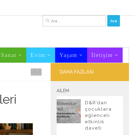
Arama:
&Sanat
Evim
Yaşam
İletişim
0
DAHA FAZLASI
AILEM
eri
D&R’dan
çocuklara
eğlenceli
etkinlik
daveti