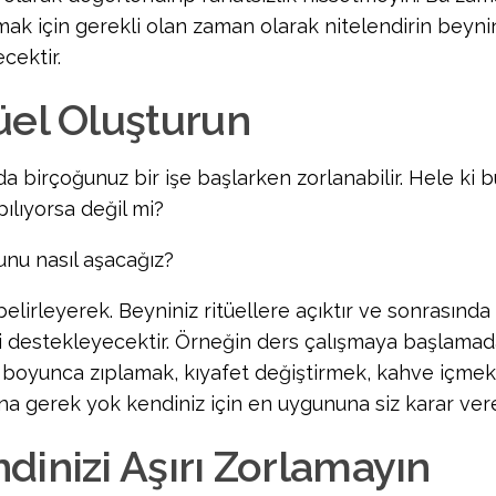
mak için gerekli olan zaman olarak nitelendirin beynin
cektir.
üel Oluşturun
da birçoğunuz bir işe başlarken zorlanabilir. Hele ki 
pılıyorsa değil mi?
unu nasıl aşacağız?
 belirleyerek. Beyniniz ritüellere açıktır ve sonrasın
izi destekleyecektir. Örneğin ders çalışmaya başlama
 boyunca zıplamak, kıyafet değiştirmek, kahve içmek 
na gerek yok kendiniz için en uygununa siz karar vereb
dinizi Aşırı Zorlamayın