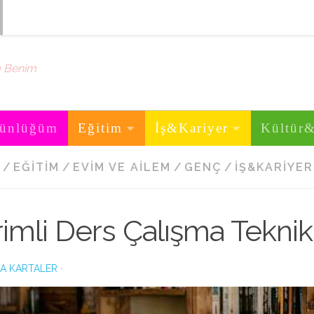
m Benim
ünlüğüm
Eğitim
İş&Kariyer
Kültür
/
EĞITIM
/
EVIM VE AILEM
/
GENÇ
/
İŞ&KARIYER
imli Ders Çalışma Teknikl
A KARTALER
·