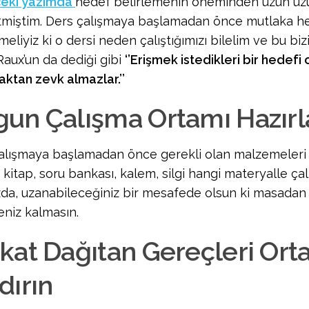
ceki yazımda
hedef belirlemenin öneminden uzun uz
miştim. Ders çalışmaya başlamadan önce mutlaka he
meliyiz ki o dersi neden çalıştığımızı bilelim ve bu biz
Raux’un da dediği gibi
‘’Erişmek istedikleri bir hedefi
aktan zevk almazlar.’’
un Çalışma Ortamı Hazırl
alışmaya başlamadan önce gerekli olan malzemeleri y
 kitap, soru bankası, kalem, silgi hangi materyalle çal
zda, uzanabileceğiniz bir mesafede olsun ki masadan 
niz kalmasın.
kat Dağıtan Gereçleri Ort
dırın