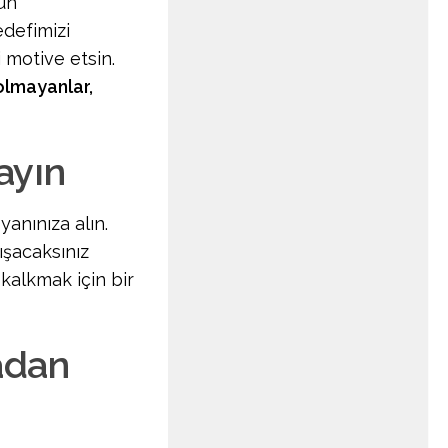
un
defimizi
i motive etsin.
 olmayanlar,
ayın
anınıza alın.
ışacaksınız
kalkmak için bir
adan