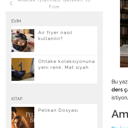
Ailecek İzlenmesi Gereken 10
Film
EVIM
Air fryer nasıl
kullanılır?
Ohtake koleksiyonuna
yeni renk: Mat siyah
Bu yaz
ders ç
istiyor
KITAP
Ama
Pelikan Dosyası