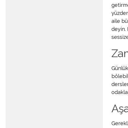
getirme
yüzden
aile b
deyin.
sessize
Zam
Günlük
bölebil
dersle
odaklan
Aşa
Gerekl