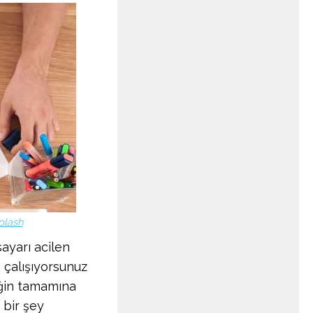
plash
ayarı acilen
 çalışıyorsunuz
ğin tamamına
 bir şey