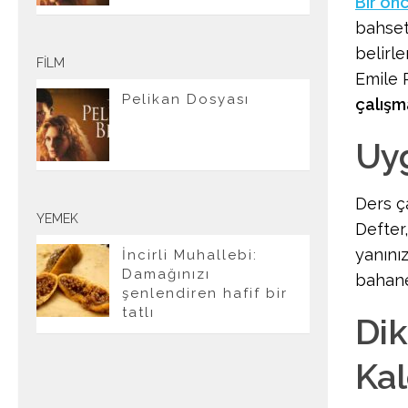
Bir ön
bahset
belirle
FILM
Emile 
Pelikan Dosyası
çalışm
Uyg
Ders ç
YEMEK
Defter,
yanını
İncirli Muhallebi:
Damağınızı
bahane
şenlendiren hafif bir
tatlı
Dik
Kal