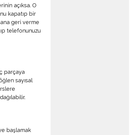
rinin açıksa. O
u kapatıp bir
ana geri verme
tıp telefonunuzu
aç parçaya
 öğlen sayısal
rslere
ağılabilir.
ye başlamak