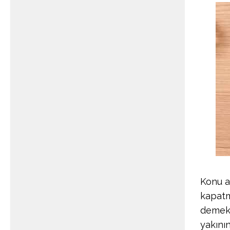
Konu a
kapatm
demekt
yakını