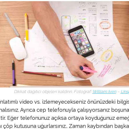
Dikkat dağıtıcı objeleri kaldırın. Fotoğraf:
William Iven
–
Uns
nlatımlı video vs. izlemeyecekseniz önünüzdeki bilgis
alısınız. Ayrıca cep telefonuyla çalışıyorsanız boşuna
ir. Eğer telefonunuz açıksa ortaya koyduğunuz eme
nı çöp kutusuna uğurlarsınız.. Zaman kaybından başka