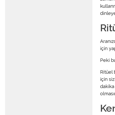
kullan
dinleye
Rit
Aranız
için ya
Peki b
Ritüel
için s
dakika
olması
Ken