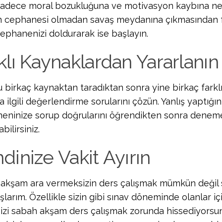
sadece moral bozukluğuna ve motivasyon kaybına ned
n cephanesi olmadan savaş meydanına çıkmasından fark
ephanenizi doldurarak ise başlayın.
klı Kaynaklardan Yararlanın
 birkaç kaynaktan taradıktan sonra yine birkaç farkl
 ilgili değerlendirme sorularını çözün. Yanlış yaptığın
eninize sorup doğrularını öğrendikten sonra dene
bilirsiniz.
dinize Vakit Ayırın
akşam ara vermeksizin ders çalışmak mümkün değil s
şlarım. Özellikle sizin gibi sınav döneminde olanlar i
izi sabah akşam ders çalışmak zorunda hissediyorsun