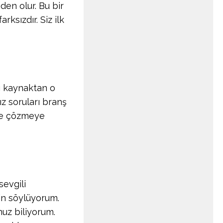
en olur. Bu bir
sızdır. Siz ilk
ı kaynaktan o
ız soruları branş
me çözmeye
evgili
çin söylüyorum.
uz biliyorum.