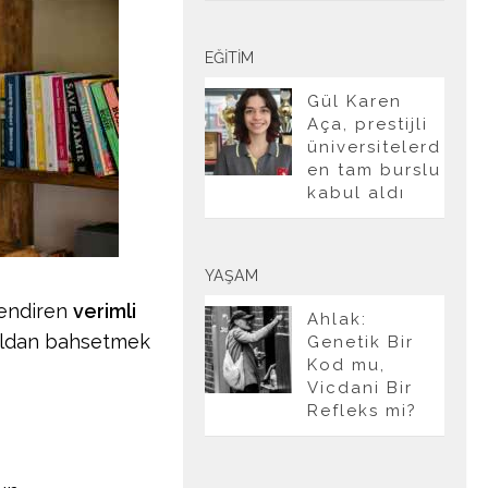
EĞITIM
Gül Karen
Aça, prestijli
üniversitelerd
en tam burslu
kabul aldı
YAŞAM
ilendiren
verimli
Ahlak:
raldan bahsetmek
Genetik Bir
Kod mu,
Vicdani Bir
Refleks mi?