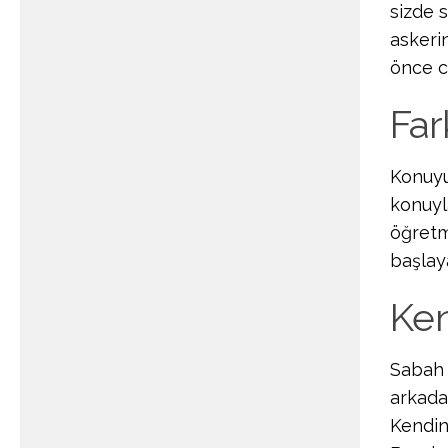
sizde 
askeri
önce c
Far
Konuyu
konuyla
öğretm
başlaya
Ken
Sabah 
arkada
Kendin