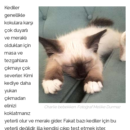
Kediler
genellikle
kokulara karşı
çok duyarlı
ve meraklı
oldukları için
masa ve
tezgahlara
çıkmayı çok
severler. Kimi
kediye daha
yukarı
çıkmadan
elinizi
Charlie bebekken. Fotoğraf Melike Durmaz
koklatmanız
yeterli olur ve merakı gider. Fakat bazı kediler için bu
yeterli değildir, illa kendisi çıkıp test etmek ister.