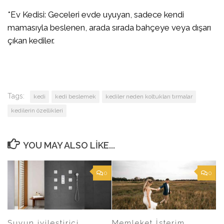
*Ev Kedisi: Geceleri evde uyuyan, sadece kendi
mamasıyla beslenen, arada sırada bahçeye veya dışarı
çıkan kediler.
Tags:
kedi
kedi beslemek
kediler neden koltukları tırmalar
kedilerin özellikleri
YOU MAY ALSO LIKE...
0
0
Suyun iyileştirici
Memleket İsterim