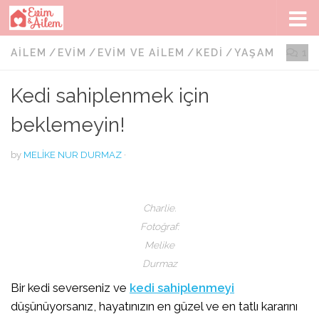
Skip to content
AILEM
/
EVIM
/
EVIM VE AILEM
/
KEDI
/
YAŞAM
1
Kedi sahiplenmek için
beklemeyin!
by
MELIKE NUR DURMAZ
·
Charlie.
Fotoğraf:
Melike
Durmaz
Bir kedi severseniz ve
kedi sahiplenmeyi
düşünüyorsanız, hayatınızın en güzel ve en tatlı kararını