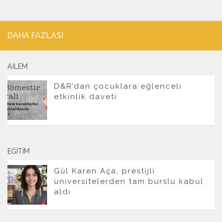
DAHA FAZLASI
AILEM
D&R’dan çocuklara eğlenceli
etkinlik daveti
EĞITIM
Gül Karen Aça, prestijli
üniversitelerden tam burslu kabul
aldı