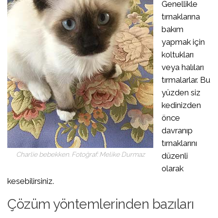
Genellikle
tırnaklarına
bakım
yapmak için
koltukları
veya halıları
tırmalarlar. Bu
yüzden siz
kedinizden
önce
davranıp
tırnaklarını
Charlie bebekken. Fotoğraf: Melike Durmaz
düzenli
olarak
kesebilirsiniz.
Çözüm yöntemlerinden bazıları