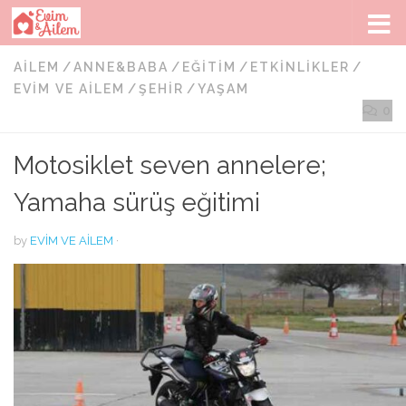
Skip to content
AILEM
/
ANNE&BABA
/
EĞITIM
/
ETKINLIKLER
/
EVIM VE AILEM
/
ŞEHIR
/
YAŞAM
0
Motosiklet seven annelere;
Yamaha sürüş eğitimi
by
EVIM VE AILEM
·