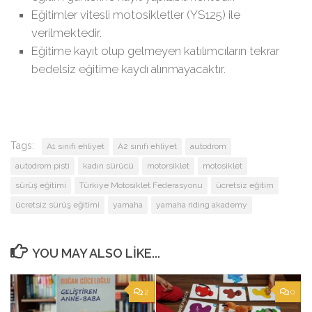
Eğitimler vitesli motosikletler (YS125) ile
verilmektedir.
Eğitime kayıt olup gelmeyen katılımcıların tekrar
bedelsiz eğitime kaydı alınmayacaktır.
Tags:
A1 sınıfı ehliyet
A2 sınıfı ehliyet
autodrom
autodrom pisti
kadın sürücü
motorsiklet
motosiklet
sürüş eğitimi
Türkiye Motosiklet Federasyonu
ücretsiz eğitim
ücretsiz sürüş eğitimi
yamaha
yamaha riding akademy
YOU MAY ALSO LIKE...
2
0