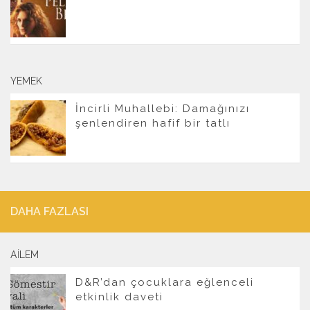
YEMEK
İncirli Muhallebi: Damağınızı
şenlendiren hafif bir tatlı
DAHA FAZLASI
AILEM
D&R’dan çocuklara eğlenceli
etkinlik daveti