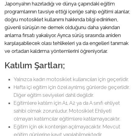
Japonya’nın hazırladığı ve dünya çapındaki eğitim
programlarının tavsiye ettiği içeriğe sahip eğitimi alanlar,
doğru motosiklet kullanımı hakkında bilgi edinirken,
güvenli sürüşün ne demek olduğunu daha yakından
anlama fırsatı yakalıyor. Ayrıca sürüş sırasında aniden
karşılaşabilecek olası tehlikeleri ya da engelleri tanımak
ve ortadan kaldırma yöntemlerini öğreniyorlar.
Katılım Şartları;
Yalnızca kadın motosiklet kullanıcıları için geçerlidir.
Hafta içi eğitim için özel ayrılmış günlerde geçerlidir.
Diğer eğitim seviyeleri dahil değildir.
Eğitimlere katılım için A1, A2 ya da A sınıfı ehliyet
sahibi olmak zorunludur. Motosiklet Ehliyeti
olmayan katılımcılar eğitimlere katılamayacaktır.
Eğitim için ek kontenjan açılmayacaktır. Mevcut
eğitim günlerine kayıt yapılabilmektedir.