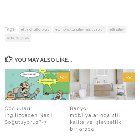
Tags:
etli nohutlu pilav
etli nohutlu pilav nasıl yapılır
etli pilav
nohutlu pilav
YOU MAY ALSO LIKE...
0
0
Çocukları
Banyo
İngilizceden Nasıl
mobilyalarında stil,
Soğutuyoruz?-3
kalite ve işlevsellik
bir arada