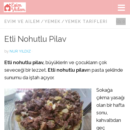
Skip to content
EVIM VE AILEM
/
YEMEK
/
YEMEK TARIFLERI
0
Etli Nohutlu Pilav
by
NUR YILDIZ
·
Etli nohutlu pilav,
büyüklerin ve çocukların çok
seveceği bir lezzet.
Etli nohutlu pilav
ın pasta şeklinde
sunumu da iştah açıyor.
Sokağa
çıkma yasağı
olan bir hafta
sonu,
kahvaltıdan
geç