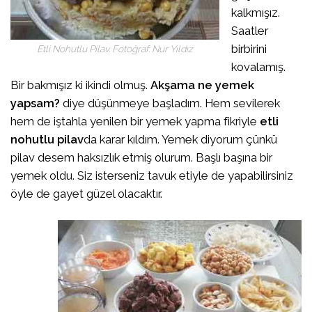
kalkmışız.
Saatler
birbirini
Etli Nohutlu Pilav. Fotoğraf: Nur Yıldız
kovalamış.
Bir bakmışız ki ikindi olmuş.
Akşama ne yemek
yapsam?
diye düşünmeye başladım. Hem sevilerek
hem de iştahla yenilen bir yemek yapma fikriyle
etli
nohutlu pilav
da karar kıldım. Yemek diyorum çünkü
pilav desem haksızlık etmiş olurum. Başlı başına bir
yemek oldu. Siz isterseniz tavuk etiyle de yapabilirsiniz
öyle de gayet güzel olacaktır.