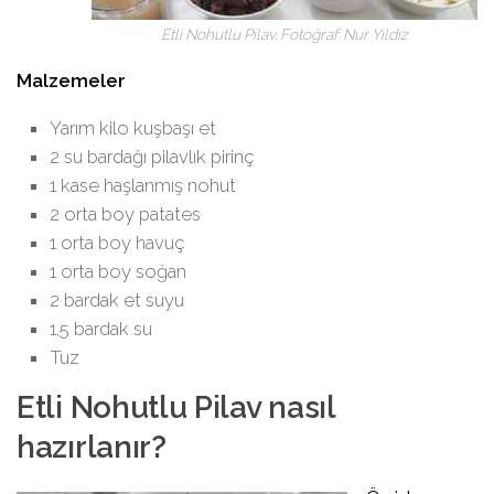
Etli Nohutlu Pilav. Fotoğraf: Nur Yıldız
Malzemeler
Yarım kilo kuşbaşı et
2 su bardağı pilavlık pirinç
1 kase haşlanmış nohut
2 orta boy patates
1 orta boy havuç
1 orta boy soğan
2 bardak et suyu
1,5 bardak su
Tuz
Etli Nohutlu Pilav nasıl
hazırlanır?