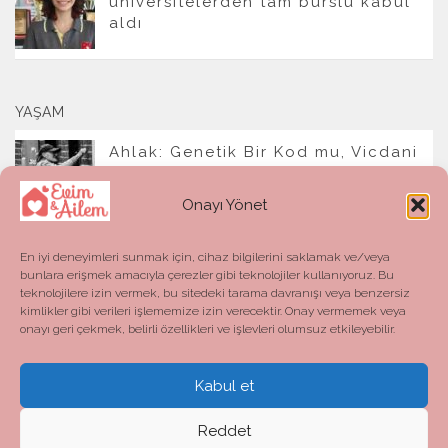
üniversitelerden tam burslu kabul
aldı
YAŞAM
Ahlak: Genetik Bir Kod mu, Vicdani
Bir Refleks mi?
Onayı Yönet
En iyi deneyimleri sunmak için, cihaz bilgilerini saklamak ve/veya
bunlara erişmek amacıyla çerezler gibi teknolojiler kullanıyoruz. Bu
teknolojilere izin vermek, bu sitedeki tarama davranışı veya benzersiz
kimlikler gibi verileri işlememize izin verecektir. Onay vermemek veya
onayı geri çekmek, belirli özellikleri ve işlevleri olumsuz etkileyebilir.
Kabul et
Evim ve Ailem © 2026. All Rights Reserved.
Powered by
- Designed with the
Hueman theme
Reddet