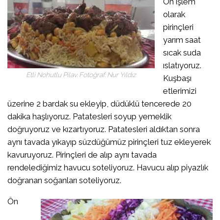
Ön işlem
olarak
pirinçleri
yarım saat
sıcak suda
ıslatıyoruz.
Etli Nohutlu Pilav. Fotoğraf: Nur Yıldız
Kuşbaşı
etlerimizi
üzerine 2 bardak su ekleyip, düdüklü tencerede 20
dakika haşlıyoruz. Patatesleri soyup yemeklik
doğruyoruz ve kızartıyoruz. Patatesleri aldıktan sonra
aynı tavada yıkayıp süzdüğümüz pirinçleri tuz ekleyerek
kavuruyoruz. Pirinçleri de alıp aynı tavada
rendelediğimiz havucu soteliyoruz. Havucu alıp piyazlık
doğranan soğanları soteliyoruz.
Ön