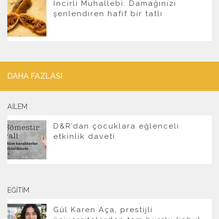
İncirli Muhallebi: Damağınızı
şenlendiren hafif bir tatlı
DAHA FAZLASI
AILEM
D&R’dan çocuklara eğlenceli
etkinlik daveti
EĞITIM
Gül Karen Aça, prestijli