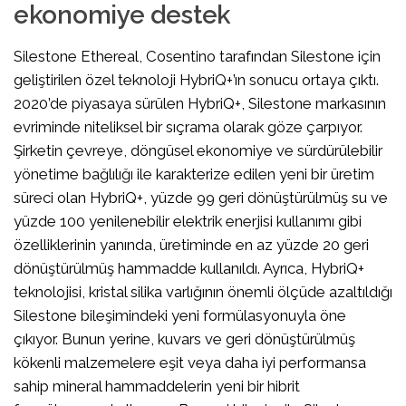
ekonomiye destek
Silestone Ethereal, Cosentino tarafından Silestone için
geliştirilen özel teknoloji HybriQ+’ın sonucu ortaya çıktı.
2020’de piyasaya sürülen HybriQ+, Silestone markasının
evriminde niteliksel bir sıçrama olarak göze çarpıyor.
Şirketin çevreye, döngüsel ekonomiye ve sürdürülebilir
yönetime bağlılığı ile karakterize edilen yeni bir üretim
süreci olan HybriQ+, yüzde 99 geri dönüştürülmüş su ve
yüzde 100 yenilenebilir elektrik enerjisi kullanımı gibi
özelliklerinin yanında, üretiminde en az yüzde 20 geri
dönüştürülmüş hammadde kullanıldı. Ayrıca, HybriQ+
teknolojisi, kristal silika varlığının önemli ölçüde azaltıldığı
Silestone bileşimindeki yeni formülasyonuyla öne
çıkıyor. Bunun yerine, kuvars ve geri dönüştürülmüş
kökenli malzemelere eşit veya daha iyi performansa
sahip mineral hammaddelerin yeni bir hibrit