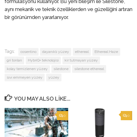
formülasyonu kullanıyor. Bu yeni bileşim ile Silestone,
aynı mekanik ve teknik özelliklerden ve güzelliğini artıran
bir görünümden yararlanıyor.
Tags:
cosentino
dayanıklı yüzey
ethereal
Ethereal Haze
gri tonları
HybriQ+ teknolojisi
kir tutmayan yüzey
kolay temizlenen yüzey
silestone
silestone ethereal
sıvı emmeyen yüzey
yüzey
YOU MAY ALSO LIKE...
0
0