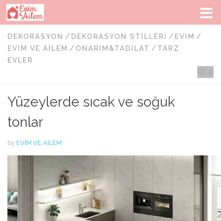
Skip to content
DEKORASYON
/
DEKORASYON STILLERI
/
EVIM
/
EVIM VE AILEM
/
ONARIM&TADILAT
/
TARZ
EVLER
0
Yüzeylerde sıcak ve soğuk
tonlar
by
EVIM VE AILEM
·