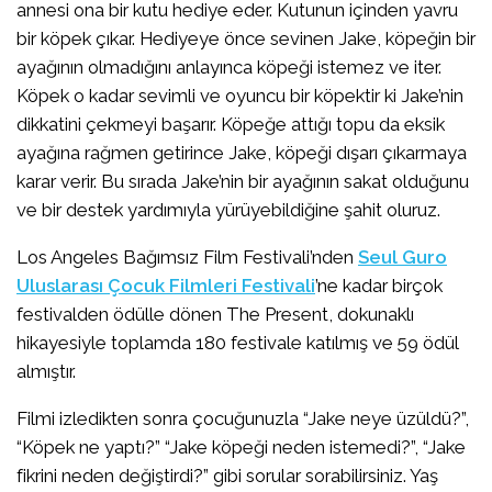
annesi ona bir kutu hediye eder. Kutunun içinden yavru
bir köpek çıkar. Hediyeye önce sevinen Jake, köpeğin bir
ayağının olmadığını anlayınca köpeği istemez ve iter.
Köpek o kadar sevimli ve oyuncu bir köpektir ki Jake’nin
dikkatini çekmeyi başarır. Köpeğe attığı topu da eksik
ayağına rağmen getirince Jake, köpeği dışarı çıkarmaya
karar verir. Bu sırada Jake’nin bir ayağının sakat olduğunu
ve bir destek yardımıyla yürüyebildiğine şahit oluruz.
Los Angeles Bağımsız Film Festivali’nden
Seul Guro
Uluslarası Çocuk Filmleri Festivali
’ne kadar birçok
festivalden ödülle dönen The Present, dokunaklı
hikayesiyle toplamda 180 festivale katılmış ve 59 ödül
almıştır.
Filmi izledikten sonra çocuğunuzla “Jake neye üzüldü?”,
“Köpek ne yaptı?” “Jake köpeği neden istemedi?”, “Jake
fikrini neden değiştirdi?” gibi sorular sorabilirsiniz. Yaş