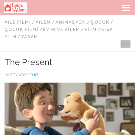
Skip to content
AILE FILMI
/
AILEM
/
ANIMASYON
/
ÇOCUK
/
ÇOCUK FILMI
/
EVIM VE AILEM
/
FILM
/
KISA
FILM
/
YAŞAM
0
The Present
by
ZEYNEP DENIZ
·