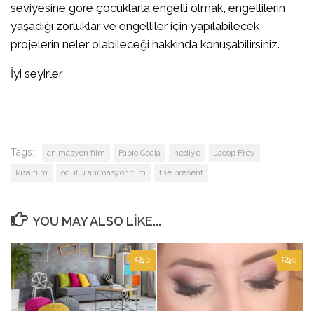
seviyesine göre çocuklarla engelli olmak, engellilerin
yaşadığı zorluklar ve engelliler için yapılabilecek
projelerin neler olabileceği hakkında konuşabilirsiniz.
İyi seyirler
Tags:
animasyon film
Fabio Coala
hediye
Jacop Frey
kısa film
ödüllü animasyon film
the present
YOU MAY ALSO LIKE...
0
0