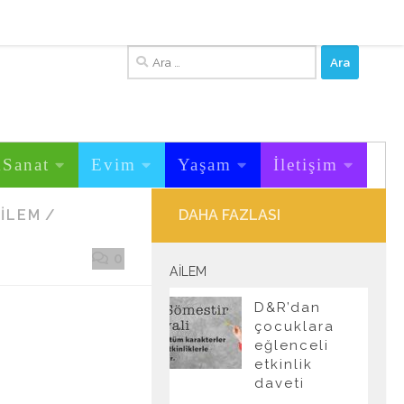
Arama:
&Sanat
Evim
Yaşam
İletişim
AILEM
/
DAHA FAZLASI
0
AILEM
D&R’dan
çocuklara
eğlenceli
etkinlik
daveti