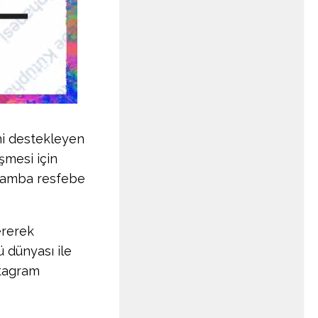
ini destekleyen
şmesi için
şamba resfebe
ererek
 dünyası ile
tagram