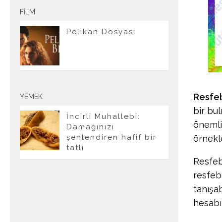
FILM
Pelikan Dosyası
Resfe
YEMEK
bir bu
İncirli Muhallebi:
önemli
Damağınızı
şenlendiren hafif bir
örnekle
tatlı
Resfeb
resfeb
tanışab
hesabı