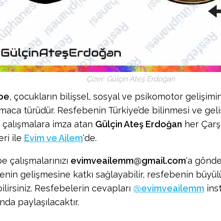
Çizer: Gülçin Ateş Erdoğan
be
, çocukların bilişsel, sosyal ve psikomotor gelişim
lmaca türüdür. Resfebenin Türkiye’de bilinmesi ve geli
 çalışmalara imza atan
Gülçin Ateş Erdoğan
her Çar
ri ile
Evim ve Ailem
‘de.
e çalışmalarınızı
evimveailemm@gmail.com
‘a gönd
enin gelişmesine katkı sağlayabilir, resfebenin büyülü
ilirsiniz. Resfebelerin cevapları
@evimveailemm
ins
nda paylaşılacaktır.