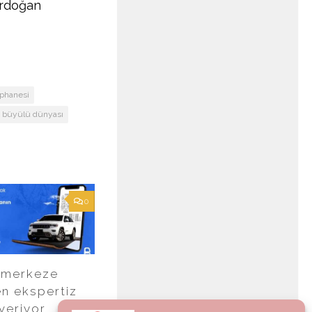
Erdoğan
phanesi
n büyülü dünyası
0
 merkeze
n ekspertiz
veriyor