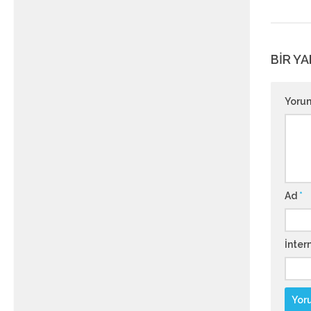
BIR YA
Yoru
Ad
*
İntern