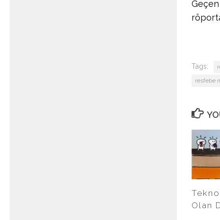
Geçen 
röport
Tags:
r
resfebe n
YO
Teknol
Olan D