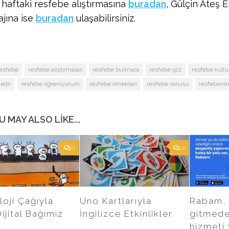
haftaki resfebe alıştırmasına
buradan
, Gülçin Ateş 
ajına ise
buradan
ulaşabilirsiniz.
esfebe
resfebe alıştırmaları
resfebe bulmaca
resfebe çöz
resfebe kütü
edir
resfebe öğreniyorum
resfebe örnekleri
resfebe sorusu
resfebeni
U MAY ALSO LIKE...
0
0
oji Çağıyla
Uno Kartlarıyla
Rabam,
ijital Bağımız
İngilizce Etkinlikler
gitmede
hizmeti 