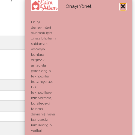
Onayı Yönet
En iyi
deneyimleri
sunmak için,
cihaz bilgilerini
saklamak
ve/veya
bunlara
erişmek
amacıyla
çerezler gibi
teknolojiler
kullanıyoruz.
Bu
teknolojilere
izin vermek,
bu sitedeki
tarama
davranışı veya
benzersiz
kimlikler gibi
verileri