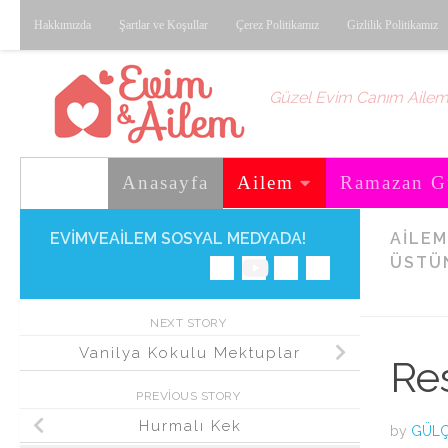
Hakkımızda
Şartlar ve Koşullar
Çerez Politikamız
Gizlilik Politikamız
Skip to content
Güzel Evim Canım Aile
Anasayfa
Ailem
Ramazan G
EVIMVEAILEM SOSYAL MEDYADA!
AILEM
ÜSTÜ
NEXT STORY
Vanilya Kokulu Mektuplar
Re
PREVIOUS STORY
Hurmalı Kek
by
GÜLÇ