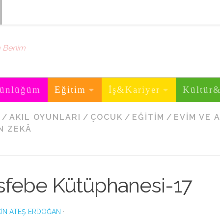
m Benim
ünlüğüm
Eğitim
İş&Kariyer
Kültür
/
AKIL OYUNLARI
/
ÇOCUK
/
EĞITIM
/
EVIM VE 
N ZEKÂ
sfebe Kütüphanesi-17
IN ATEŞ ERDOĞAN
·