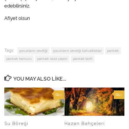
edebilirsiniz.
Afiyet olsun
Tags:
çocukların sevdiği
çocukların sevdiği kahvaltılıklar
pankek
pankek hamuru
pankek nasıl yapılır
pankek tarifi
YOU MAY ALSO LIKE...
0
0
Su Böreği
Hazan Bahçeleri