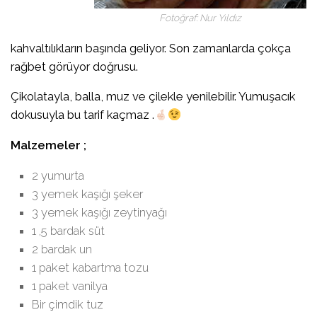
Fotoğraf: Nur Yıldız
kahvaltılıkların başında geliyor. Son zamanlarda çokça
rağbet görüyor doğrusu.
Çikolatayla, balla, muz ve çilekle yenilebilir. Yumuşacık
dokusuyla bu tarif kaçmaz .
Malzemeler ;
2 yumurta
3 yemek kaşığı şeker
3 yemek kaşığı zeytinyağı
1 ,5 bardak süt
2 bardak un
1 paket kabartma tozu
1 paket vanilya
Bir çimdik tuz