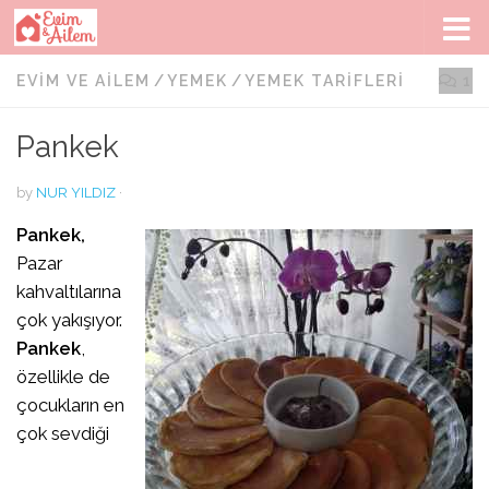
Skip to content
EVIM VE AILEM
/
YEMEK
/
YEMEK TARIFLERI
1
Pankek
by
NUR YILDIZ
·
Pankek,
Pazar
kahvaltılarına
çok yakışıyor.
Pankek
,
özellikle de
çocukların en
çok sevdiği