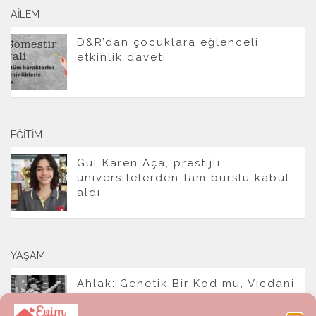
AILEM
D&R’dan çocuklara eğlenceli
etkinlik daveti
EĞITIM
Gül Karen Aça, prestijli
üniversitelerden tam burslu kabul
aldı
YAŞAM
Ahlak: Genetik Bir Kod mu, Vicdani
Bir Refleks mi?