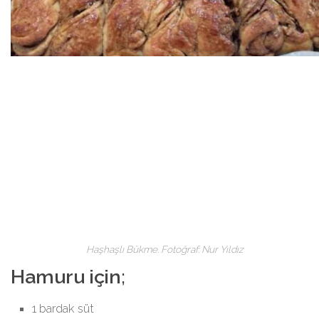
Haşhaşlı Bükme. Fotoğraf: Nur Yıldız
Hamuru için;
1 bardak süt