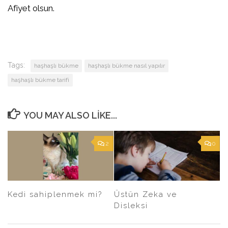
Afiyet olsun.
Tags:
haşhaşlı bükme
haşhaşlı bükme nasıl yapılır
haşhaşlı bükme tarifi
YOU MAY ALSO LIKE...
2
0
Kedi sahiplenmek mi?
Üstün Zeka ve
Disleksi