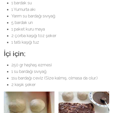
1 bardak su
1 Yumurta akı
Yarım su bardağı sıvıyağ
5 bardak un
1 paket kuru maya
2 çorba kaşığı toz şeker
1 tatlı kaşığı tuz
İçi için;
250 gr haşhaş ezmesi
1 su bardağı sıvıyağ
1su bardağı ceviz (Size kalmış, olmasa da olur.)
2 kaşık şeker