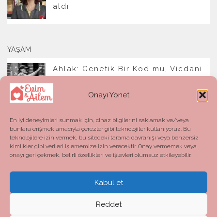
aldı
YAŞAM
Ahlak: Genetik Bir Kod mu, Vicdani
Bir Refleks mi?
Onayı Yönet
En iyi deneyimleri sunmak için, cihaz bilgilerini saklamak ve/veya
bunlara erişmek amacıyla çerezler gibi teknolojiler kullanıyoruz. Bu
teknolojilere izin vermek, bu sitedeki tarama davranışı veya benzersiz
kimlikler gibi verileri işlememize izin verecektir. Onay vermemek veya
onayı geri çekmek, belirli özellikleri ve işlevleri olumsuz etkileyebilir.
Kabul et
Evim ve Ailem © 2026. All Rights Reserved.
Powered by
- Designed with the
Hueman theme
Reddet