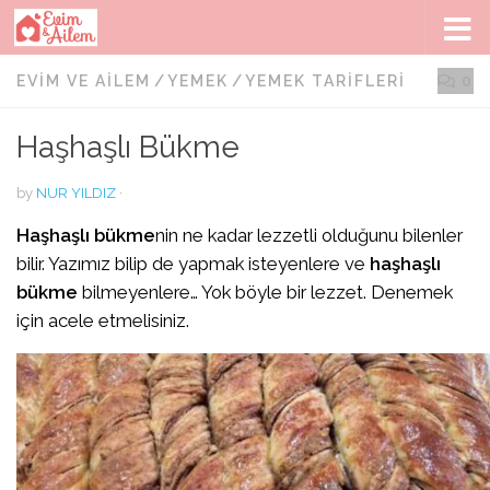
Skip to content
EVIM VE AILEM
/
YEMEK
/
YEMEK TARIFLERI
0
Haşhaşlı Bükme
by
NUR YILDIZ
·
Haşhaşlı bükme
nin ne kadar lezzetli olduğunu bilenler
bilir. Yazımız bilip de yapmak isteyenlere ve
haşhaşlı
bükme
bilmeyenlere… Yok böyle bir lezzet. Denemek
için acele etmelisiniz.