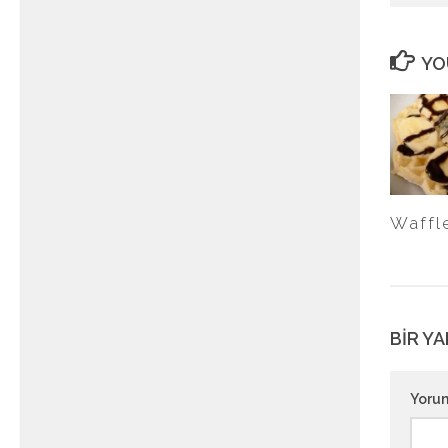
YO
Waffle
BIR YA
Yoru