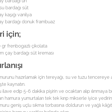
ay bardağı un
 su bardağı süt
ay kaşığı vanilya
ay bardağı donuk frambuaz
i için;
 gr frenbogazlı çikolata
ım çay bardağı süt kreması
rlanışı
urunu hazırlamak için tereyağı, su ve tuzu tencereye al
şte kaynatın.
 ilave edip 5-6 dakika pişirin ve ocaktan alıp ılınmaya bı
nan hamura yumurtaları tek tek kırıp mikserle iyice yedirin
uru geniş uçlu sıkma torbasına doldurun ve yağlı kâğıt se