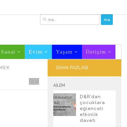
Arama:
&Sanat
Evim
Yaşam
İletişim
MEK
DAHA FAZLASI
0
AILEM
D&R’dan
çocuklara
eğlenceli
etkinlik
daveti