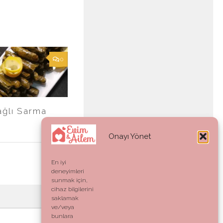
0
ağlı Sarma
Onayı Yönet
En iyi
deneyimleri
sunmak için,
cihaz bilgilerini
saklamak
ve/veya
bunlara