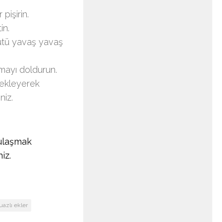
pişirin.
in.
Sütü yavaş yavaş
emayı doldurun.
 ekleyerek
niz.
ulaşmak
iz.
azlı ekler