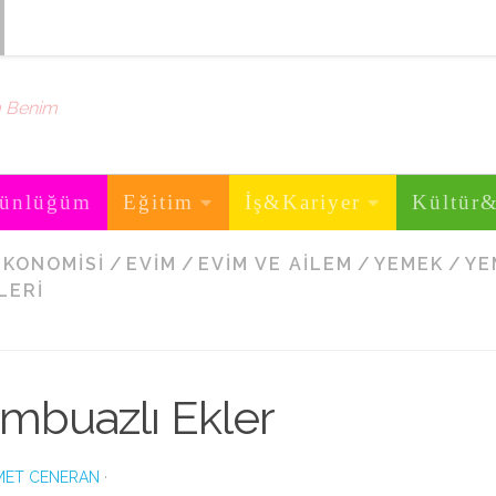
m Benim
ünlüğüm
Eğitim
İş&Kariyer
Kültür
EKONOMISI
/
EVIM
/
EVIM VE AILEM
/
YEMEK
/
YE
LERI
mbuazlı Ekler
ET CENERAN
·