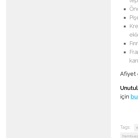
tep
Önc
Piş
Kre
ekl
Fır
Fra
kar
Afiyet 
Unutul
için
bu
Tags:
e
frambuazlı