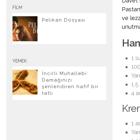
Davet 
FILM
Pastane
ve lez
Pelikan Dosyası
unutma
Ham
1 s
YEMEK
100
İncirli Muhallebi:
Yar
Damağınızı
1,5
şenlendiren hafif bir
4 a
tatlı
Krem
1 a
Yar