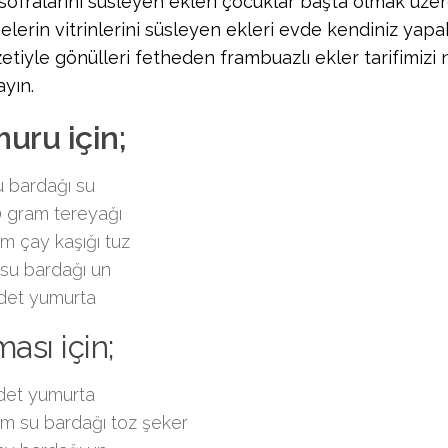
sofralarını süsleyen ekleri çocuklar başta olmak üzer
lerin vitrinlerini süsleyen ekleri evde kendiniz yapab
zetiyle gönülleri fetheden frambuazlı ekler tarifimizi
yın.
uru için;
u bardağı su
 gram tereyağı
ım çay kaşığı tuz
 su bardağı un
det yumurta
ası için;
det yumurta
ım su bardağı toz şeker