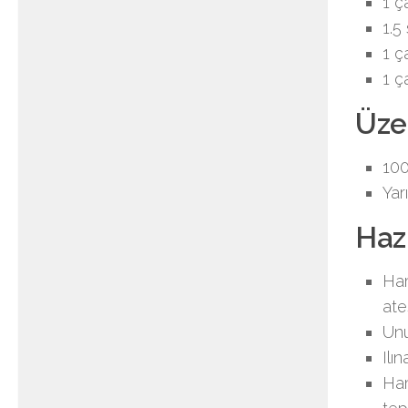
1 ç
1.5
1 ç
1 ç
Üzer
100
Yar
Hazı
Ham
ate
Unu
Ilı
Ham