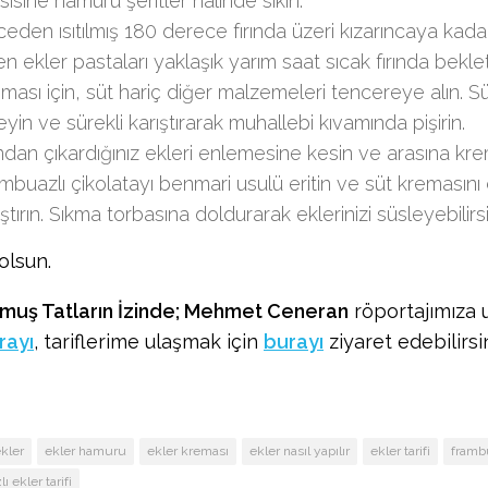
sisine hamuru şeritler halinde sıkın.
eden ısıtılmış 180 derece fırında üzeri kızarıncaya kadar 
en ekler pastaları yaklaşık yarım saat sıcak fırında beklet
ması için, süt hariç diğer malzemeleri tencereye alın. 
eyin ve sürekli karıştırarak muhallebi kıvamında pişirin.
ından çıkardığınız ekleri enlemesine kesin ve arasına kr
mbuazlı çikolatayı benmari usulü eritin ve süt kremasını
ıştırın. Sıkma torbasına doldurarak eklerinizi süsleyebilirsi
olsun.
muş Tatların İzinde; Mehmet Ceneran
röportajımıza 
rayı
, tariflerime ulaşmak için
burayı
ziyaret edebilirsin
kler
ekler hamuru
ekler kreması
ekler nasıl yapılır
ekler tarifi
frambu
 ekler tarifi