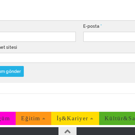
E-posta
*
et sitesi
ğüm
Eğitim
İş&Kariyer
Kültür&Sa