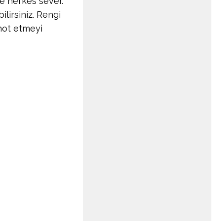
e herkes sever.
ilirsiniz. Rengi
 not etmeyi