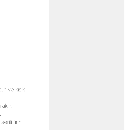
ın ve kısık
rakın.
.
rili fırın