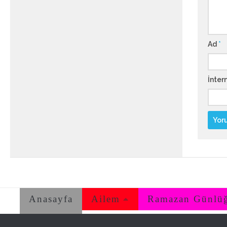
Ad
*
İntern
Anasayfa
Ailem
Ramazan Günlü