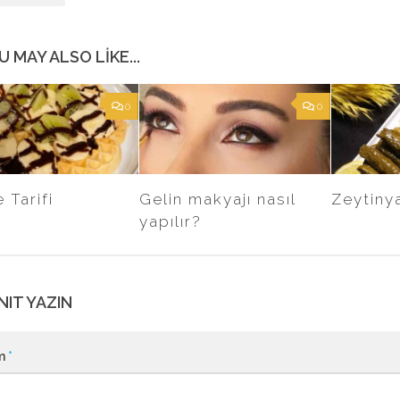
U MAY ALSO LIKE...
0
0
 Tarifi
Gelin makyajı nasıl
Zeytiny
yapılır?
NIT YAZIN
m
*