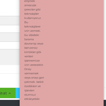
erişmek
amacıyla
çerezler gibi
teknolojiler
kullanıyoruz.
Bu
teknolojilere
izin vermek,
bu sitedeki
tarama
davranışı veya
benzersiz
kimlikler gibi
verileri
işlememize
izin verecektir.
Onay
vermemek
veya onayı geri
çekmek, belirli
özellikleri ve
işlevleri
nat
Evim
Yaşam
İletişim
olumsuz
etkileyebilir.