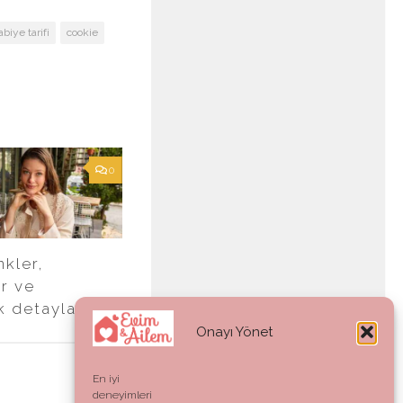
biye tarifi
cookie
0
nkler,
er ve
k detaylar
Onayı Yönet
En iyi
deneyimleri