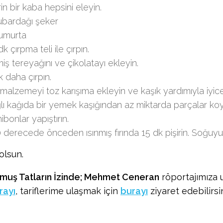
in bir kaba hepsini eleyin.
ubardağı şeker
umurta
dk çırpma teli ile çırpın.
miş tereyağını ve çikolatayı ekleyin.
k daha çırpın.
malzemeyi toz karışıma ekleyin ve kaşık yardımıyla iyice k
lı kağıda bir yemek kaşığından az miktarda parçalar ko
ibonlar yapıştırın.
 derecede önceden ısınmış fırında 15 dk pişirin. Soğuyu
olsun.
muş Tatların İzinde; Mehmet Ceneran
röportajımıza 
rayı
, tariflerime ulaşmak için
burayı
ziyaret edebilirsin