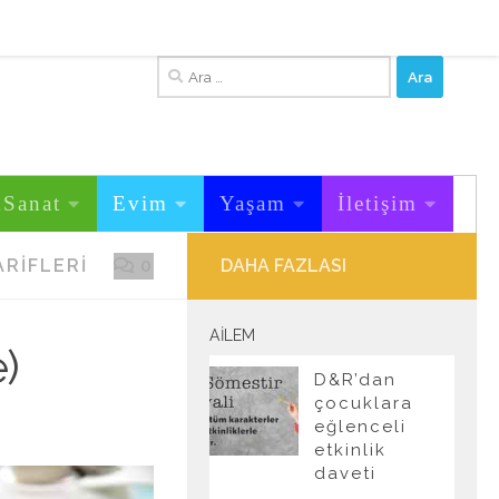
Arama:
&Sanat
Evim
Yaşam
İletişim
ARIFLERI
0
DAHA FAZLASI
AILEM
)
D&R’dan
çocuklara
eğlenceli
etkinlik
daveti