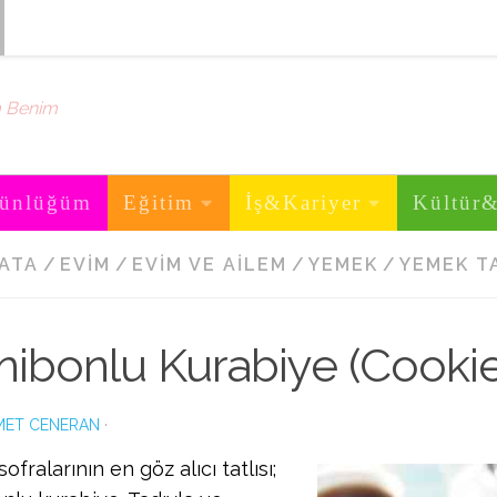
m Benim
ünlüğüm
Eğitim
İş&Kariyer
Kültür
LATA
/
EVIM
/
EVIM VE AILEM
/
YEMEK
/
YEMEK T
nibonlu Kurabiye (Cookie
ET CENERAN
·
ofralarının en göz alıcı tatlısı;