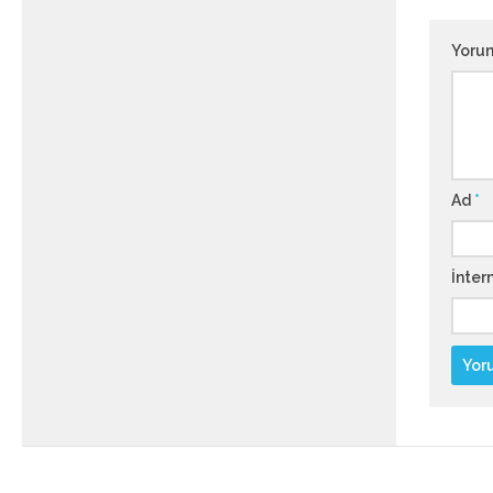
Yoru
Ad
*
İntern