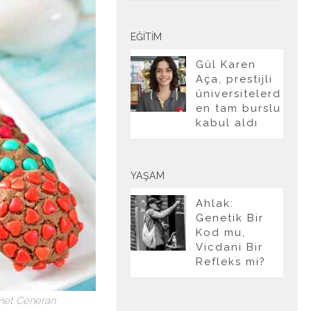
EĞITIM
Gül Karen
Aça, prestijli
üniversitelerd
en tam burslu
kabul aldı
YAŞAM
Ahlak:
Genetik Bir
Kod mu,
Vicdani Bir
Refleks mi?
met Ceneran