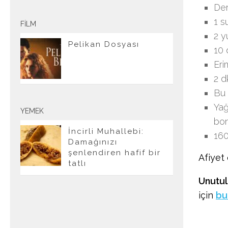
Der
1 s
FILM
2 y
Pelikan Dosyası
10 
Eri
2 d
Bu 
Yağ
YEMEK
bon
İncirli Muhallebi:
160
Damağınızı
şenlendiren hafif bir
Afiyet 
tatlı
Unutul
için
bu