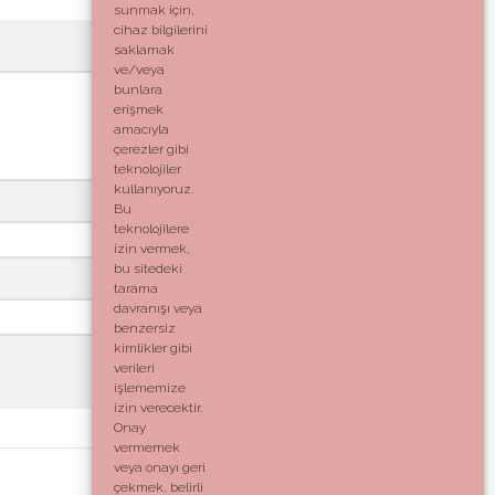
sunmak için,
cihaz bilgilerini
saklamak
ve/veya
bunlara
erişmek
amacıyla
çerezler gibi
teknolojiler
kullanıyoruz.
Bu
teknolojilere
izin vermek,
bu sitedeki
tarama
davranışı veya
benzersiz
kimlikler gibi
verileri
işlememize
izin verecektir.
Onay
vermemek
veya onayı geri
çekmek, belirli