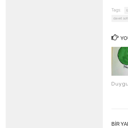
Tags:
davet sofr
YO
Duygu
BIR YA