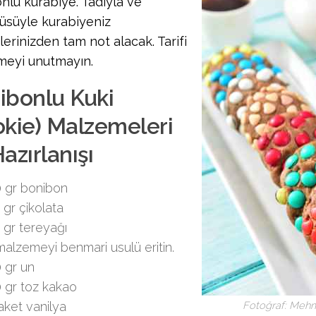
nlu kurabiye. Tadıyla ve
üsüyle kurabiyeniz
lerinizden tam not alacak. Tarifi
meyi unutmayın.
ibonlu Kuki
okie) Malzemeleri
azırlanışı
 gr bonibon
 gr çikolata
 gr tereyağı
 malzemeyi benmari usulü eritin.
 gr un
 gr toz kakao
aket vanilya
Fotoğraf: Meh