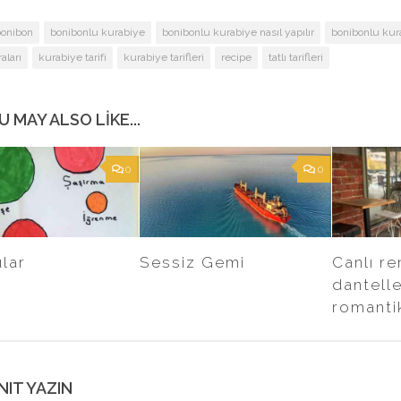
bonibon
bonibonlu kurabiye
bonibonlu kurabiye nasıl yapılır
bonibonlu kura
aları
kurabiye tarifi
kurabiye tarifleri
recipe
tatlı tarifleri
U MAY ALSO LIKE...
0
0
lar
Sessiz Gemi
Canlı re
dantell
romanti
NIT YAZIN