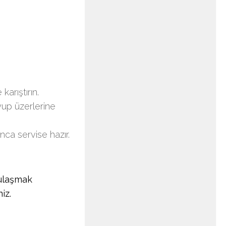
arıştırın.
yup üzerlerine
nca servise hazır.
ulaşmak
iz.