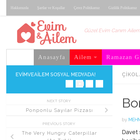
Hakkımızda
Şartlar ve Koşullar
Çerez Politikamız
Gizlilik Politikamız
Skip to content
Güzel Evim Canım Aile
Anasayfa
Ailem
Ramazan G
EVIMVEAILEM SOSYAL MEDYADA!
ÇIKO
Bo
NEXT STORY
Ponponlu Sayılar Pizzası
by
MEHM
PREVIOUS STORY
Davet s
The Very Hungry Caterpillar