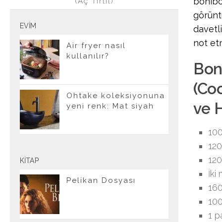
bonibo
(Aç Tırtıl)
görünt
EVIM
davetli
not et
Air fryer nasıl
kullanılır?
Bon
(Co
Ohtake koleksiyonuna
ve H
yeni renk: Mat siyah
100
120
120
KITAP
İki
Pelikan Dosyası
160
100
1 p