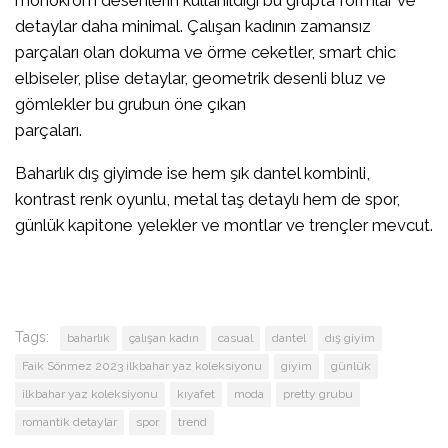
monokrom desenlerin kullanıldığı bu grupta formlar ve
detaylar daha minimal. Çalışan kadının zamansız
parçaları olan dokuma ve örme ceketler, smart chic
elbiseler, plise detaylar, geometrik desenli bluz ve
gömlekler bu grubun öne çıkan
parçaları.
Baharlık dış giyimde ise hem şık dantel kombinli,
kontrast renk oyunlu, metal taş detaylı hem de spor,
günlük kapitone yelekler ve montlar ve trençler mevcut.
Tags:
baharlık
çalışan kadın
casual
dantel
dış giyim
Faik Sönmez 2023 ilkbahar yaz koleksiyonu
giyim
günlük
ilkbahar yaz koleksiyonu
kıyafet
moda
pretty grubu
romantik detaylar
spor
trend