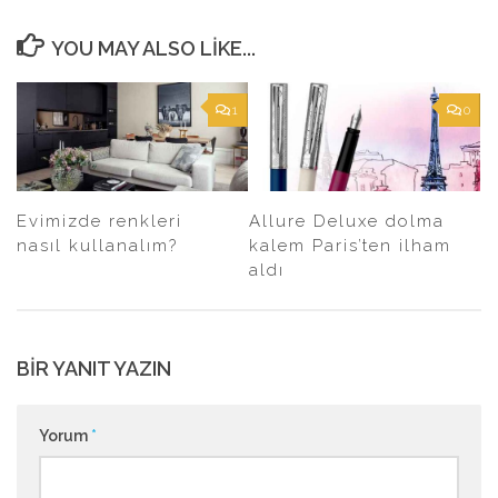
YOU MAY ALSO LIKE...
1
0
Evimizde renkleri
Allure Deluxe dolma
nasıl kullanalım?
kalem Paris’ten ilham
aldı
BIR YANIT YAZIN
Yorum
*