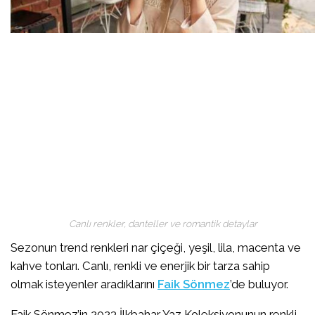
Canlı renkler, danteller ve romantik detaylar
Sezonun trend renkleri nar çiçeği, yeşil, lila, macenta ve
kahve tonları. Canlı, renkli ve enerjik bir tarza sahip
olmak isteyenler aradıklarını
Faik Sönmez
’de buluyor.
Faik Sönmez’in 2023 İlkbahar Yaz Koleksiyonunun renkli