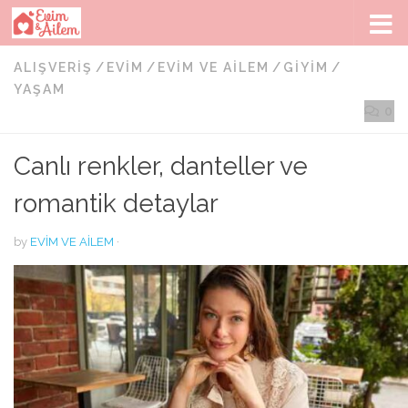
Skip to content
ALIŞVERIŞ
/
EVIM
/
EVIM VE AILEM
/
GIYIM
/
YAŞAM
0
Canlı renkler, danteller ve
romantik detaylar
by
EVIM VE AILEM
·