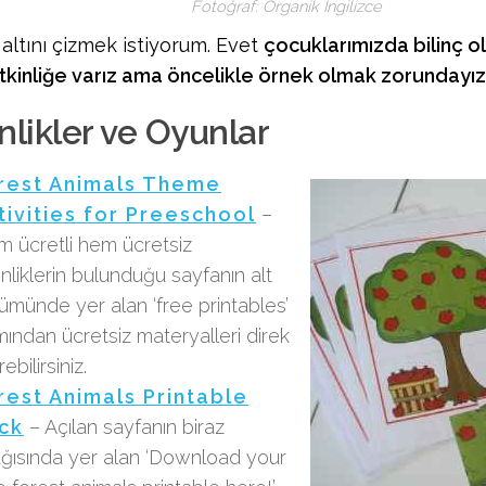
Fotoğraf: Organik İngilizce
 altını çizmek istiyorum. Evet
çocuklarımızda bilinç o
etkinliğe varız ama öncelikle örnek olmak zorundayız
nlikler ve Oyunlar
rest Animals Theme
tivities for Preeschool
–
 ücretli hem ücretsiz
inliklerin bulunduğu sayfanın alt
ümünde yer alan ‘free printables’
mından ücretsiz materyalleri direk
rebilirsiniz.
rest Animals Printable
ck
– Açılan sayfanın biraz
ğısında yer alan ‘Download your