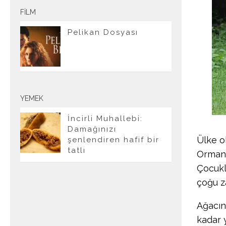
FILM
Pelikan Dosyası
YEMEK
İncirli Muhallebi:
Damağınızı
Ülke o
şenlendiren hafif bir
tatlı
Ormanl
Çocukl
çoğu z
Ağacın
kadar 