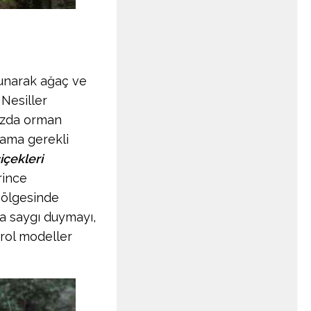
lunarak ağaç ve
 Nesiller
mızda orman
k ama gerekli
içekleri
rince
gölgesinde
ca saygı duymayı,
 rol modeller