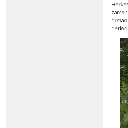
Herkes
zamanl
orman 
derled