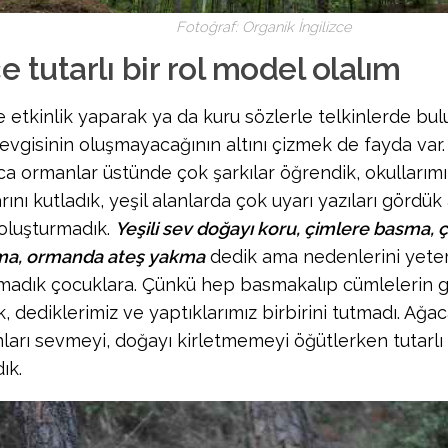
Fotoğraf: Organik İngilizce
 tutarlı bir rol model olalım
 etkinlik yaparak ya da kuru sözlerle telkinlerde bu
evgisinin oluşmayacağının altını çizmek de fayda var.
a ormanlar üstünde çok şarkılar öğrendik, okulları
rını kutladık, yeşil alanlarda çok uyarı yazıları gördü
 oluşturmadık.
Yeşili sev doğayı koru, çimlere basma, ç
ma, ormanda ateş yakma
dedik ama nedenlerini yete
madık çocuklara. Çünkü hep basmakalıp cümlelerin 
, dediklerimiz ve yaptıklarımız birbirini tutmadı. Ağa
ları sevmeyi, doğayı kirletmemeyi öğütlerken tutarlı
ık.