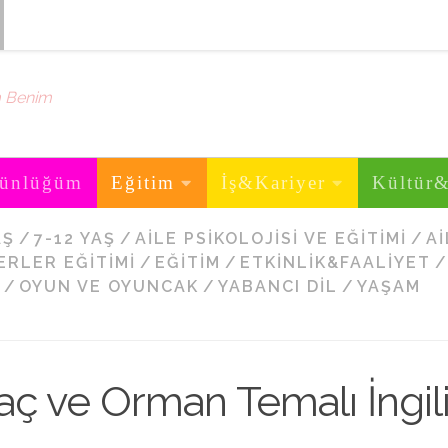
m Benim
ünlüğüm
Eğitim
İş&Kariyer
Kültür
AŞ
/
7-12 YAŞ
/
AILE PSIKOLOJISI VE EĞITIMI
/
A
ERLER EĞITIMI
/
EĞITIM
/
ETKINLIK&FAALIYET
/
/
OYUN VE OYUNCAK
/
YABANCI DIL
/
YAŞAM
ç ve Orman Temalı İngil