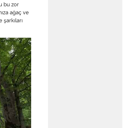
u bu zor
ıza ağaç ve
 şarkıları