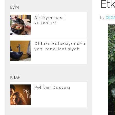
Etk
EVIM
Air fryer nasıl
by
ORGA
kullanılır?
Ohtake koleksiyonuna
yeni renk: Mat siyah
KITAP
Pelikan Dosyası