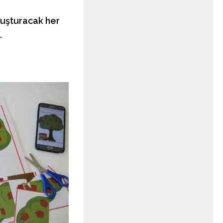
luşturacak her
.