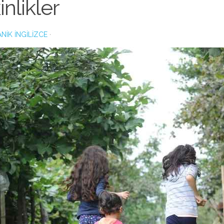
inlikler
NIK İNGILIZCE
·