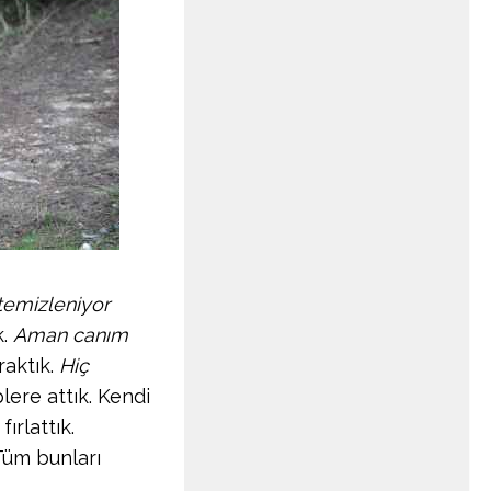
 temizleniyor
k.
Aman canım
aktık.
Hiç
ere attık. Kendi
ırlattık.
 Tüm bunları