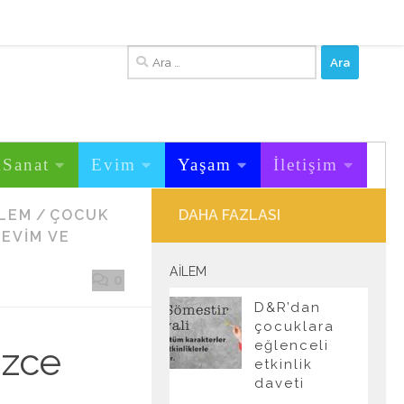
Arama:
&Sanat
Evim
Yaşam
İletişim
ILEM
/
ÇOCUK
DAHA FAZLASI
EVIM VE
AILEM
0
D&R’dan
çocuklara
eğlenceli
izce
etkinlik
daveti