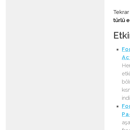
Tekrar
türlü 
Etki
Fo
Ac
Hem
etk
böl
kıs
indi
Fo
Pa
aşa