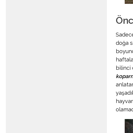
Önce
Sadece
doğa s
boyunc
haftala
bilinci
kopar
anlata
yaşadık
hayvan
olamad