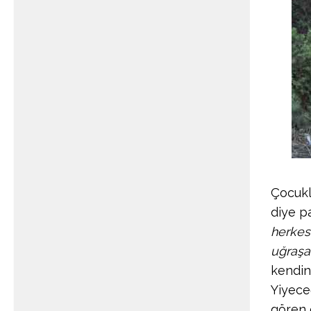
Çocukl
diye p
herkes
uğraş
kendine
Yiyece
gören ç