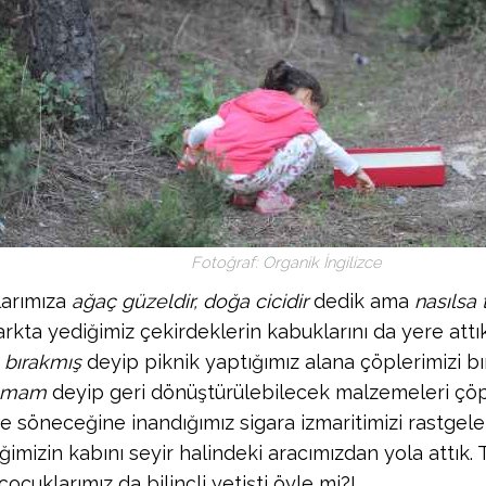
Fotoğraf: Organik İngilizce
arımıza
ağaç güzeldir, doğa cicidir
dedik ama
nasılsa
arkta yediğimiz çekirdeklerin kabuklarını da yere attı
 bırakmış
deyip piknik yaptığımız alana çöplerimizi bır
amam
deyip geri dönüştürülebilecek malzemeleri çöpl
 söneceğine inandığımız sigara izmaritimizi rastgele f
ğimizin kabını seyir halindeki aracımızdan yola attık.
ocuklarımız da bilinçli yetişti öyle mi?!