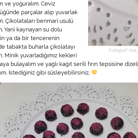
m ve yoğuralım. Ceviz
üğünde parçalar alıp yuvarlak
m. Çikolataları benmari usulü
im. Yani kaynayan su dolu
in ya da bir tencerenin
de tabakta buharla çikolatayı
Fotoğraf: Ask
m. Minik yuvarladığımız kekleri
aya bulayalım ve yağlı kağıt serili fırın tepsisine di
ım. İstediğiniz gibi süsleyebilirsiniz.