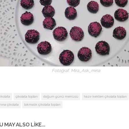
Fotoğraf: Mira_Ask_mina
ikolata
çikolata topları
doğum günü menüsü
hazır kekten çikolata topları
ına çikolata
lokmalık çikolata topları
U MAY ALSO LIKE...