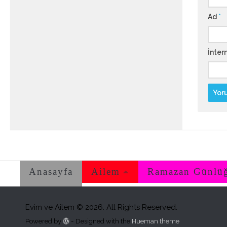
Ad
*
İntern
Anasayfa
Ailem
Ramazan Günlü
Evim ve Ailem © 2026. All Rights Reserved.
Powered by
- Designed with the
Hueman theme