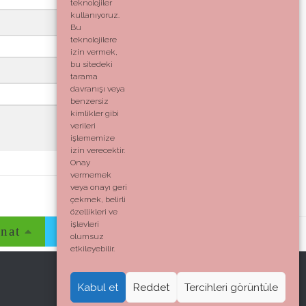
teknolojiler
kullanıyoruz.
Bu
teknolojilere
izin vermek,
bu sitedeki
tarama
davranışı veya
benzersiz
kimlikler gibi
verileri
işlememize
izin verecektir.
Onay
vermemek
veya onayı geri
çekmek, belirli
özellikleri ve
işlevleri
nat
Evim
Yaşam
İletişim
olumsuz
etkileyebilir.
Kabul et
Reddet
Tercihleri görüntüle