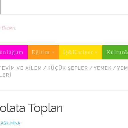
m Benim
ünlüğüm
Eğitim
İş&Kariyer
Kültür
/
EVIM VE AILEM
/
KÜÇÜK ŞEFLER
/
YEMEK
/
YEM
LERI
olata Topları
_ASK_MINA
·