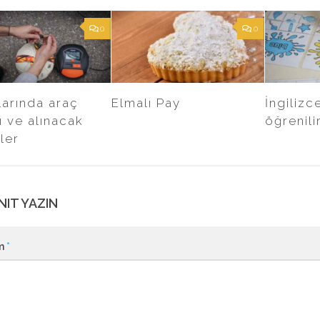
0
0
larında araç
Elmalı Pay
İngilizc
ı ve alınacak
öğrenili
ler
NIT YAZIN
m
*