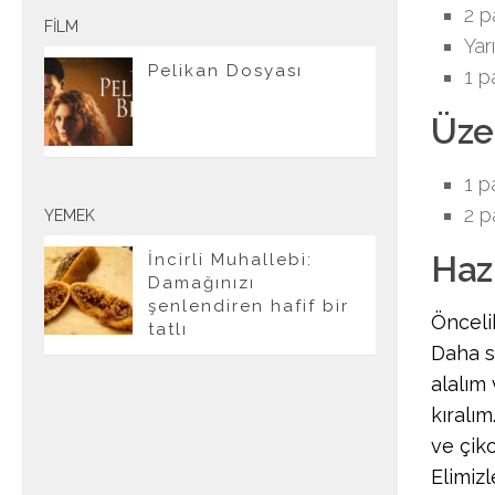
2 p
FILM
Yar
Pelikan Dosyası
1 p
Üzer
1 p
2 p
YEMEK
Hazı
İncirli Muhallebi:
Damağınızı
şenlendiren hafif bir
Önceli
tatlı
Daha s
alalım
kıralı
ve çiko
Elimizl