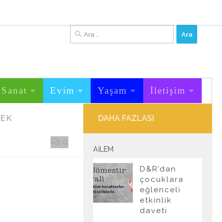
Arama:
&Sanat
Evim
Yaşam
İletişim
EK
DAHA FAZLASI
0
AILEM
D&R’dan
çocuklara
eğlenceli
etkinlik
daveti