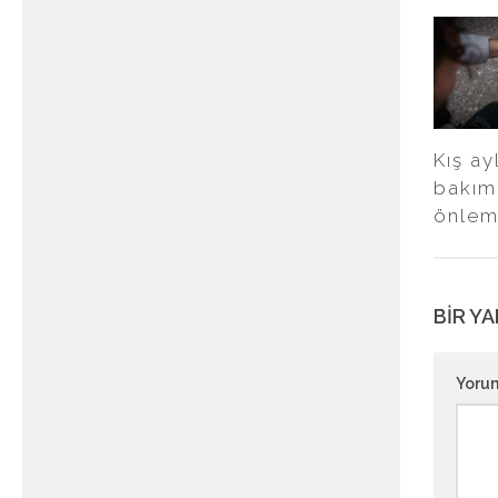
Kış ay
bakım
önlem
BIR YA
Yoru