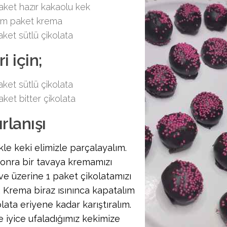
aket hazır kakaolu kek
ım paket krema
aket sütlü çikolata
i için;
aket sütlü çikolata
aket bitter çikolata
rlanışı
kle keki elimizle parçalayalım.
onra bir tavaya kremamızı
 ve üzerine 1 paket çikolatamızı
m. Krema biraz ısınınca kapatalım
lata eriyene kadar karıştıralım.
e iyice ufaladığımız kekimize