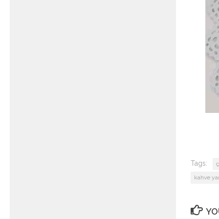
Tags:
ç
kahve yan
YO