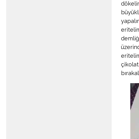
dökeli
büyükl
yapalı
eritel
demliğ
üzerin
eriteli
çikolat
bırakal