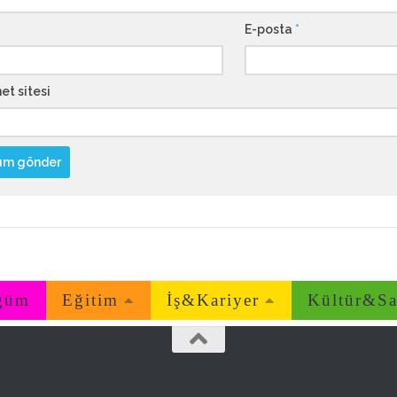
E-posta
*
et sitesi
ğüm
Eğitim
İş&Kariyer
Kültür&Sa