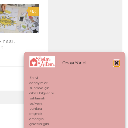
0
e nasıl
r?
Onayı Yönet
En iyi
deneyimleri
sunmak için,
cihaz bilgilerini
saklamak
ve/veya
bunlara
erişmek
amacıyla
çerezler gibi