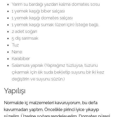
Yarım su bardağı yazdan kalma domates sosu
1 yemek kaşığı biber salçası
1 yemek kaşığı domates salçası
1 yemek kaşığı sumak (üzeri için) İsteğe bağlı.
2 adet soğan
5 diş sarımsak
Tuz
Nane
Karabiber
Salamura yaprak (Yaprağınız tuzluysa, tuzunu
çıkarmak için ılık suda bekletip suyunu bir iki kez
değiştirin ve suyunu süzün.)
Yapılışı
Normalde iç malzemeleri kavuruyorum, bu defa
kavurmadan yaptım. Öncelikle pirinci iyice yıkayıp
süzelim. Üzerine soğanı rendeleyelim. Domates püresi