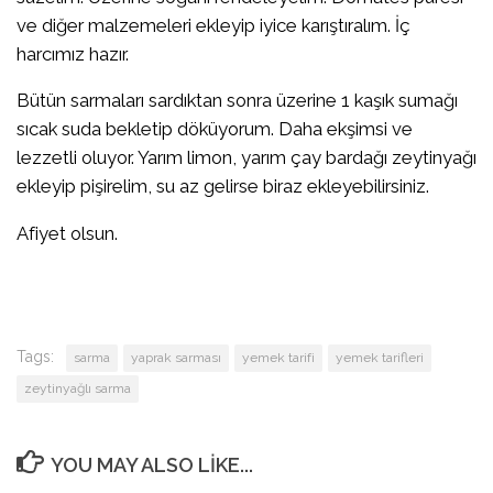
ve diğer malzemeleri ekleyip iyice karıştıralım. İç
harcımız hazır.
Bütün sarmaları sardıktan sonra üzerine 1 kaşık sumağı
sıcak suda bekletip döküyorum. Daha ekşimsi ve
lezzetli oluyor. Yarım limon, yarım çay bardağı zeytinyağı
ekleyip pişirelim, su az gelirse biraz ekleyebilirsiniz.
Afiyet olsun.
Tags:
sarma
yaprak sarması
yemek tarifi
yemek tarifleri
zeytinyağlı sarma
YOU MAY ALSO LIKE...