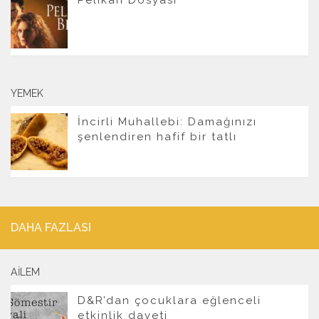
YEMEK
İncirli Muhallebi: Damağınızı
şenlendiren hafif bir tatlı
DAHA FAZLASI
AILEM
D&R’dan çocuklara eğlenceli
etkinlik daveti