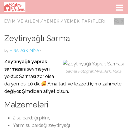
Skip to content
EVIM VE AILEM
/
YEMEK
/
YEMEK TARIFLERI
0
Zeytinyağlı Sarma
by
MIRA_ASK_MINA
·
Zeytinyağlı yaprak
sarması
nı sevmeyen
Sarma. Fotoğraf: Mira_Ask_Mina
yoktur. Sarması zor olsa
da yemesi 10 dk.
Ama tadı ve lezzeti için o zahmete
değiyor. Şimdiden afiyet olsun.
Malzemeleri
2 su bardağı pirinç
Yarım su bardağı zeytinyağı