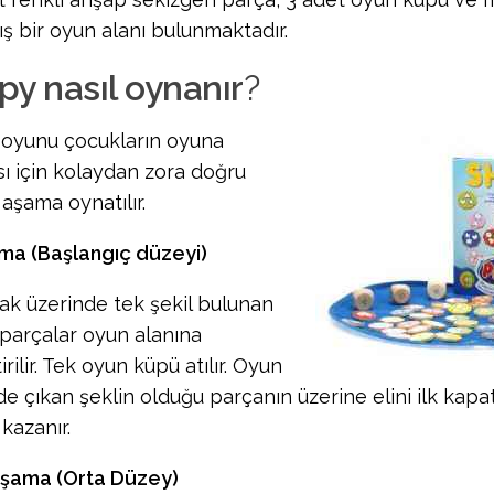
ış bir oyun alanı bulunmaktadır.
py nasıl oynanır
?
oyunu çocukların oyuna
sı için kolaydan zora doğru
aşama oynatılır.
ama (Başlangıç düzeyi)
rak üzerinde tek şekil bulunan
parçalar oyun alanına
irilir. Tek oyun küpü atılır. Oyun
e çıkan şeklin olduğu parçanın üzerine elini ilk kap
 kazanır.
 Aşama (Orta Düzey)