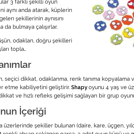
ar 3 farklı şekilli oyun
ini aynı anda atarak, küplerin
gelen şekillerinin aynısını
a da bulmaya çalışırlar.
üşün, odaklan, doğru şekilleri
şları topla…
anımlar
, seçici dikkat, odaklanma, renk tanıma kopyalama ve
r etme kabiliyetini geliştirir.
Shapy
oyunu 4 yaş ve üz
dikkat ve hızlı refleks gelişimi sağlayan bir grup oyun
nun İçeriği
üzerlerinde şekiller bulunan (daire, kare, üçgen, yıldı
t renkli ahşap sekizgen parça, 3 adet oyun küpü ve