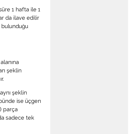
üre 1 hafta ile 1
r da ilave edilir
n bulunduğu
 alanına
an şeklin
r.
aynı şeklin
üpünde ise üçgen
) parça
nda sadece tek