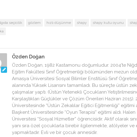
lgıda seçicilik
gözlem
hızlı düşünme
shapy
shapy kutu oyunu
sha
ka
Özden Doğan
Özden Doğan, 1982 Kastamonu doğumludur. 2004’te Niğde
Eğitim Fakültesi Sınıf Öğretmenliği bölümünden mezun oldu
Amasya Üniversitesi Sosyal Bilimler Enstitüsü Sınıf Öğretmen
alanında Yüksek Lisansını tamamladı. Bu süreçte üstün ze
çalışmalar yaptı. (Üstün Yetenekli Çocukların Yetiştirilmes
Karşılaştıkları Güçlükler ve Çözüm Önerileri Haziran 2015). 
Üniversitesinde “Üstün Zekalılar Eğitici Eğitmenliği” eğitimi a
Başkent Üniversitesinde “Oyun Terapisi” eğitimi aldı. Halen
Üniversitesi “Sosyal Hizmetler” öğrencisidir. Aktif olarak sın
yanı sıra özel çocuklarla birebir ilgilenmekte, atölyeler ve
yapmaktadır. Evli ve bir çocuk annesidir.