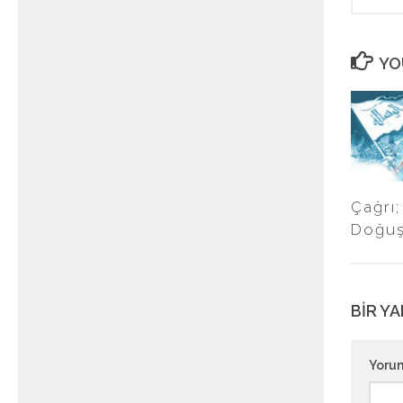
YO
Çağrı;
Doğu
BIR YA
Yoru