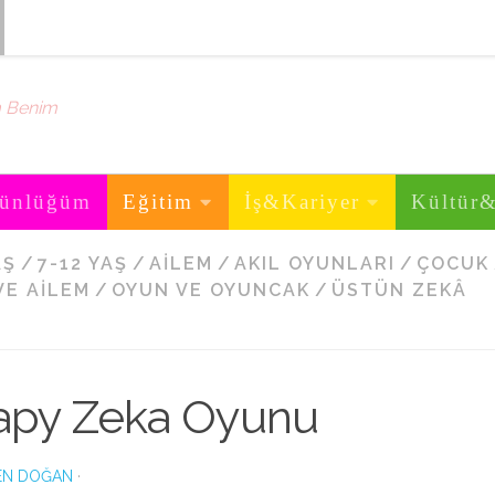
m Benim
ünlüğüm
Eğitim
İş&Kariyer
Kültür
AŞ
/
7-12 YAŞ
/
AILEM
/
AKIL OYUNLARI
/
ÇOCUK
VE AILEM
/
OYUN VE OYUNCAK
/
ÜSTÜN ZEKÂ
apy Zeka Oyunu
EN DOĞAN
·