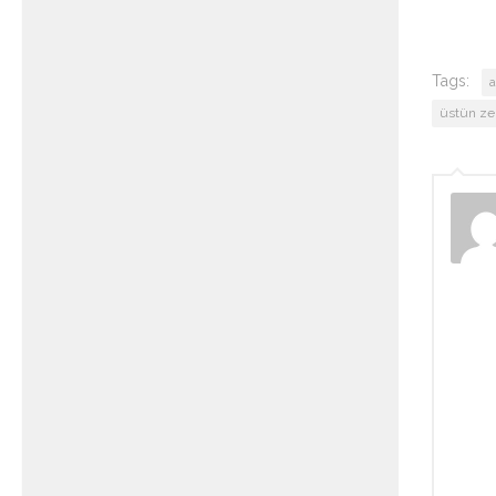
Tags:
a
üstün ze