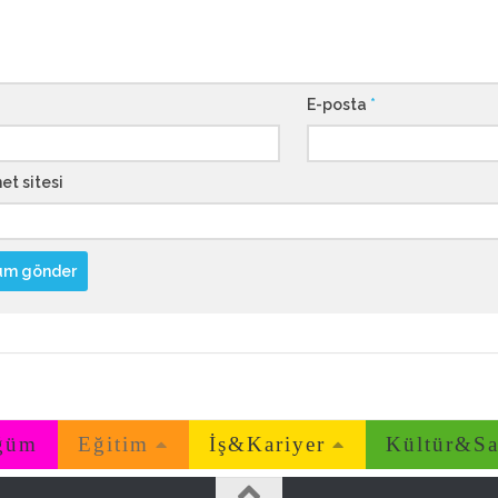
E-posta
*
et sitesi
ğüm
Eğitim
İş&Kariyer
Kültür&Sa