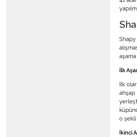
yapılm
Sha
Shapy 
alışma
aşama 
İlk Aş
İlk ola
ahşap 
yerleşt
küpünd
o şekli
İkinci