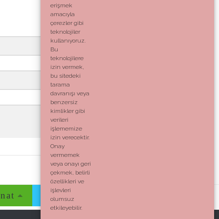
erişmek
amacıyla
çerezler gibi
teknolojiler
kullanıyoruz.
Bu
teknolojilere
izin vermek,
bu sitedeki
tarama
davranışı veya
benzersiz
kimlikler gibi
verileri
işlememize
izin verecektir.
Onay
vermemek
veya onayı geri
çekmek, belirli
özellikleri ve
işlevleri
nat
Evim
Yaşam
İletişim
olumsuz
etkileyebilir.