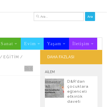
Arama:
&Sanat
Evim
Yaşam
İletişim
/
EĞITIM
/
DAHA FAZLASI
0
AILEM
D&R’dan
çocuklara
eğlenceli
etkinlik
daveti