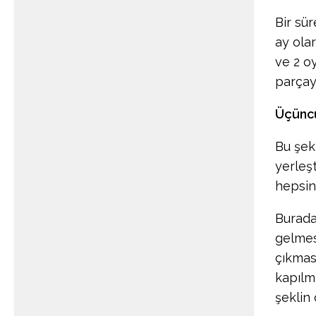
Bir sü
ay olar
ve 2 o
parçay
Üçüncü
Bu şek
yerleşt
hepsin
Burada
gelmes
çıkmas
kapılm
şeklin 