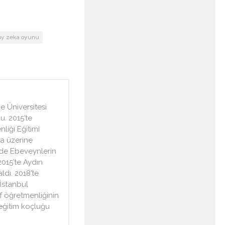
py zeka oyunu
 Üniversitesi
. 2015’te
liği Eğitimi
ka üzerine
inde Ebeveynlerin
2015’te Aydın
ldı. 2018’te
 İstanbul
ıf öğretmenliğinin
 eğitim koçluğu