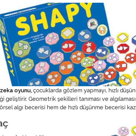
 zeka oyunu,
çocuklarda gözlem yapmayı, hızlı düşün
iği geliştirir. Geometrik şekilleri tanıması ve algılamas
rsel algı becerisi hem de hızlı düşünme becerisi kaza
aç