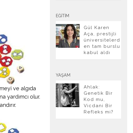
EĞITIM
Gül Karen
Aça, prestijli
üniversitelerd
en tam burslu
kabul aldı
YAŞAM
Ahlak:
meyi ve algıda
Genetik Bir
ına yardımcı olur.
Kod mu,
ndırır.
Vicdani Bir
Refleks mi?