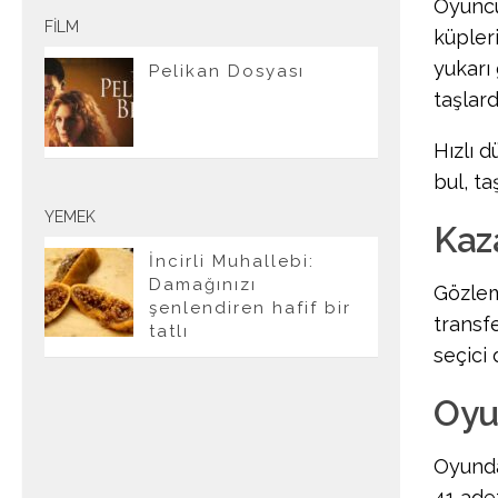
Oyuncul
FILM
küpler
yukarı 
Pelikan Dosyası
taşlard
Hızlı d
bul, ta
YEMEK
Kaz
İncirli Muhallebi:
Damağınızı
Gözlem
şenlendiren hafif bir
transfe
tatlı
seçici 
Oyu
Oyunda 
41 ade