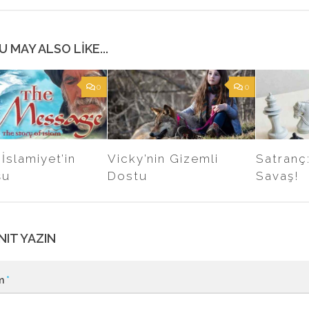
U MAY ALSO LIKE...
0
0
 İslamiyet’in
Vicky’nin Gizemli
Satranç:
şu
Dostu
Savaş!
NIT YAZIN
m
*