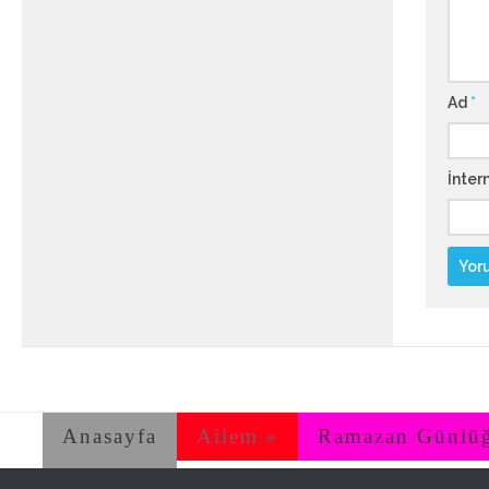
Ad
*
İntern
Anasayfa
Ailem
Ramazan Günlü