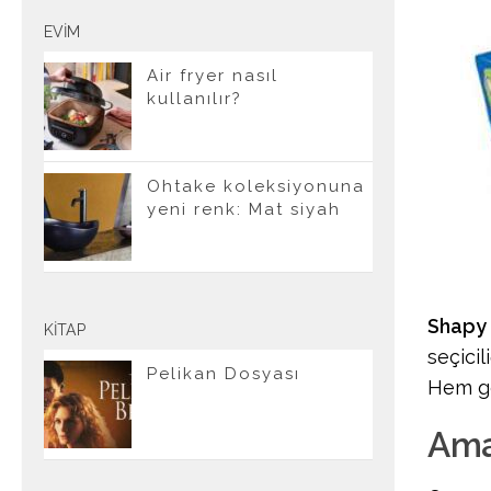
EVIM
Air fryer nasıl
kullanılır?
Ohtake koleksiyonuna
yeni renk: Mat siyah
Shapy
KITAP
seçicil
Pelikan Dosyası
Hem gö
Am