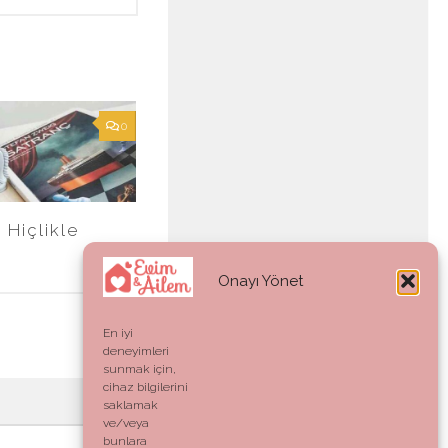
0
 Hiçlikle
Onayı Yönet
En iyi
deneyimleri
sunmak için,
cihaz bilgilerini
saklamak
ve/veya
bunlara