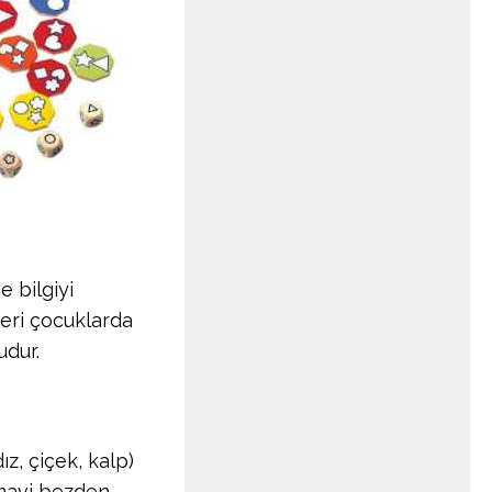
 bilgiyi
eri çocuklarda
udur.
z, çiçek, kalp)
 mavi bezden