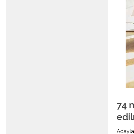
74 
edil
Adayla