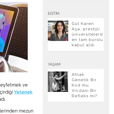
EĞITIM
Gül Karen
Aça, prestijli
üniversitelerd
en tam burslu
kabul aldı
YAŞAM
Ahlak:
Genetik Bir
 keşfetmek ve
Kod mu,
Vicdani Bir
çirdiği
Yetenek
Refleks mi?
dı.
elerinden mezun