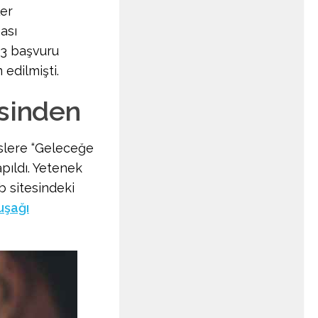
ler
ası
93 başvuru
edilmişti.
esinden
slere “Geleceğe
pıldı. Yetenek
b sitesindeki
uşağı