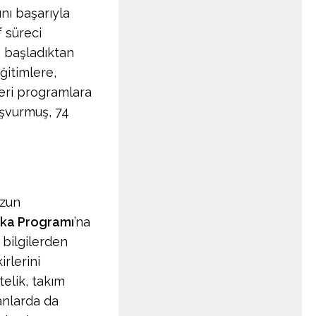
nı başarıyla
f süreci
e başladıktan
ğitimlere,
leri programlara
aşvurmuş, 74
ezun
çka Programı
’na
k bilgilerden
irlerini
telik, takım
lanlarda da