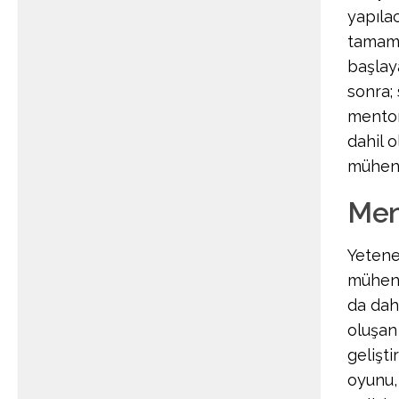
yapıla
tamaml
başlay
sonra;
mentor
dahil 
mühend
Ment
Yetene
mühend
da dahi
oluşan 
gelişti
oyunu, 