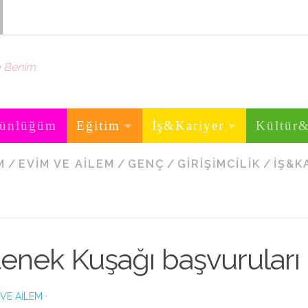
m Benim
ünlüğüm
Eğitim
İş&Kariyer
Kültür
M
/
EVIM VE AILEM
/
GENÇ
/
GIRIŞIMCILIK
/
İŞ&K
enek Kuşağı başvuruları 
 VE AILEM
·