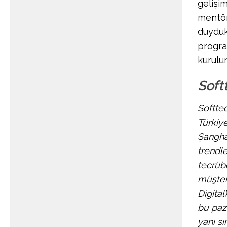
gelişi
mentör
duydukl
progra
kurulun
Soft
Softtec
Türkiye
Şanghay
trendle
tecrübe
müşteri
Digital
bu paz
yanı sı