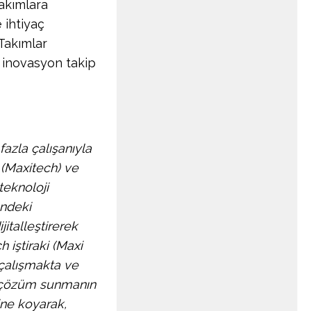
takımlara
 ihtiyaç
 Takımlar
 inovasyon takip
fazla çalışanıyla
o (Maxitech) ve
teknoloji
ündeki
jitalleştirerek
 iştiraki (Maxi
e çalışmakta ve
na çözüm sunmanın
sine koyarak,