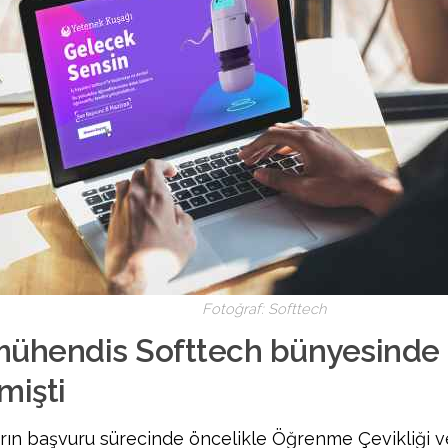
Fotoğraf: Softtech
mühendis Softtech bünyesinde 
mişti
rın başvuru sürecinde öncelikle Öğrenme Çevikliği v