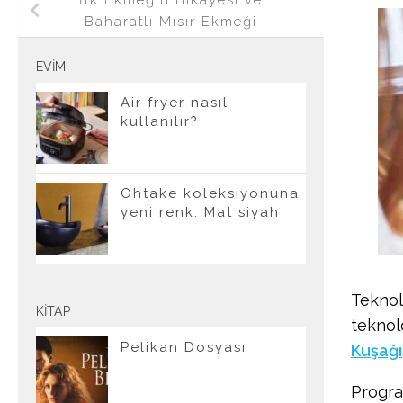
İlk Ekmeğin Hikayesi ve
Baharatlı Mısır Ekmeği
EVIM
Air fryer nasıl
kullanılır?
Ohtake koleksiyonuna
yeni renk: Mat siyah
Teknolo
KITAP
teknol
Pelikan Dosyası
Kuşağı
Progr