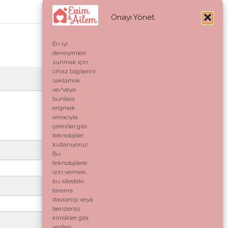
Onayı Yönet
En iyi
deneyimleri
sunmak için,
cihaz bilgilerini
saklamak
ve/veya
bunlara
erişmek
amacıyla
çerezler gibi
teknolojiler
kullanıyoruz.
Bu
teknolojilere
izin vermek,
bu sitedeki
tarama
davranışı veya
benzersiz
kimlikler gibi
verileri