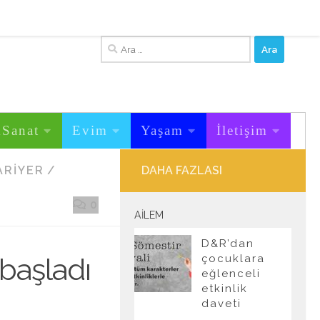
Arama:
&Sanat
Evim
Yaşam
İletişim
ARIYER
/
DAHA FAZLASI
0
AILEM
D&R’dan
başladı
çocuklara
eğlenceli
etkinlik
daveti