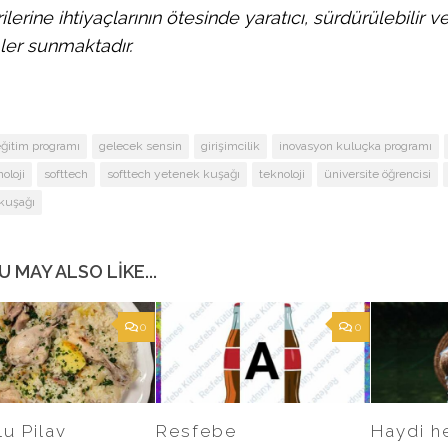
lerine ihtiyaçlarının ötesinde yaratıcı, sürdürülebilir ve
er sunmaktadır.
ğitim programı
gelecek sensin
girişimcilik
inovasyon kuluçka programı
oloji
softtech
softtech yetenek kuşağı
teknoloji
üniversite öğrencisi
kuşağı
U MAY ALSO LIKE...
0
0
u Pilav
Resfebe
Haydi h