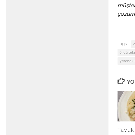
müşteri
çözüml
Tags:
e
öncü tekn
yetenek 
YO
Tavukl