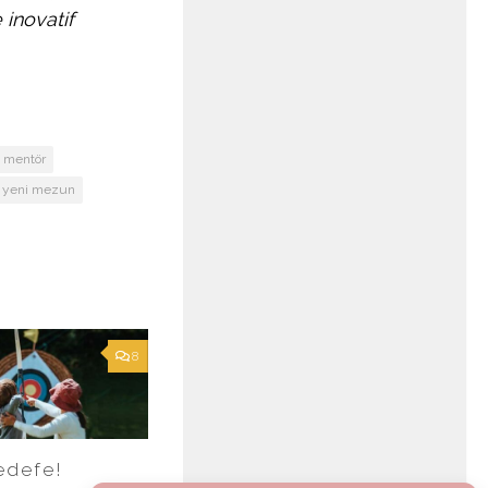
 inovatif
mentör
yeni mezun
8
edefe!