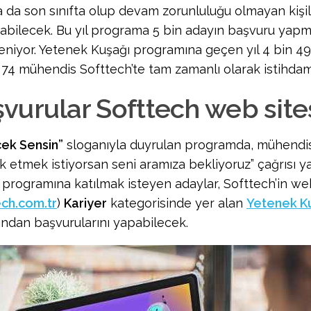
a da son sınıfta olup devam zorunluluğu olmayan kişi
abilecek. Bu yıl programa 5 bin adayın başvuru yapm
eniyor. Yetenek Kuşağı programına geçen yıl 4 bin 4
 74 mühendis Softtech’te tam zamanlı olarak istihdam 
vurular Softtech web sit
ek Sensin”
sloganıyla duyrulan programda, mühendi
k etmek istiyorsan seni aramıza bekliyoruz” çağrısı ya
 programına katılmak isteyen adaylar, Softtech’in we
ech.com.tr
)
Kariyer
kategorisinde yer alan
Yetenek K
ından başvurularını yapabilecek.