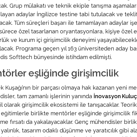
cak. Grup mülakatı ve teknik ekiple tanışma aşamaları
ayan adaylar İngilizce testine tabi tutulacak ve tekli
acak. Tüm süreçleri başarı ile tamamlayan adaylar iş
 sürece özel tasarlanan oryantasyonlara, kişiye özel e
lük ve kurum içi girişimcilik deneyimi yaşayabilecek
olacak. Programa geçen yıl 163 üniversiteden aday b
is Softtech bünyesinde istihdam edilmişti.
örler eşliğinde girişimcilik
k Kuşağı’nın bir parçası olmaya hak kazanan yeni m
isler, tam zamanlı işlerinin yanında
İnovasyon Kulu
l olarak girişimcilik ekosistemi ile tanışacaklar. Teori
eğitimlerle birlikte mentörler eşliğinde girişimcilik fik
rme fırsatı da yakalayacaklar. Genç mühendisler birlik
yalınlık, tasarım odaklı düşünme ve yaratıcılık gibi a