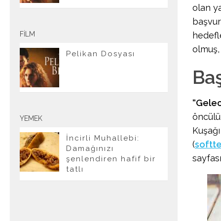
olan y
başvur
hedefl
FILM
olmuş,
Pelikan Dosyası
Baş
“Gelec
öncülü
YEMEK
Kuşağı
İncirli Muhallebi:
(
softt
Damağınızı
sayfas
şenlendiren hafif bir
tatlı