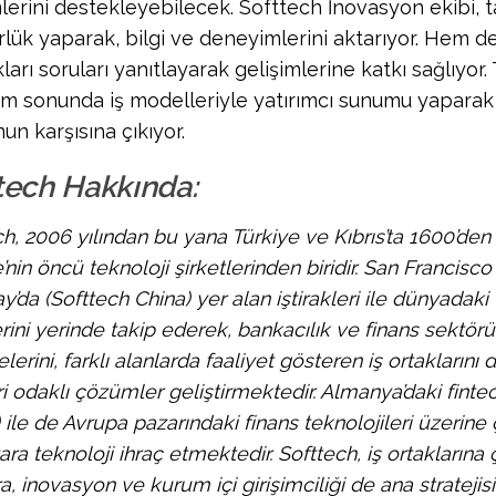
mlerini destekleyebilecek. Softtech İnovasyon ekibi, 
lük yaparak, bilgi ve deneyimlerini aktarıyor. Hem de
arı soruları yanıtlayarak gelişimlerine katkı sağlıyor.
m sonunda iş modelleriyle yatırımcı sunumu yaparak
un karşısına çıkıyor.
tech Hakkında:
h, 2006 yılından bu yana Türkiye ve Kıbrıs’ta 1600’den 
’nin öncü teknoloji şirketlerinden biridir. San Francisc
’da (Softtech China) yer alan iştirakleri ile dünyadaki 
rini yerinde takip ederek, bankacılık ve finans sektör
lerini, farklı alanlarda faaliyet gösteren iş ortaklarını di
 odaklı çözümler geliştirmektedir. Almanya’daki fintech
) ile de Avrupa pazarındaki finans teknolojileri üzerin
ara teknoloji ihraç etmektedir. Softtech, iş ortakları
ra, inovasyon ve kurum içi girişimciliği de ana strateji