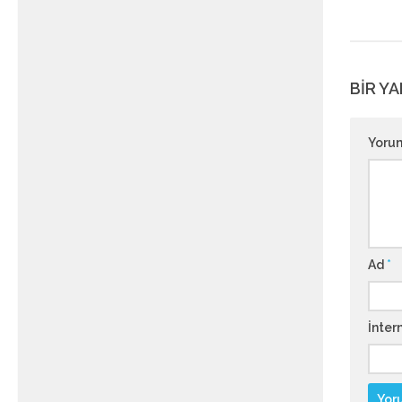
BIR YA
Yoru
Ad
*
İntern