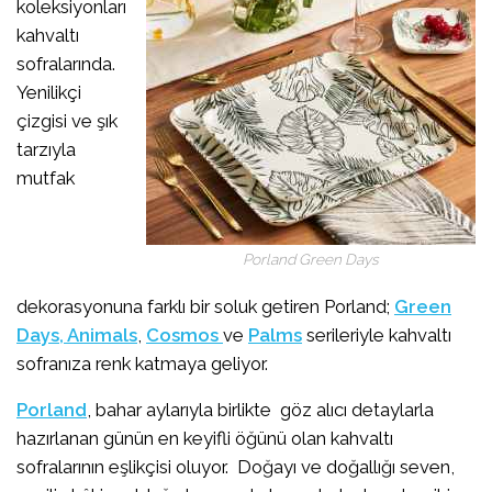
koleksiyonları
kahvaltı
sofralarında.
Yenilikçi
çizgisi ve şık
tarzıyla
mutfak
Porland Green Days
dekorasyonuna farklı bir soluk getiren Porland;
Green
Days,
Animals
,
Cosmos
ve
Palms
serileriyle kahvaltı
sofranıza renk katmaya geliyor.
Porland
, bahar aylarıyla birlikte göz alıcı detaylarla
hazırlanan günün en keyifli öğünü olan kahvaltı
sofralarının eşlikçisi oluyor. Doğayı ve doğallığı seven,