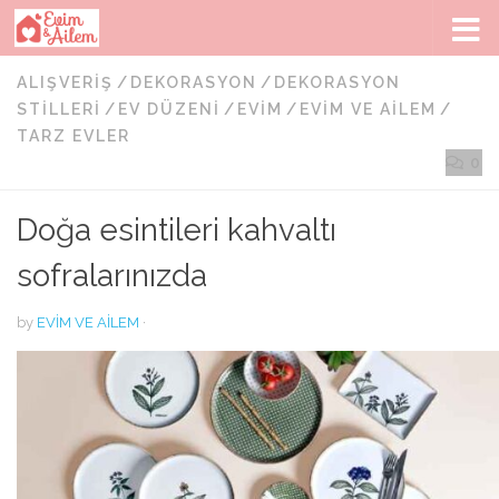
Skip to content
ALIŞVERIŞ
/
DEKORASYON
/
DEKORASYON
STILLERI
/
EV DÜZENI
/
EVIM
/
EVIM VE AILEM
/
TARZ EVLER
0
Doğa esintileri kahvaltı
sofralarınızda
by
EVIM VE AILEM
·