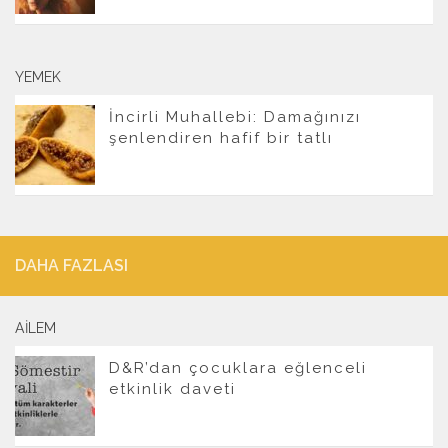
YEMEK
İncirli Muhallebi: Damağınızı
şenlendiren hafif bir tatlı
DAHA FAZLASI
AILEM
D&R’dan çocuklara eğlenceli
etkinlik daveti