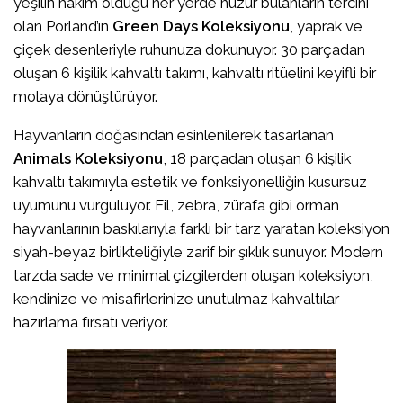
yeşilin hâkim olduğu her yerde huzur bulanların tercihi
olan Porland’ın
Green Days Koleksiyonu
, yaprak ve
çiçek desenleriyle ruhunuza dokunuyor. 30 parçadan
oluşan 6 kişilik kahvaltı takımı, kahvaltı ritüelini keyifli bir
molaya dönüştürüyor.
Hayvanların doğasından esinlenilerek tasarlanan
Animals Koleksiyonu
, 18 parçadan oluşan 6 kişilik
kahvaltı takımıyla estetik ve fonksiyonelliğin kusursuz
uyumunu vurguluyor. Fil, zebra, zürafa gibi orman
hayvanlarının baskılarıyla farklı bir tarz yaratan koleksiyon
siyah-beyaz birlikteliğiyle zarif bir şıklık sunuyor. Modern
tarzda sade ve minimal çizgilerden oluşan koleksiyon,
kendinize ve misafirlerinize unutulmaz kahvaltılar
hazırlama fırsatı veriyor.