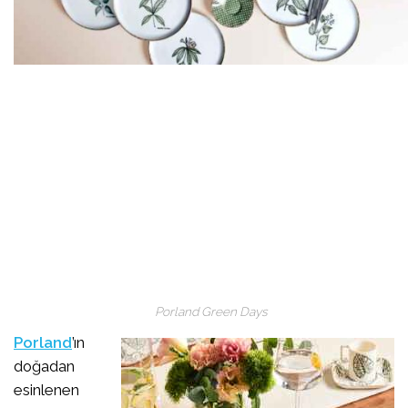
Porland Green Days
Porland
’ın
doğadan
esinlenen