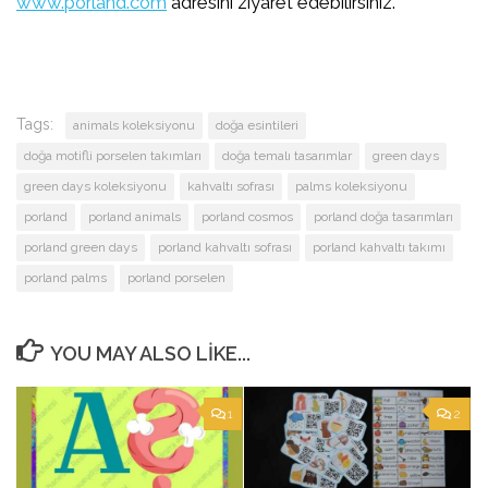
www.porland.com
adresini ziyaret edebilirsiniz.
Tags:
animals koleksiyonu
doğa esintileri
doğa motifli porselen takımları
doğa temalı tasarımlar
green days
green days koleksiyonu
kahvaltı sofrası
palms koleksiyonu
porland
porland animals
porland cosmos
porland doğa tasarımları
porland green days
porland kahvaltı sofrası
porland kahvaltı takımı
porland palms
porland porselen
YOU MAY ALSO LIKE...
1
2