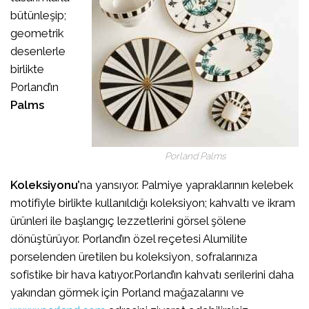
bütünleşip;
geometrik
desenlerle
birlikte
Porland’ın
Palms
Porland Palms
Koleksiyonu’
na yansıyor. Palmiye yapraklarının kelebek
motifiyle birlikte kullanıldığı koleksiyon; kahvaltı ve ikram
ürünleri ile başlangıç lezzetlerini görsel şölene
dönüştürüyor. Porland’ın özel reçetesi Alumilite
porselenden üretilen bu koleksiyon, sofralarınıza
sofistike bir hava katıyor.Porland’ın kahvatı serilerini daha
yakından görmek için Porland mağazalarını ve