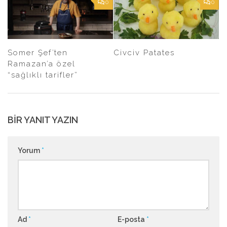
0
0
Somer Şef’ten
Civciv Patates
Ramazan’a özel
“sağlıklı tarifler”
BIR YANIT YAZIN
Yorum
*
Ad
*
E-posta
*