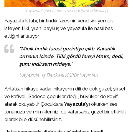
“Yayazula” çocukların seveceği türden bir kitap.
Yayazula kitabı, bir fındık faresinin kendisini yemek
isteyen tilki, yılan, baykuş ve yayazula ile nasıl baş
ettiğini anlatıyor.
“Minik fındık faresi gezintiye çıktı. Karanlık
ormanın içinde. Tilki gördü fareyi Mmm, dedi,
şunu indirsem mideye.”
Yayazula, İş Bankası Kültür Yayınları
Anlatılan hikaye kadar, hikayenin dili de çok güzel; şiirsel
ve kafiyeli. Sadece çocuklar değil, büyükler de keyif
alarak okuyabilir. Çocuklara
Yayazula’yı
okurken ses
tonunuzu ve mimiklerinizi de katarsanız güzel bir etkinlik
olarak bile düşünebilirsiniz.
Hatta sonrasında kitaba dair cümlelerle kendi