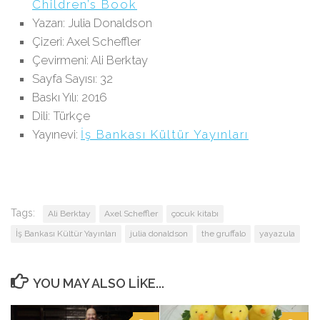
Children’s Book
Yazarı: Julia Donaldson
Çizeri: Axel Scheffler
Çevirmeni: Ali Berktay
Sayfa Sayısı: 32
Baskı Yılı: 2016
Dili: Türkçe
Yayınevi:
İş Bankası Kültür Yayınları
Tags:
Ali Berktay
Axel Scheffler
çocuk kitabı
İş Bankası Kültür Yayınları
julia donaldson
the gruffalo
yayazula
YOU MAY ALSO LIKE...