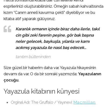
esprilerinizi oluşturabilirsiniz. Örneğin sabah kahvaltısında
kızım “Canım anneli kavurma çekti” diyebiliyor ve bu
kitaba atıf yaparak gülüyoruz.
Karanlık ormanın içinde biraz daha ilerle, takıl
cin gibi zeki farenin peşine, gör bak başına
neler gelecek, baykuşla, yılanla ve karnı
acıkmış yayazula ile nasıl baş edecek…
tanıtım bülteninden
Size güzel bir haberim daha var. Yayazula hikayesinin
devamı da var. O da bir sonraki yazımızda:
Yayazulanın
çocuğu.
Yayazula kitabının künyesi
Orginal Adı: The Gruffalo / Yayınevi:
Macmillan