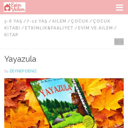
Skip to content
3-6 YAŞ
/
7-12 YAŞ
/
AILEM
/
ÇOCUK
/
ÇOCUK
KITABI
/
ETKINLIK&FAALIYET
/
EVIM VE AILEM
/
KITAP
0
Yayazula
by
ZEYNEP DENIZ
·