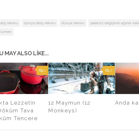
alış rekoru
dünya dalış rekoru
dünya rekoru
paletsiz değişken ağırlık kat
rcümen
U MAY ALSO LIKE...
0
0
kta Lezzetin
12 Maymun (12
Anda ka
: Döküm Tava
Monkeys)
küm Tencere