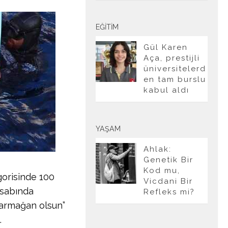
EĞITIM
Gül Karen
Aça, prestijli
üniversitelerd
en tam burslu
kabul aldı
YAŞAM
Ahlak:
Genetik Bir
Kod mu,
gorisinde 100
Vicdani Bir
esabında
Refleks mi?
 armağan olsun”
.