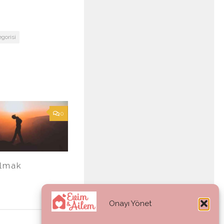
egorisi
0
lmak
Onayı Yönet