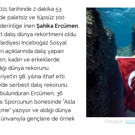
021 tarihinde 2 dakika 53
de paletsiz ve tüpsüz 100
derinliğe inen
Şahika Ercümen
,
t dalış dünya rekortmeni oldu.
lediyesi İnceboğaz Sosyal
ri açıklarında dalış yapan
n, kadın ve erkeklerde
ığı dünya rekorunu
yet’in 98. yılına ithaf etti.
e’de serbest dalış rekorunu
 bulunduran Ercümen, 36
a. Sporcunun bonesinde “Asla
me” yazıyor ve aldığı dünya
 ünvanıyla gençlere de örnek
Fotoğraf:
Şebn