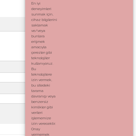
En iyi
deneyimleri
sunmak için,
cihaz bilgilerini
saklamak
ve/veya
bunlara
erişmek
amacıyla
çerezler gibi
teknolojiler
kullanıyoruz.
Bu
teknolojilere
izin vermek,
bu sitedeki
tarama
davranışı veya
benzersiz
kimlikler gibi
verileri
işlememize
izin verecektir.
Onay
vermemek