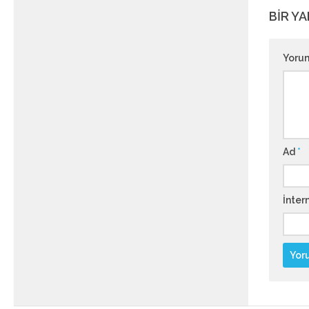
BIR YA
Yoru
Ad
*
İntern