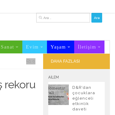
Arama:
&Sanat
Evim
Yaşam
İletişim
0
DAHA FAZLASI
AILEM
ş rekoru
D&R’dan
çocuklara
eğlenceli
etkinlik
daveti