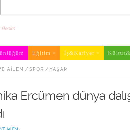
m Benim
ünlüğüm
Eğitim
İş&Kariyer
Kültür
VE AILEM
/
SPOR
/
YAŞAM
hika Ercümen dünya dalı
dı
 VE AILEM
·