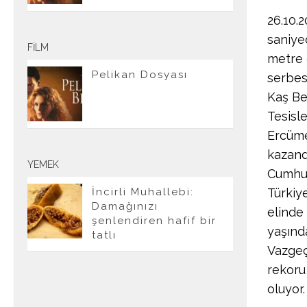
26.10.2
saniye
FILM
metre 
Pelikan Dosyası
serbes
Kaş Be
Tesisle
Ercüme
kazand
YEMEK
Cumhuri
Türkiy
İncirli Muhallebi:
Damağınızı
elinde
şenlendiren hafif bir
yaşınd
tatlı
Vazgeç
rekoru
oluyor.