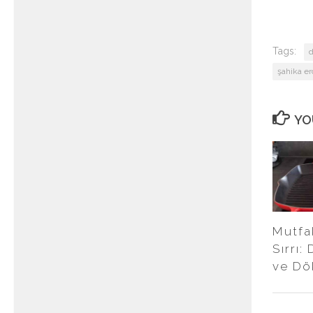
Tags:
d
şahika e
YO
Mutfa
Sırrı
ve Dö