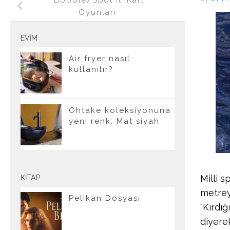
‘Dobble/Spot It’ Kart
Oyunları
EVIM
Air fryer nasıl
kullanılır?
Ohtake koleksiyonuna
yeni renk: Mat siyah
Milli 
KITAP
metrey
Pelikan Dosyası
“Kırdı
diyerek