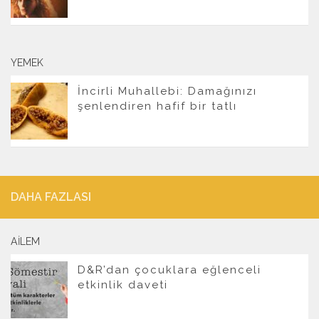
YEMEK
İncirli Muhallebi: Damağınızı
şenlendiren hafif bir tatlı
DAHA FAZLASI
AILEM
D&R’dan çocuklara eğlenceli
etkinlik daveti