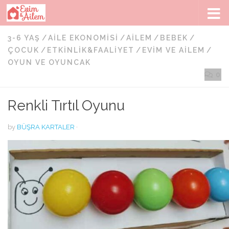
Skip to content
3-6 YAŞ
/
AILE EKONOMISI
/
AILEM
/
BEBEK
/
ÇOCUK
/
ETKINLIK&FAALIYET
/
EVIM VE AILEM
/
OYUN VE OYUNCAK
0
Renkli Tırtıl Oyunu
by
BÜŞRA KARTALER
·