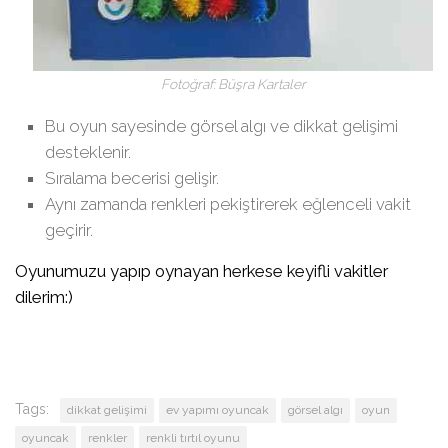
Fotoğraf: Büşra Kartaler
Bu oyun sayesinde görsel algı ve dikkat gelişimi
desteklenir.
Sıralama becerisi gelişir.
Aynı zamanda renkleri pekiştirerek eğlenceli vakit
geçirir.
Oyunumuzu yapıp oynayan herkese keyifli vakitler
dilerim:)
Tags:
dikkat gelişimi
ev yapımı oyuncak
görsel algı
oyun
oyuncak
renkler
renkli tırtıl oyunu