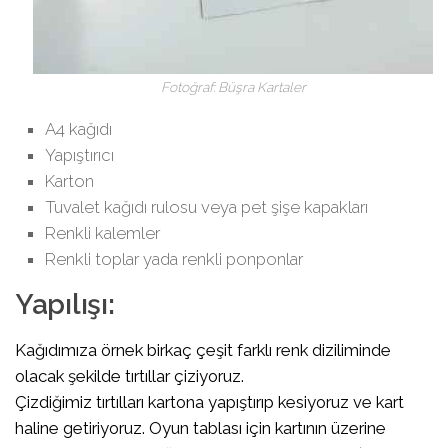
Fotoğraf: Büşra Kartaler
A4 kağıdı
Yapıştırıcı
Karton
Tuvalet kağıdı rulosu veya pet şişe kapakları
Renkli kalemler
Renkli toplar yada renkli ponponlar
Yapılışı:
Kağıdımıza örnek birkaç çeşit farklı renk diziliminde
olacak şekilde tırtıllar çiziyoruz.
Çizdiğimiz tırtılları kartona yapıştırıp kesiyoruz ve kart
haline getiriyoruz. Oyun tablası için kartının üzerine