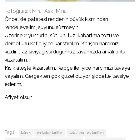
Fotoğraflar: Mira_Ask_Mina
Öncelikle patatesi rendenin büyük kısmından
rendeleyelim, suyunu süzmeyin.
Üzerine 2 yumurta, süt, un, tuz, kabartma tozu ve
dereotunu katıp iyice karıştıralım. Karışan harcımızı
kızdırıp az sıvıyağ sürdüğümüz tavamızda arkalı önlü
kızartalım.
Kısık ateşte kızartalım. Kepçe ile iyice harcımızı tavaya
yayalım. Gerçekten çok güzel oluyor, şiddetle tavsiye
ederim.
Afiyet olsun.
Tags:
börek
en kolay tarifler
kolay yemek tarifleri