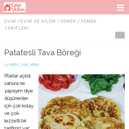
Skip to content
EVIM
/
EVIM VE AILEM
/
YEMEK
/
YEMEK
TARIFLERI
0
Patatesli Tava Böreği
by
MIRA_ASK_MINA
·
İftarlar açıldı,
sahura ne
yapayım diye
düşünenler
için çok kolay
ve çok
lezzetli bir
tarifimiz var;