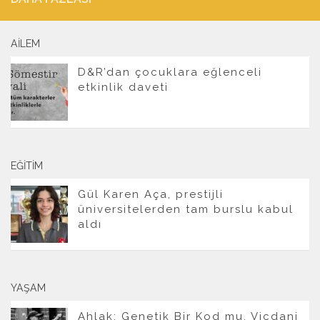
AILEM
D&R’dan çocuklara eğlenceli
etkinlik daveti
EĞITIM
Gül Karen Aça, prestijli
üniversitelerden tam burslu kabul
aldı
YAŞAM
Ahlak: Genetik Bir Kod mu, Vicdani