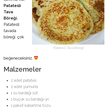
Patatesli
Tava
Böreği.
Patatesli
tavada
böreği, çok
Patatesli Tava Böreği
beğeneceksiniz.
Malzemeler
2 adet patates
2 adet yumurta
1 su bardağı süt
1 buçuk su bardağı un
1 paket kabartma tozu