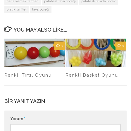
nefis yemek tarifleri
patatesli tava böreği
patatesli tavada börek
pratik tarifler
tava böreği
YOU MAY ALSO LIKE...
0
0
Renkli Tırtıl Oyunu
Renkli Basket Oyunu
BIR YANIT YAZIN
Yorum
*