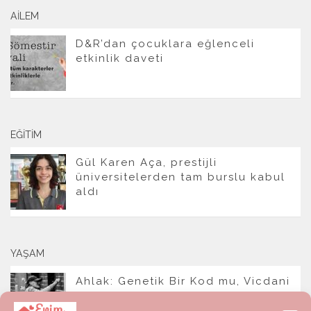
AILEM
D&R’dan çocuklara eğlenceli
etkinlik daveti
EĞITIM
Gül Karen Aça, prestijli
üniversitelerden tam burslu kabul
aldı
YAŞAM
Ahlak: Genetik Bir Kod mu, Vicdani
Bir Refleks mi?