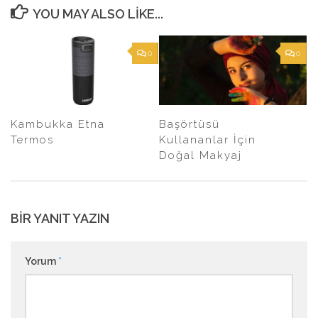
YOU MAY ALSO LIKE...
0
0
Kambukka Etna
Başörtüsü
Termos
Kullananlar İçin
Doğal Makyaj
BIR YANIT YAZIN
Yorum
*