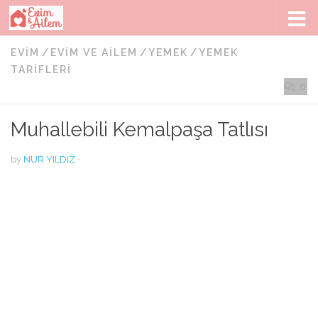
Skip to content
EVIM
/
EVIM VE AILEM
/
YEMEK
/
YEMEK
TARIFLERI
0
Muhallebili Kemalpaşa Tatlısı
by
NUR YILDIZ
·