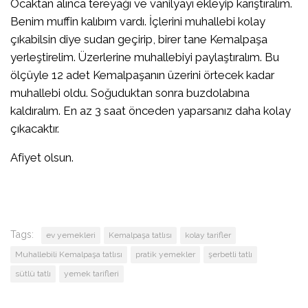
Ocaktan alınca tereyağı ve vanilyayı ekleyip karıştıralım.
Benim muffin kalıbım vardı. İçlerini muhallebi kolay
çıkabilsin diye sudan geçirip, birer tane Kemalpaşa
yerleştirelim. Üzerlerine muhallebiyi paylaştıralım. Bu
ölçüyle 12 adet Kemalpaşanın üzerini örtecek kadar
muhallebi oldu. Soğuduktan sonra buzdolabına
kaldıralım. En az 3 saat önceden yaparsanız daha kolay
çıkacaktır.
Afiyet olsun.
Tags:
ev yemekleri
Kemalpaşa tatlısı
kolay tarifler
Muhallebili Kemalpaşa tatlısı
pratik yemekler
şerbetli tatlı
sütlü tatlı
yemek tarifleri