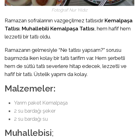
Fotoğraf: Nur Yıldız
Ramazan sofralarının vazgeçilmez tatlısıdır
Kemalpaşa
Tatlısı
.
Muhallebili Kemalpaşa Tatlısı
, hem hafif hem
lezzetli bir tatlı oldu.
Ramazanın gelmesiyle “Ne tatlısı yapsam?” sorusu
başımızda iken kolay bir tatlı tarifim var. Hem şerbetli
hem de sütlü tatlı severlere hitap edecek, lezzetli ve
hafif bir tatlı. Üstelik yapımı da kolay.
Malzemeler:
Yarım paket Kemalpaşa
2 su bardağı şeker
2 su bardağı su
Muhallebisi
;