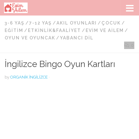
Skip to content
3-6 YAŞ
/
7-12 YAŞ
/
AKIL OYUNLARI
/
ÇOCUK
/
EĞITIM
/
ETKINLIK&FAALIYET
/
EVIM VE AILEM
/
OYUN VE OYUNCAK
/
YABANCI DIL
0
İngilizce Bingo Oyun Kartları
by
ORGANIK İNGILIZCE
·