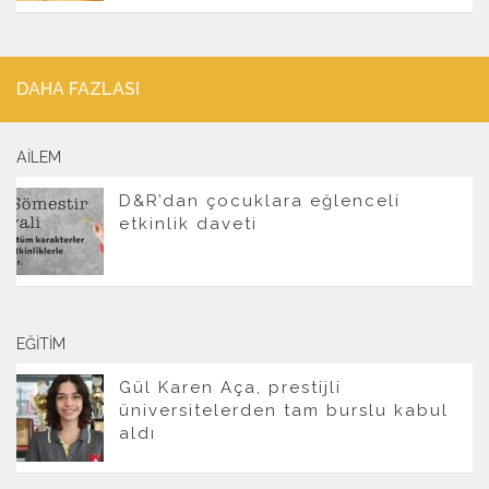
DAHA FAZLASI
AILEM
D&R’dan çocuklara eğlenceli
etkinlik daveti
EĞITIM
Gül Karen Aça, prestijli
üniversitelerden tam burslu kabul
aldı