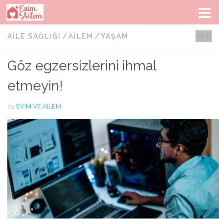
Skip to content
AILE SAĞLIĞI
/
AILEM
/
YAŞAM
0
Göz egzersizlerini ihmal
etmeyin!
by
EVIM VE AILEM
·