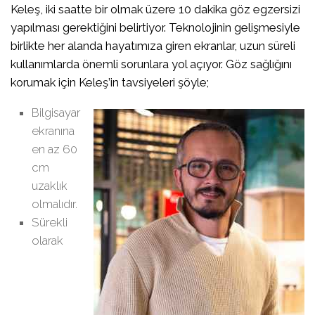
Keleş, iki saatte bir olmak üzere 10 dakika göz egzersizi
yapılması gerektiğini belirtiyor. Teknolojinin gelişmesiyle
birlikte her alanda hayatımıza giren ekranlar, uzun süreli
kullanımlarda önemli sorunlara yol açıyor. Göz sağlığını
korumak için Keleş’in tavsiyeleri şöyle;
Bilgisayar
ekranına
en az 60
cm
uzaklık
olmalıdır.
Sürekli
olarak