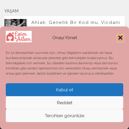
YAŞAM
Ahlak: Genetik Bir Kod mu, Vicdani
Bir Refleks mi?
Onayı Yönet
En iyi deneyimleri sunmak için, cihaz bilgilerini saklamak ve/veya
bunlara erişmek amacıyla çerezler gibi teknolojiler kullanıyoruz. Bu
teknolojilere izin vermek, bu sitedeki tarama davranışı veya benzersiz
kimlikler gibi verileri işlememize izin verecektir. Onay vermemek veya
onayı geri çekmek, belirli özellikleri ve işlevleri olumsuz etkileyebilir.
Kabul et
Evim ve Ailem © 2026. All Rights Reserved.
Powered by
- Designed with the
Hueman theme
Reddet
Tercihleri görüntüle