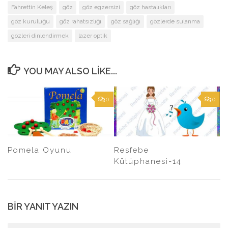
Fahrettin Keleş
göz
göz egzersizi
göz hastalıkları
göz kuruluğu
göz rahatsızlığı
göz sağlığı
gözlerde sulanma
gözleri dinlendirmek
lazer optik
YOU MAY ALSO LIKE...
0
0
Resfebe
Pomela Oyunu
Kütüphanesi-14
BIR YANIT YAZIN