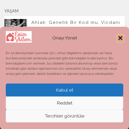
YAŞAM
Ahlak: Genetik Bir Kod mu, Vicdani
Bir Refleks mi?
Onayı Yönet
En iyi deneyimleri sunmak için, cihaz bilgilerini saklamak ve/veya
bunlara erişmek amacıyla çerezler gibi teknolojiler kullanıyoruz. Bu
teknolojilere izin vermek, bu sitedeki tarama davranışı veya benzersiz
kimlikler gibi verileri işlememize izin verecektir. Onay vermemek veya
onayı geri çekmek, belirli özellikleri ve işlevleri olumsuz etkileyebilir.
Kabul et
Evim ve Ailem © 2026. All Rights Reserved.
Powered by
- Designed with the
Hueman theme
Reddet
Tercihleri görüntüle