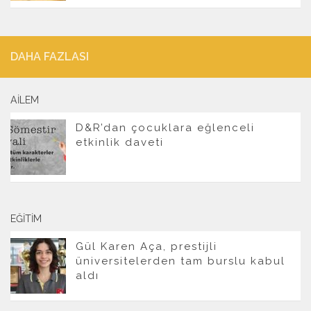
DAHA FAZLASI
AILEM
D&R’dan çocuklara eğlenceli
etkinlik daveti
EĞITIM
Gül Karen Aça, prestijli
üniversitelerden tam burslu kabul
aldı