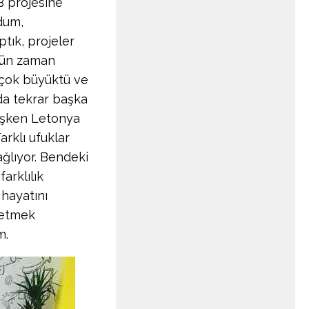
B projesine
dum,
ptık, projeler
üğün zaman
 çok büyüktü ve
da tekrar başka
mışken Letonya
rklı ufuklar
ağlıyor. Bendeki
arklılık
 hayatını
 etmek
m.