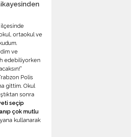
 hikayesinden
ilçesinde
kul, ortaokul ve
okudum.
rdim ve
cih edebiliyorken
acaksın!”
Trabzon Polis
a gittim. Okul
lıştıktan sonra
eti seçip
zanıp çok mutlu
 yana kullanarak