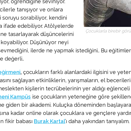
yor, öğrendiğine seviniyor.
cilerle tanışıyor ve onlara
i soruyu sorabiliyor, kendini
a ifade edebiliyor. Atölyelerde
Çocuklarla birebir görü
sne tasarlayarak düşüncelerini
 koyabiliyor. Düşünüyor neyi
sevmediğini, ilerde ne yapmak istediğini.. Bu eğitimle
ve değerli..
Değirmeni
,
çocukların farklı alanlardaki ilgisini ve yete
sını sağlayan etkinliklerin, yarışmaların, el becerileri
meslekten kişilerin tecrübelerinin yer aldığı eğlenceli
meni Kampüs
ise çocukların yeteneğine göre şekillen
ne giden bir akademi. Kuluçka döneminden başlayara
ına kadar online olarak çocuklara ve gençlere yardım
in fikir babası
Burak Kartal
’ı daha yakından tanıyalım.