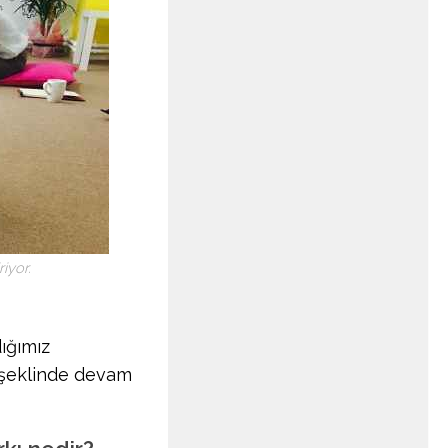
iyor.
dığımız
m şeklinde devam