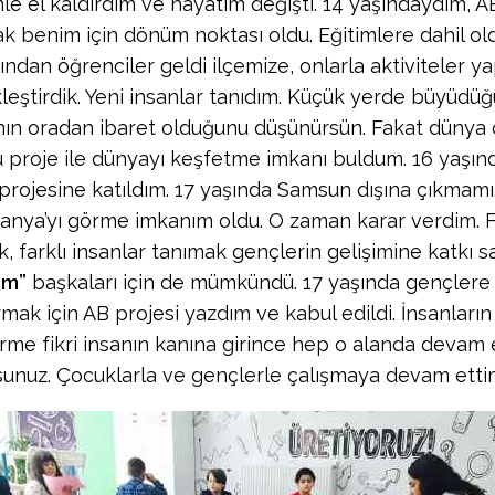
mle el kaldırdım ve hayatım değişti. 14 yaşındaydım, A
ak benim için dönüm noktası oldu. Eğitimlere dahil ol
ından öğrenciler geldi ilçemize, onlarla aktiviteler ya
leştirdik. Yeni insanlar tanıdım. Küçük yerde büyüd
ın oradan ibaret olduğunu düşünürsün. Fakat dünya
 proje ile dünyayı keşfetme imkanı buldum. 16 yaşın
 projesine katıldım. 17 yaşında Samsun dışına çıkma
vanya’yı görme imkanım oldu. O zaman karar verdim. Fa
, farklı insanlar tanımak gençlerin gelişimine katkı s
im”
başkaları için de mümkündü. 17 yaşında gençlere f
mak için AB projesi yazdım ve kabul edildi. İnsanların
irme fikri insanın kanına girince hep o alanda devam
rsunuz. Çocuklarla ve gençlerle çalışmaya devam etti