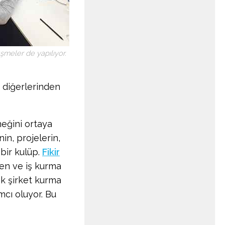
şmeler de yapılıyor.
r diğerlerinden
neğini ortaya
nin, projelerin,
 bir kulüp.
Fikir
en ve iş kurma
k şirket kurma
cı oluyor. Bu