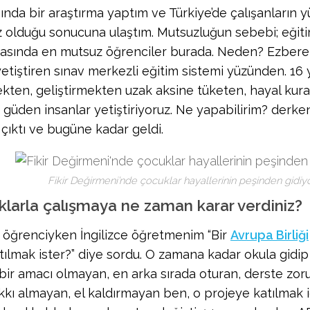
ında bir araştırma yaptım ve Türkiye’de çalışanların y
 olduğu sonucuna ulaştım. Mutsuzluğun sebebi; eğitim
rasında en mutsuz öğrenciler burada. Neden? Ezbere 
yetiştiren sınav merkezli eğitim sistemi yüzünden. 16 
kten, geliştirmekten uzak aksine tüketen, hayal ku
ı güden insanlar yetiştiriyoruz. Ne yapabilirim? derk
 çıktı ve bugüne kadar geldi.
Fikir Değirmeni’nde çocuklar hayallerinin peşinden gidiyo
larla çalışmaya ne zaman karar verdiniz?
 öğrenciyken İngilizce öğretmenim “Bir
Avrupa Birliği
tılmak ister?” diye sordu. O zamana kadar okula gid
bir amacı olmayan, en arka sırada oturan, derste zor
kkı almayan, el kaldırmayan ben, o projeye katılmak i