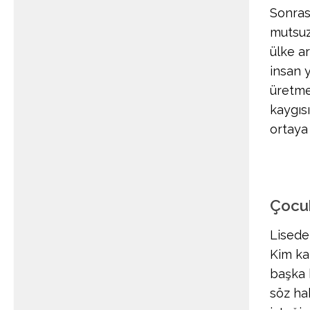
Sonras
mutsuz
ülke a
insan 
üretme
kaygıs
ortaya
Çocuk
Lisede
Kim ka
başka 
söz ha