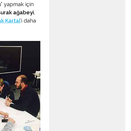
” yapmak için
urak ağabeyi
,
k Kartal
’ı daha