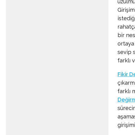
üzülmü
Girişim
istediğ
rahatç
bir ne
ortaya
sevip 
farklı 
Fikir 
çıkarma
farklı 
Değir
süreci
aşamas
girişim