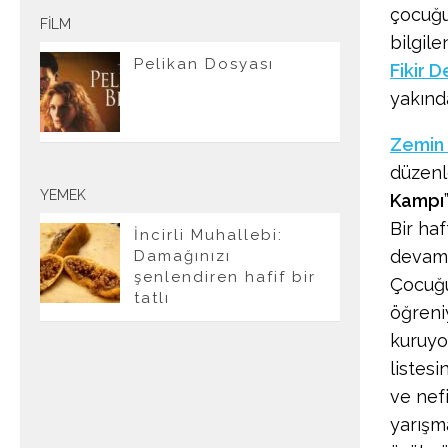
çocuğu
FILM
bilgil
Pelikan Dosyası
Fikir 
yakınd
Zemin 
düzen
YEMEK
Kampı
Bir haf
İncirli Muhallebi:
devam 
Damağınızı
şenlendiren hafif bir
Çocuğu
tatlı
öğreni
kuruyo
listes
ve nefi
yarışm