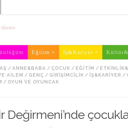
m Benim
ünlüğüm
Eğitim
İş&Kariyer
Kültür
YAŞ
/
ANNE&BABA
/
ÇOCUK
/
EĞITIM
/
ETKINLIK
VE AILEM
/
GENÇ
/
GIRIŞIMCILIK
/
İŞ&KARIYER
/
M
/
OYUN VE OYUNCAK
ir Değirmeni’nde çocukla