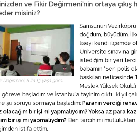
nizden ve Fikir Değirmeni’nin ortaya çıkış
der misiniz?
Samsun’un Vezirköprü 
doğdum, büyüdüm. İlko
liseyi kendi ilçemde 
Üniversite sınavına gi
istediğim bir yeri ter
babamın “Sen polis ol
baskıları neticesinde 
ir Değirmeni, 8 ila 13 yaşa göre.
Meslek Yüksek Okulu’n
 göreve başladım ve İstanbul’a tayinim çıktı. İki yıl ça
e şu soruyu sormaya başladım:
Paranın verdiği rehav
 olacağım bir işi mi yapmalıydım? Yoksa az para ka
ım bir işi mi yapmalıydım?
Ben tercihimi mutluluktan
imden istifa ettim.