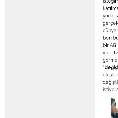
isteği
katılm
yurtdış
gerçek
dünyan
ben bu
bir AB
ve Lit
görmek
“değiş
oluştur
değişt
istiyo