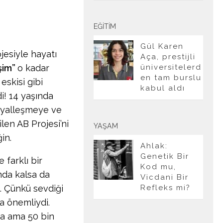
EĞITIM
Gül Karen
jesiyle hayatı
Aça, prestijli
şim”
o kadar
üniversitelerd
en tam burslu
eskisi gibi
kabul aldı
i! 14 yaşında
syalleşmeye ve
ilen AB Projesi’ni
YAŞAM
in.
Ahlak:
Genetik Bir
 farklı bir
Kod mu,
da kalsa da
Vicdani Bir
. Çünkü sevdiği
Refleks mi?
a önemliydi.
da ama 50 bin