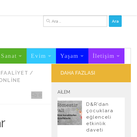
Arama:
&Sanat
Evim
Yaşam
İletişim
&FAALIYET
/
DAHA FAZLASI
ONLINE
AILEM
0
D&R’dan
çocuklara
eğlenceli
r
etkinlik
daveti