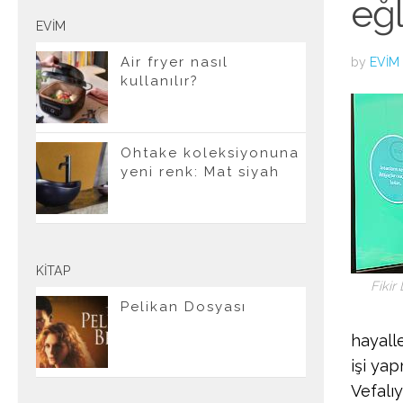
eğ
EVIM
Air fryer nasıl
by
EVIM
kullanılır?
Ohtake koleksiyonuna
yeni renk: Mat siyah
KITAP
Fikir
Pelikan Dosyası
hayall
işi ya
Vefalı