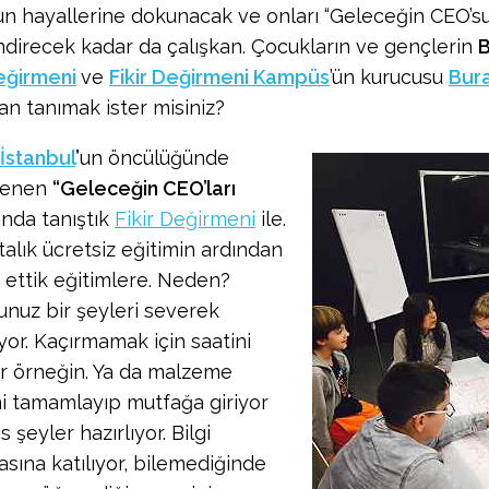
n hayallerine dokunacak ve onları “Geleceğin CEO’su
endirecek kadar da çalışkan. Çocukların ve gençlerin
B
Değirmeni
ve
Fikir Değirmeni Kampüs
’ün kurucusu
Bura
an tanımak ister misiniz?
İstanbul
’
un öncülüğünde
lenen
“Geleceğin CEO’ları
”nda tanıştık
Fikir Değirmeni
ile.
talık ücretsiz eğitimin ardından
ettik eğitimlere. Neden?
nuz bir şeyleri severek
yor. Kaçırmamak için saatini
r örneğin. Ya da malzeme
ini tamamlayıp mutfağa giriyor
s şeyler hazırlıyor. Bilgi
asına katılıyor, bilemediğinde