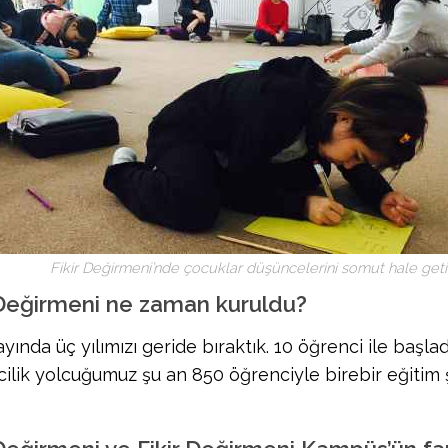
Fikir Değirmeni’nde çocuklar düşüncelerini somut hale getir
 Değirmeni ne zaman kuruldu?
ayında üç yılımızı geride bıraktık. 10 öğrenci ile başla
mcilik yolcuğumuz şu an 850 öğrenciyle birebir eğiti