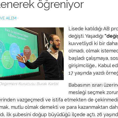
lenerek öğreniyor
 VE AILEM
·
Lisede katıldığı AB pro
değişti. Yaşadığı
“deği
kuvvetliydi ki bir daha 
olmadı, olmak istemed
başladı çalışmaya, so
girişimciliğe… Kabul ed
17 yaşında yazdı örneğ
 Değirmeni Kurucusu Burak Kartal
Babasının ısrarı üzerine
mesleği seçmek zorun
erinden vazgeçmedi ve istifa etmekten de çekinmedi
pmak, mutlu olmak demekti ve para kazanmaktan dah
ydı, ilk şubesini doğup büyüdüğü ilçede açtı. 26 yaşın