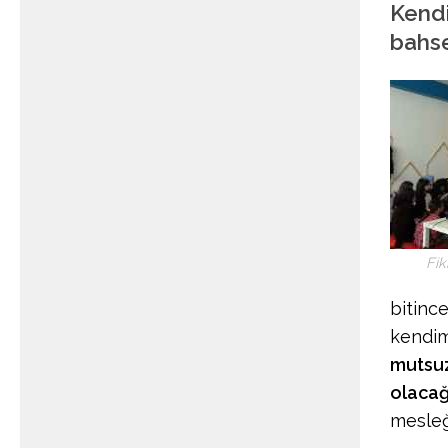
Kendi
bahse
Fik
bitince
kendim
mutsuz
olacağ
mesleğ