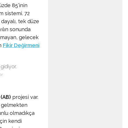
üzde 85’inin
 sistemi. 72
dayalı, tek düze
yılın sonunda
ramayan, gelecek
en
Fikir Değirmeni
r.
(AB)
projesi var.
ip gelmekten
unlu olmadıkça
çin kendi