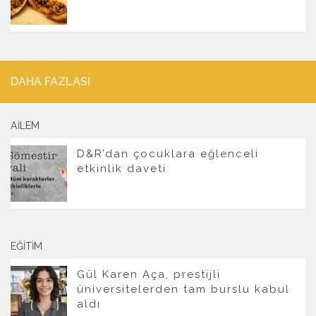
DAHA FAZLASI
AILEM
D&R’dan çocuklara eğlenceli
etkinlik daveti
EĞITIM
Gül Karen Aça, prestijli
üniversitelerden tam burslu kabul
aldı