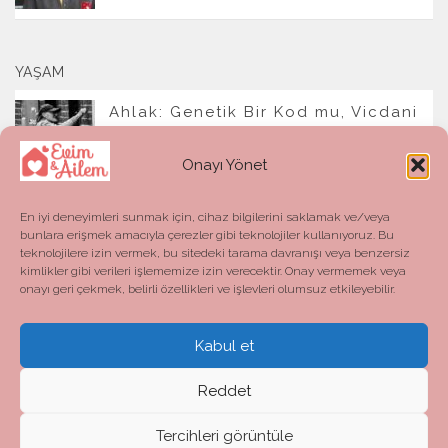
YAŞAM
Ahlak: Genetik Bir Kod mu, Vicdani
Bir Refleks mi?
Onayı Yönet
En iyi deneyimleri sunmak için, cihaz bilgilerini saklamak ve/veya
bunlara erişmek amacıyla çerezler gibi teknolojiler kullanıyoruz. Bu
teknolojilere izin vermek, bu sitedeki tarama davranışı veya benzersiz
kimlikler gibi verileri işlememize izin verecektir. Onay vermemek veya
onayı geri çekmek, belirli özellikleri ve işlevleri olumsuz etkileyebilir.
Kabul et
Evim ve Ailem © 2026. All Rights Reserved.
Powered by
- Designed with the
Hueman theme
Reddet
Tercihleri görüntüle