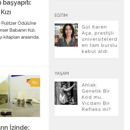
 başyapıtı:
Kızı
EĞITIM
 Pulitzer Ödülü’ne
Gül Karen
mser Babanın Kızı,
Aça, prestijli
ı kitapları arasında.
üniversitelerd
en tam burslu
kabul aldı
YAŞAM
1
Ahlak:
Genetik Bir
Kod mu,
Vicdani Bir
Refleks mi?
ın İzinde;