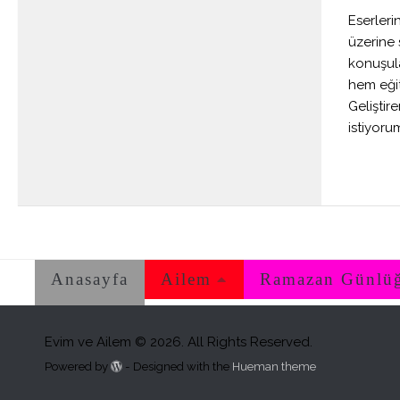
Eserlerin
üzerine 
konuşul
hem eğit
Gelişti
istiyoru
Anasayfa
Ailem
Ramazan Günlü
Evim ve Ailem © 2026. All Rights Reserved.
Powered by
- Designed with the
Hueman theme