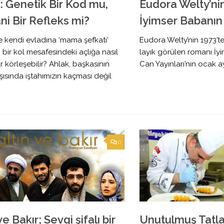
: Genetik Bir Kod mu,
Eudora Welty’nin
ni Bir Refleks mi?
İyimser Babanın 
ne kendi evladına ‘mama şefkati’
Eudora Welty’nin 1973’te
, bir kol mesafesindeki açlığa nasıl
layık görülen romanı İyi
 körleşebilir? Ahlak, başkasının
Can Yayınları’nın ocak ay
rşısında iştahımızın kaçması değil
0
ve Bakır; Sevgi şifalı bir
Unutulmuş Tatlar