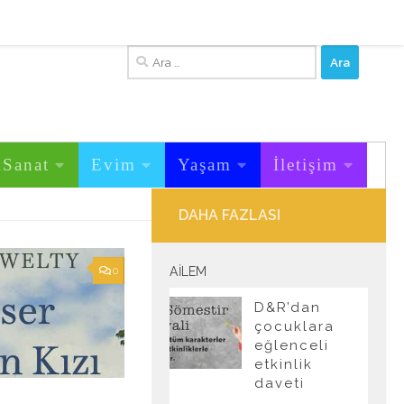
Arama:
&Sanat
Evim
Yaşam
İletişim
DAHA FAZLASI
0
AILEM
D&R’dan
çocuklara
eğlenceli
etkinlik
daveti