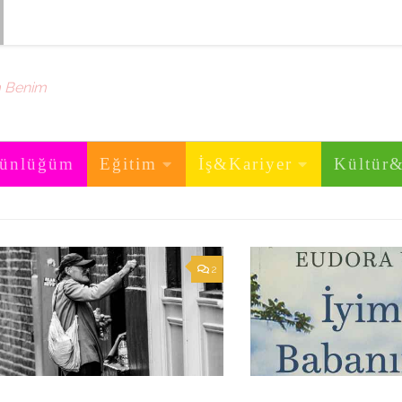
m Benim
ünlüğüm
Eğitim
İş&Kariyer
Kültür
2