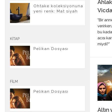
Ahlak
Ohtake koleksiyonuna
Vicda
yeni renk: Mat siyah
​”Bir an
verirken
bu kadar
acısı ka
KITAP
miydi?”
Pelikan Dosyası
FILM
Pelikan Dosyası
Altın 