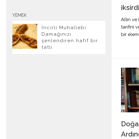
iksirdi
YEMEK
Altın ve 
tarifini 
İncirli Muhallebi:
Damağınızı
bir elem
şenlendiren hafif bir
tatlı
Doğan
Ardı