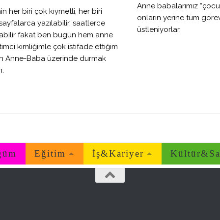
Anne babalarımız “çocukla
in her biri çok kıymetli, her biri
onların yerine tüm göre
sayfalarca yazılabilir, saatlerce
üstleniyorlar.
abilir fakat ben bugün hem anne
imci kimliğimle çok istifade ettiğim
ren Anne-Baba üzerinde durmak
m.
ğüm
Eğitim
İş&Kariyer
Kültür&Sa