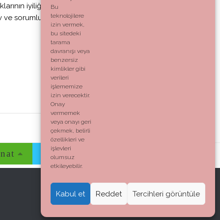
rının iyiliği için”
Bu
teknolojilere
v ve sorumlulukları
izin vermek,
bu sitedeki
tarama
davranışı veya
benzersiz
kimlikler gibi
verileri
işlememize
izin verecektir.
Onay
vermemek
veya onayı geri
çekmek, belirli
özellikleri ve
işlevleri
nat
Evim
Yaşam
İletişim
olumsuz
etkileyebilir.
Kabul et
Reddet
Tercihleri görüntüle