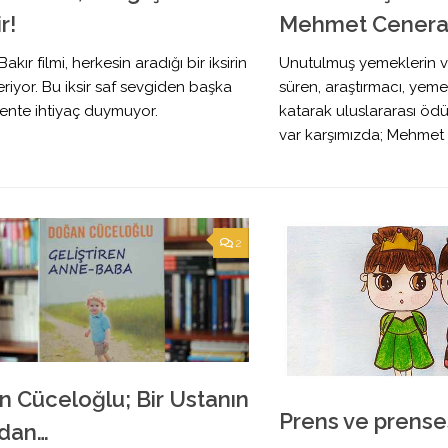
r!
Mehmet Cener
Bakır filmi, herkesin aradığı bir iksirin
Unutulmuş yemeklerin ve 
veriyor. Bu iksir saf sevgiden başka
süren, araştırmacı, ye
ente ihtiyaç duymuyor.
katarak uluslararası ödü
var karşımızda; Mehmet
2
 Cüceloğlu; Bir Ustanın
Prens ve prense
ndan…