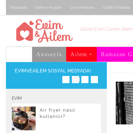
Hakkımızda
Şartlar ve Koşullar
Çerez Politikamız
Gizlilik Politikamız
Skip to content
Güzel Evim Canım Aile
Anasayfa
Ailem
Ramazan G
EVIMVEAILEM SOSYAL MEDYADA!
EVIM
Air fryer nasıl
kullanılır?