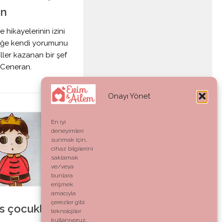
an
hikayelerinin izini
meğe kendi yorumunu
ller kazanan bir şef
 Ceneran.
Onayı Yönet
4
En iyi
deneyimleri
sunmak için,
cihaz bilgilerini
saklamak
ve/veya
bunlara
erişmek
amacıyla
çerezler gibi
s çocuklar
teknolojiler
kullanıyoruz.