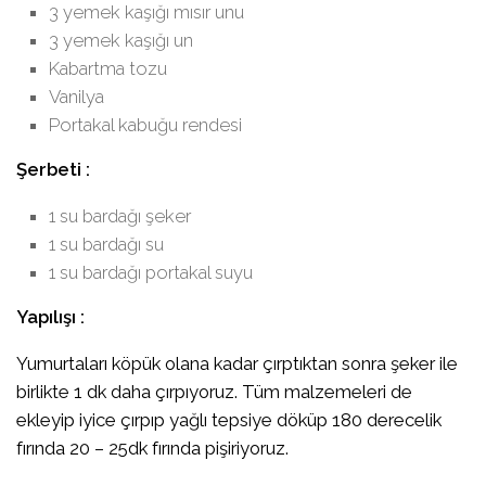
3 yemek kaşığı mısır unu
3 yemek kaşığı un
Kabartma tozu
Vanilya
Portakal kabuğu rendesi
Şerbeti :
1 su bardağı şeker
1 su bardağı su
1 su bardağı portakal suyu
Yapılışı :
Yumurtaları köpük olana kadar çırptıktan sonra şeker ile
birlikte 1 dk daha çırpıyoruz. Tüm malzemeleri de
ekleyip iyice çırpıp yağlı tepsiye döküp 180 derecelik
fırında 20 – 25dk fırında pişiriyoruz.