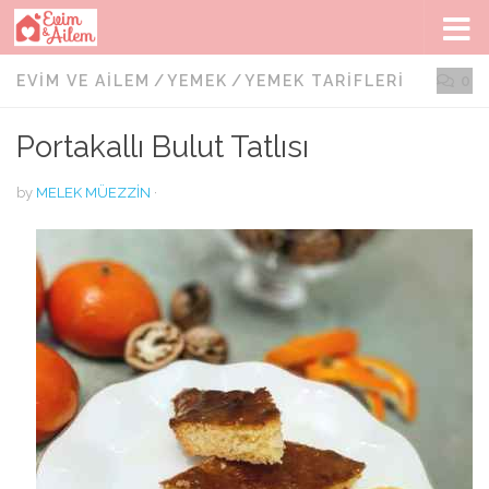
Skip to content
EVIM VE AILEM
/
YEMEK
/
YEMEK TARIFLERI
0
Portakallı Bulut Tatlısı
by
MELEK MÜEZZIN
·