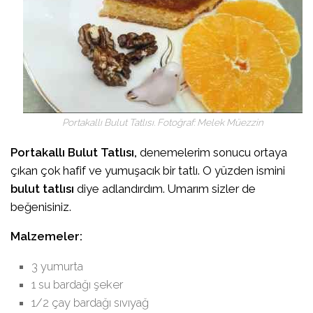
Portakallı Bulut Tatlısı. Fotoğraf: Melek Müezzin
Portakallı Bulut Tatlısı,
denemelerim sonucu ortaya
çıkan çok hafif ve yumuşacık bir tatlı. O yüzden ismini
bulut tatlısı
diye adlandırdım. Umarım sizler de
beğenisiniz.
Malzemeler:
3 yumurta
1 su bardağı şeker
1/2 çay bardağı sıvıyağ