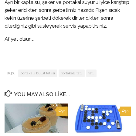
Ayrı bir kapta su, şeker ve portakal suyunu iyice karıştırıp
şeker eridikten sonra şerbetimiz hazırdır. Pişen sıcak
kekin üzerine şerbeti dökerek dinlendikten sonra
dilediğiniz gibi süsleyerek servis yapabilirsiniz.
Afiyet olsun…
Tags:
portakallı bulut tatlısı
portakallı tatlı
tatlı
YOU MAY ALSO LIKE...
0
0