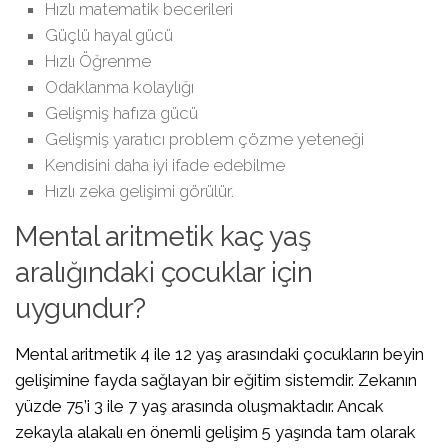
Hızlı matematik becerileri
Güçlü hayal gücü
Hızlı Öğrenme
Odaklanma kolaylığı
Gelişmiş hafıza gücü
Gelişmiş yaratıcı problem çözme yeteneği
Kendisini daha iyi ifade edebilme
Hızlı zeka gelişimi görülür.
Mental aritmetik kaç yaş
aralığındaki çocuklar için
uygundur?
Mental aritmetik 4 ile 12 yaş arasındaki çocukların beyin
gelişimine fayda sağlayan bir eğitim sistemdir. Zekanın
yüzde 75’i 3 ile 7 yaş arasında oluşmaktadır. Ancak
zekayla alakalı en önemli gelişim 5 yaşında tam olarak