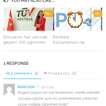
YOU MAY ALSO LIKE...
0
1
Dünyanın her yerinde
Resfebe
geçerli ISO eğitimleri
Kütüphanesi-19
1 RESPONSE
Comments
1
Pingbacks
0
Betül Çiner
, 11:57 pm
Değerli bilginiz icin cok tesekkürler…mental aritmetik
çocugun ilgisine gore mi yonlendirilmeli yoksa her
cocuk mutlaka öğrenmeli midir?