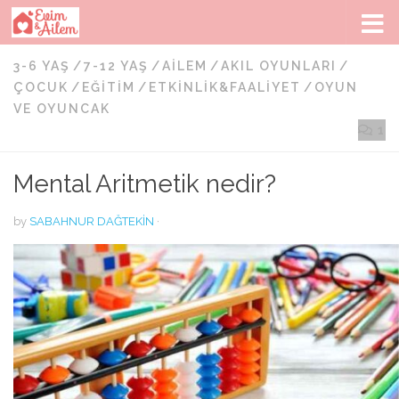
Skip to content
3-6 YAŞ
/
7-12 YAŞ
/
AILEM
/
AKIL OYUNLARI
/
ÇOCUK
/
EĞITIM
/
ETKINLIK&FAALIYET
/
OYUN
VE OYUNCAK
1
Mental Aritmetik nedir?
by
SABAHNUR DAĞTEKIN
·