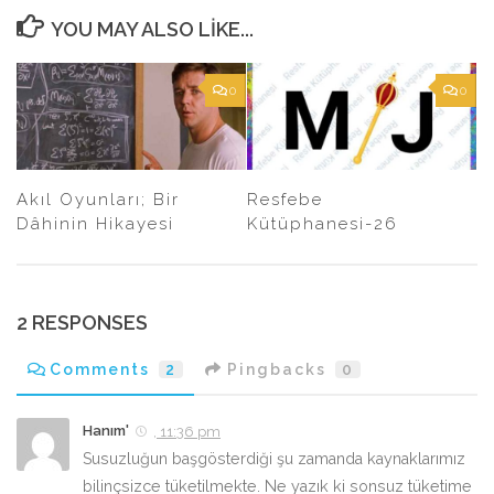
YOU MAY ALSO LIKE...
0
0
Akıl Oyunları; Bir
Resfebe
Dâhinin Hikayesi
Kütüphanesi-26
2 RESPONSES
Comments
2
Pingbacks
0
Hanım'
, 11:36 pm
Susuzluğun başgösterdiği şu zamanda kaynaklarımız
bilinçsizce tüketilmekte. Ne yazık ki sonsuz tüketime