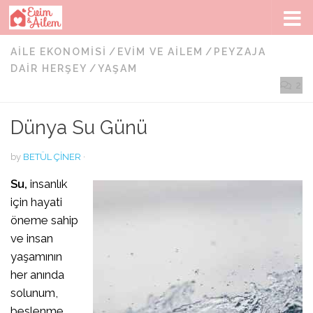
Skip to content
AILE EKONOMISI
/
EVIM VE AILEM
/
PEYZAJA
DAIR HERŞEY
/
YAŞAM
2
Dünya Su Günü
by
BETÜL ÇINER
·
Su,
insanlık
için hayati
öneme sahip
ve insan
yaşamının
her anında
solunum,
beslenme,