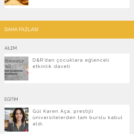
DAHA FAZLASI
AILEM
D&R’dan çocuklara eğlenceli
etkinlik daveti
EĞITIM
Gül Karen Aça, prestijli
üniversitelerden tam burslu kabul
aldı