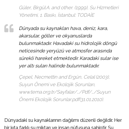
Güler, Birgül A. and other. (1999), Su Hizmetleri
Yönetimi, 1. Baskı, İstanbul: TODAİE
Dünyada su kaynakları hava, deniz, kara,
akarsular, göller ve okyanuslarda
bulunmaktadır. Havadaki su hidrolojik döngü
neticesinde yeryüzü ve atmosfer arasında
sürekli hareket etmektedir. Karadaki sular ise
yer altı suları halinde bulunmaktadır.
Çepel, Necmettin and Ergün, Celal (2003),
Suyun Önemi ve Ekolojik Sorunları,
www.tema.org.tr/Sayfalar/…/Pdf/…/Suyun
Önemi Ekolojik Sorunlar.pdf(31.01.2010).
Dünyadaki su kaynaklarının dağılımı düzenli değildir. Her
bir kıta farklı su miktarı ve insan nüfusuna sahiptir. Su