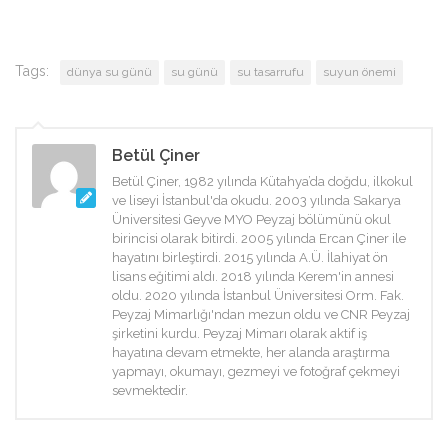
Tags:
dünya su günü
su günü
su tasarrufu
suyun önemi
Betül Çiner
Betül Çiner, 1982 yılında Kütahya’da doğdu, ilkokul
ve liseyi İstanbul'da okudu. 2003 yılında Sakarya
Üniversitesi Geyve MYO Peyzaj bölümünü okul
birincisi olarak bitirdi. 2005 yılında Ercan Çiner ile
hayatını birleştirdi. 2015 yılında A.Ü. İlahiyat ön
lisans eğitimi aldı. 2018 yılında Kerem'in annesi
oldu. 2020 yılında İstanbul Üniversitesi Orm. Fak.
Peyzaj Mimarlığı'ndan mezun oldu ve CNR Peyzaj
şirketini kurdu. Peyzaj Mimarı olarak aktif iş
hayatına devam etmekte, her alanda araştırma
yapmayı, okumayı, gezmeyi ve fotoğraf çekmeyi
sevmektedir.