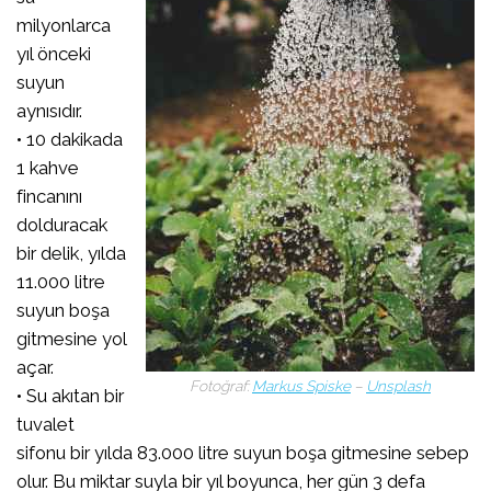
milyonlarca
yıl önceki
suyun
aynısıdır.
• 10 dakikada
1 kahve
fincanını
dolduracak
bir delik, yılda
11.000 litre
suyun boşa
gitmesine yol
açar.
Fotoğraf:
Markus Spiske
–
Unsplash
• Su akıtan bir
tuvalet
sifonu bir yılda 83.000 litre suyun boşa gitmesine sebep
olur. Bu miktar suyla bir yıl boyunca, her gün 3 defa