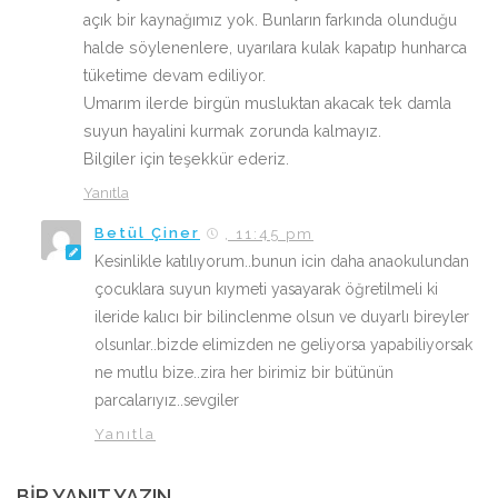
açık bir kaynağımız yok. Bunların farkında olunduğu
halde söylenenlere, uyarılara kulak kapatıp hunharca
tüketime devam ediliyor.
Umarım ilerde birgün musluktan akacak tek damla
suyun hayalini kurmak zorunda kalmayız.
Bilgiler için teşekkür ederiz.
Yanıtla
Betül Çiner
, 11:45 pm
Kesinlikle katılıyorum..bunun icin daha anaokulundan
çocuklara suyun kıymeti yasayarak öğretilmeli ki
ileride kalıcı bir bilinclenme olsun ve duyarlı bireyler
olsunlar..bizde elimizden ne geliyorsa yapabiliyorsak
ne mutlu bize..zira her birimiz bir bütünün
parcalarıyız..sevgiler
Yanıtla
BIR YANIT YAZIN