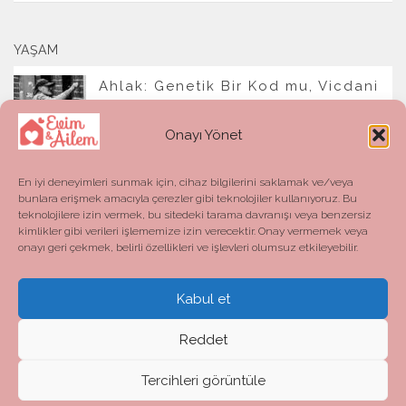
YAŞAM
Ahlak: Genetik Bir Kod mu, Vicdani
Bir Refleks mi?
Onayı Yönet
En iyi deneyimleri sunmak için, cihaz bilgilerini saklamak ve/veya
bunlara erişmek amacıyla çerezler gibi teknolojiler kullanıyoruz. Bu
teknolojilere izin vermek, bu sitedeki tarama davranışı veya benzersiz
kimlikler gibi verileri işlememize izin verecektir. Onay vermemek veya
onayı geri çekmek, belirli özellikleri ve işlevleri olumsuz etkileyebilir.
Kabul et
Evim ve Ailem © 2026. All Rights Reserved.
Powered by
- Designed with the
Hueman theme
Reddet
Tercihleri görüntüle