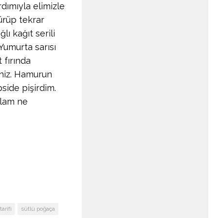
dımıyla elimizle
ürüp tekrar
ı kağıt serili
 Yumurta sarısı
 fırında
iniz. Hamurun
side pişirdim.
alam ne
arifi
sütlü poğaça