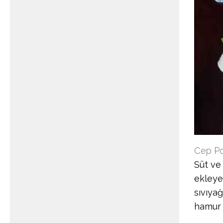
Cep Po
Süt ve 
ekleye
sıvıya
hamur 