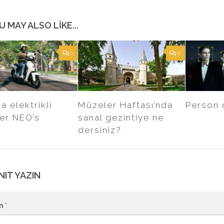
U MAY ALSO LIKE...
0
0
 elektrikli
Müzeler Haftası’nda
Person 
er NEO’s
sanal gezintiye ne
dersiniz?
NIT YAZIN
m
*