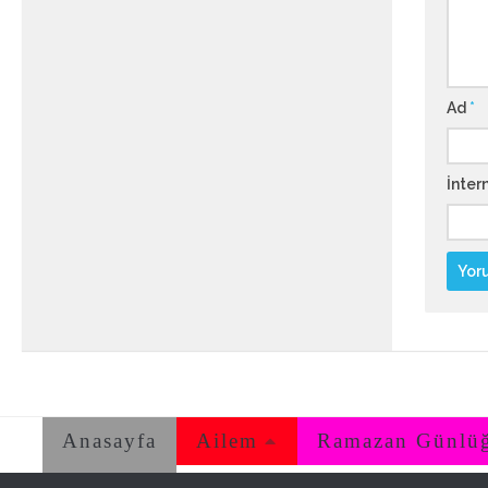
Ad
*
İntern
Anasayfa
Ailem
Ramazan Günlü