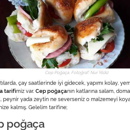
Cep Poğaça. Fotoğraf: Nur Yıldız
ılarda, çay saatlerinde iyi gidecek, yapımı kolay, yem
 tarifi
miz var.
Cep poğaça
nın katlarına salam, domat
k, peynir yada zeytin ne severseniz o malzemeyi koyabi
nize kalmış. Gelelim tarifine;
p poğaça