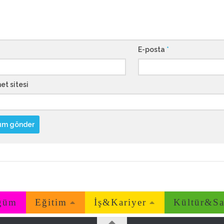
E-posta
*
et sitesi
ğüm
Eğitim
İş&Kariyer
Kültür&Sa