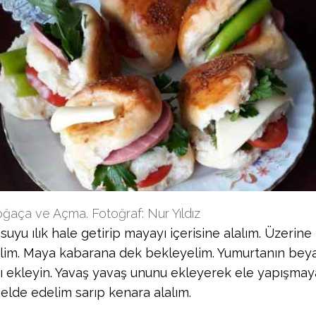
ğaça ve Açma. Fotoğraf: Nur Yıldız
suyu ılık hale getirip mayayı içerisine alalım. Üzerine
lim. Maya kabarana dek bekleyelim. Yumurtanın beyaz
ğı ekleyin. Yavaş yavaş ununu ekleyerek ele yapışma
elde edelim sarıp kenara alalım.