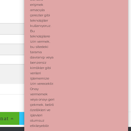
erişmek
amacıyla
çerezler gibi
teknolojiler
kullanıyoruz.
Bu
teknolojilere
izin vermek,
bu sitedeki
tarama
davranışı veya
benzersiz
kimlikler gibi
verileri
işlememize
izin verecektir.
Onay
vermemek
veya onayı geri
çekmek, belirli
özellikleri ve
işlevleri
nat
Evim
Yaşam
İletişim
olumsuz
etkileyebilir.