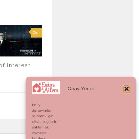
0
of Interest
Onayı Yönet
En iyi
deneyimleri
sunmak için,
cihaz bilgilerini
saklamak
ve/veya
bunlara