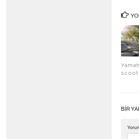
YO
Yamaha
scoot
BIR YA
Yoru