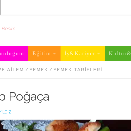
m Benim
ünlüğüm
Eğitim
İş&Kariyer
Kültür
VE AILEM
/
YEMEK
/
YEMEK TARIFLERI
p Poğaça
YILDIZ
·