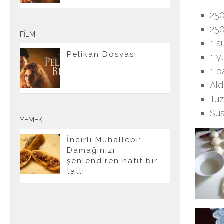
250
250
FILM
1 s
Pelikan Dosyası
1 y
1 p
Ald
Tuz
Su
YEMEK
İncirli Muhallebi:
Damağınızı
şenlendiren hafif bir
tatlı