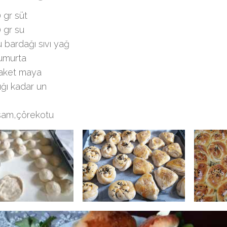
 gr süt
 gr su
u bardağı sıvı yağ
umurta
aket maya
ığı kadar un
sam,çörekotu