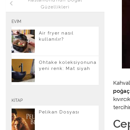
Kastamonu’nun Doğal
Güzellikleri
EVIM
Air fryer nasıl
kullanılır?
Ohtake koleksiyonuna
yeni renk: Mat siyah
Kahvalt
poğaça
kıvırcı
KITAP
tercihi
Pelikan Dosyası
Ce