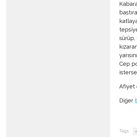
Kabara
bastır
katlaya
tepsiye
sürüp, 
kızara
yarısın
Cep po
isterse
Afiyet 
Diğer
Tags: