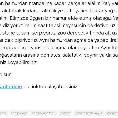
n hamurdan mandalina kadar parçalar alalım. Yağ yar
arak tabak kadar açalım ikiye katlayalım. Tekrar yağ s
lım. Elimizde üçgen bir hamur elde etmiş olacağız. Yağl
 diziyoruz. Yarım saat tepsi mayası için bekletiyoruz.
üstüne susam serpiyoruz. 200 derecelik fırında alt üst
na dek pişiriyoruz. Aynı hamurdan açma da yapabilirs
ı cep poğaça, yarısını da açma olarak yaptım. Aynı tep
ğaçaların arasına domates, salatalık, peynir ya da s
niz koyabilirsiniz.
olsun.
tariflerime
bu linkten ulaşabilirsiniz.
açma
cep poğaça
cep poğaça tarifi
poğaça
poğaça nasıl yapılır
poğaça t