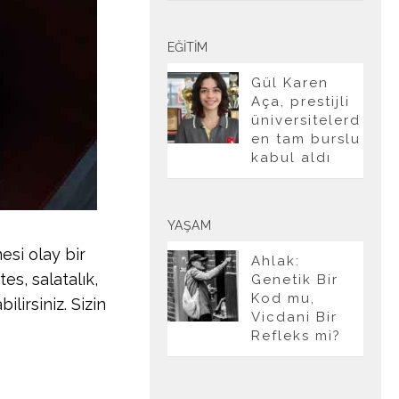
EĞITIM
Gül Karen
Aça, prestijli
üniversitelerd
en tam burslu
kabul aldı
YAŞAM
esi olay bir
Ahlak:
es, salatalık,
Genetik Bir
Kod mu,
lirsiniz. Sizin
Vicdani Bir
Refleks mi?