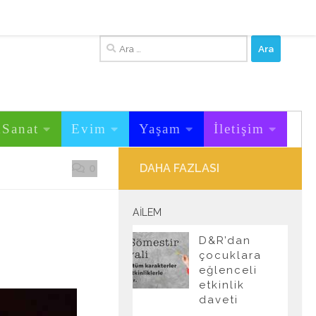
Arama:
&Sanat
Evim
Yaşam
İletişim
0
DAHA FAZLASI
AILEM
D&R’dan
çocuklara
eğlenceli
etkinlik
daveti