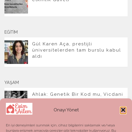
EĞITIM
Gül Karen Aça, prestijli
üniversitelerden tam burslu kabul
aldı
YAŞAM
Ahlak: Genetik Bir Kod mu, Vicdani
Bir Refleks mi?
Onayı Yönet
En iyi deneyimleri sunmak için, cihaz bilgilerini saklamak ve/veya
bunlara erişmek amacıyla çerezler gibi teknolojiler kullanıyoruz. Bu