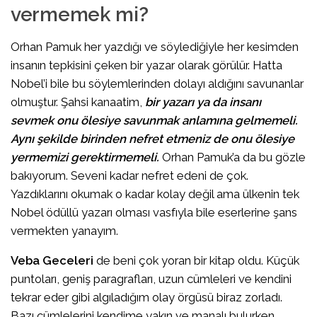
vermemek mi?
Orhan Pamuk her yazdığı ve söylediğiyle her kesimden
insanın tepkisini çeken bir yazar olarak görülür. Hatta
Nobel’i bile bu söylemlerinden dolayı aldığını savunanlar
olmuştur. Şahsi kanaatim,
bir yazarı ya da insanı
sevmek onu ölesiye savunmak anlamına gelmemeli.
Aynı şekilde birinden nefret etmeniz de onu ölesiye
yerme
m
izi gerektirmemeli.
Orhan Pamuk’a da bu gözle
bakıyorum. Seveni kadar nefret edeni de çok.
Yazdıklarını okumak o kadar kolay değil ama ülkenin tek
Nobel ödüllü yazarı olması vasfıyla bile eserlerine şans
vermekten yanayım.
Veba Geceleri
de beni çok yoran bir kitap oldu. Küçük
puntoları, geniş paragrafları, uzun cümleleri ve kendini
tekrar eder gibi algıladığım olay örgüsü biraz zorladı.
Bazı cümlelerini kendime yakın ve manalı bulurken