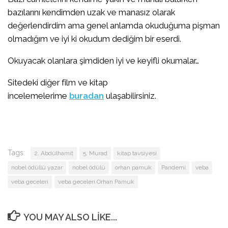
bazılarını kendimden uzak ve manasız olarak
değerlendirdim ama genel anlamda okuduğuma pişman
olmadığım ve iyi ki okudum dediğim bir eserdi.
Okuyacak olanlara şimdiden iyi ve keyifli okumalar…
Sitedeki diğer film ve kitap
incelemelerime
buradan
ulaşabilirsiniz.
Tags:
2. Abdülhamit
5. Murad
kitap tavsiyesi
nobel ödüllü yazar
nobel ödülü
orhan pamuk
Pandemi
veba
veba geceleri
veba geceleri Orhan Pamuk
YOU MAY ALSO LIKE...