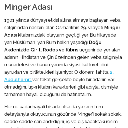
Minger Adası
1901 yılında dünyayı etkisi altına almaya başlayan veba
salgınından nasibini alan Osmanlı’nın 29. vilayeti
Minger
Adası
kitabımızdaki olayların geçtiği yer. Bu hikayede
yarı Müslüman, yarı Rum halkın yaşadığı
Doğu
Akdeniz’de Girit, Rodos ve Kıbrıs
üçgeninde yer alan
adanın Hindistan ve Çin üzerinden gelen veba salgınıyla
mücadelesi ve bunun yanında siyasi, kültürel, dini
ayrılıkları ve birliktelikleri işleniyor. O dönem tahtta
2.
Abdülhamit
var fakat gerçekte böyle bir adanın var
olmadığını, tıpkı kitabın karakterleri gibi adıyla, cismiyle
tamamen hayali olduğunu da hatırlatalım.
Her ne kadar hayali bir ada olsa da yazarın tüm
detaylarıyla okuyucunun gözünde Minger’i sokak sokak,
cadde cadde canlandırdığını, iç ve dış kapaktaki resim