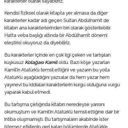
karakterler olarak sayabiliriz.
Kendisi fiziksel olarak kitapta yer almasa da diğer
karakterler kadar adı geçen Sultan Abdülhamit de
kitabın ana karakterlerinden biri olarak gösterilebilir.
Hatta veba başlığı altında bir Abdülhamit dönemi
eleştirisi okuyoruz da diyebiliriz.
Bu karakterler içinde en çok ilgi çeken ve tartışılan
kuşkusuz
Kolağası Kamil
oldu. Bazı köşe yazarları
Kamil’in Atatürk’ü temsil ettiğini ve yazarın bu yolla
Atatürk’ü aşağıladığını yazsalar da hem yazar hem
yayınevi bu iddiaları karakterlerin kurgu olduğuna vurgu
yaparak kabul etmedi.
Bu tartışma çıktığında kitabın neredeyse yarısını
okumuştum ve Kamil’in Atatürk’ü temsil ettiğine dair bir
intiba oluşmamıştı. Bu tartışmaların akabinde ister
istemez etkilenip geri kalan bölümlerde Atatürk’e