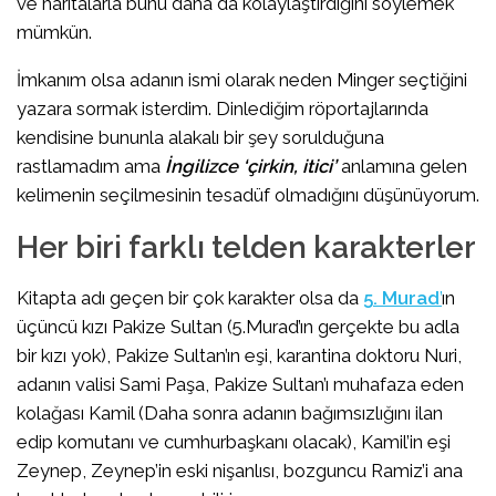
ve haritalarla bunu daha da kolaylaştırdığını söylemek
mümkün.
İmkanım olsa adanın ismi olarak neden Minger seçtiğini
yazara sormak isterdim. Dinlediğim röportajlarında
kendisine bununla alakalı bir şey sorulduğuna
rastlamadım ama
İngilizce ‘çirkin, itici’
anlamına gelen
kelimenin seçilmesinin tesadüf olmadığını düşünüyorum.
Her biri farklı telden karakterler
Kitapta adı geçen bir çok karakter olsa da
5. Murad
’
ın
üçüncü kızı Pakize Sultan (5.Murad’ın gerçekte bu adla
bir kızı yok), Pakize Sultan’ın eşi, karantina doktoru Nuri,
adanın valisi Sami Paşa, Pakize Sultan’ı muhafaza eden
kolağası Kamil (Daha sonra adanın bağımsızlığını ilan
edip komutanı ve cumhurbaşkanı olacak), Kamil’in eşi
Zeynep, Zeynep’in eski nişanlısı, bozguncu Ramiz’i ana