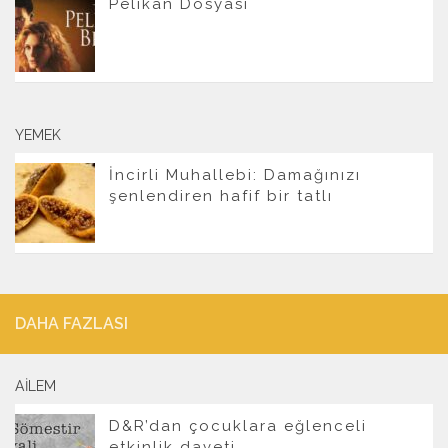
Pelikan Dosyası
YEMEK
İncirli Muhallebi: Damağınızı
şenlendiren hafif bir tatlı
DAHA FAZLASI
AILEM
D&R’dan çocuklara eğlenceli
etkinlik daveti