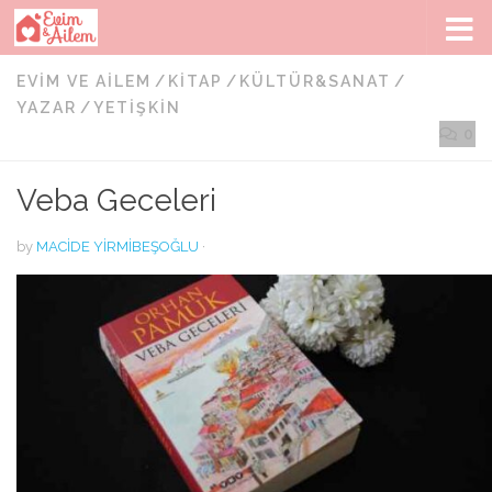
Skip to content
EVIM VE AILEM
/
KITAP
/
KÜLTÜR&SANAT
/
YAZAR
/
YETIŞKIN
0
Veba Geceleri
by
MACIDE YIRMIBEŞOĞLU
·