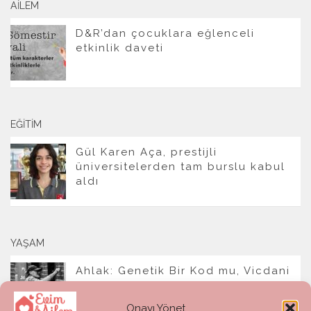
AILEM
D&R’dan çocuklara eğlenceli
etkinlik daveti
EĞITIM
Gül Karen Aça, prestijli
üniversitelerden tam burslu kabul
aldı
YAŞAM
Ahlak: Genetik Bir Kod mu, Vicdani
Bir Refleks mi?
Onayı Yönet