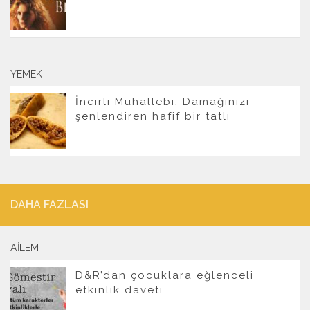
YEMEK
İncirli Muhallebi: Damağınızı
şenlendiren hafif bir tatlı
DAHA FAZLASI
AILEM
D&R’dan çocuklara eğlenceli
etkinlik daveti