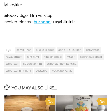
İyi seyirler…
Sitedeki diğer film ve kitap
incelemelerime
buradan
ulaşabilirsiniz.
Tags:
aamir khan
aile içi şiddet
anne kız ilişkileri
bollywood
hayal etmek
hint filmi
hint sineması
müzik
secret superstar
süperstar
süperstar film
süperstar film konusu
süperstar hint filmi
youtube
youtube kanalı
YOU MAY ALSO LIKE...
0
0