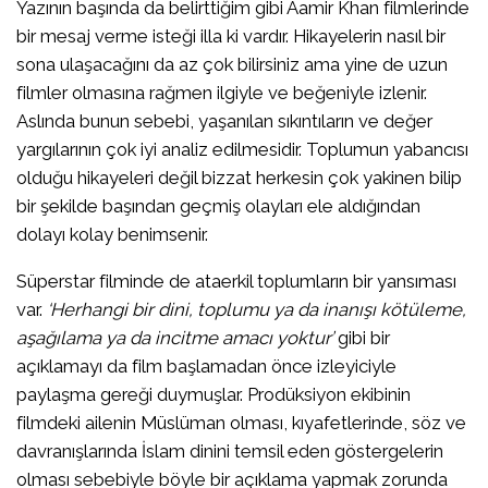
Yazının başında da belirttiğim gibi Aamir Khan filmlerinde
bir mesaj verme isteği illa ki vardır. Hikayelerin nasıl bir
sona ulaşacağını da az çok bilirsiniz ama yine de uzun
filmler olmasına rağmen ilgiyle ve beğeniyle izlenir.
Aslında bunun sebebi, yaşanılan sıkıntıların ve değer
yargılarının çok iyi analiz edilmesidir. Toplumun yabancısı
olduğu hikayeleri değil bizzat herkesin çok yakinen bilip
bir şekilde başından geçmiş olayları ele aldığından
dolayı kolay benimsenir.
Süperstar filminde de ataerkil toplumların bir yansıması
var.
‘Herhangi bir dini, toplumu ya da inanışı kötüleme,
aşağılama ya da incitme amacı yoktur’
gibi bir
açıklamayı da film başlamadan önce izleyiciyle
paylaşma gereği duymuşlar. Prodüksiyon ekibinin
filmdeki ailenin Müslüman olması, kıyafetlerinde, söz ve
davranışlarında İslam dinini temsil eden göstergelerin
olması sebebiyle böyle bir açıklama yapmak zorunda