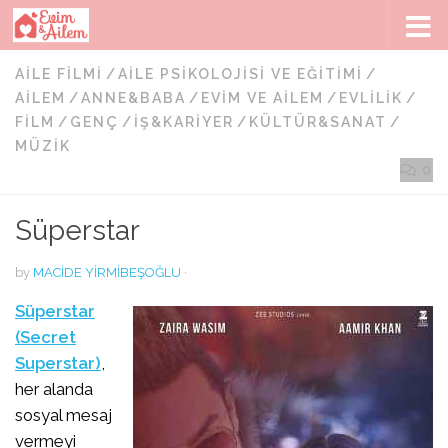
Skip to content
AILE FILMI
/
AILE PSIKOLOJISI VE EĞITIMI
/
AILEM
/
ANNE&BABA
/
EVIM VE AILEM
/
EVLILIK
/
FILM
/
GENÇ
/
İŞ&KARIYER
/
KÜLTÜR&SANAT
/
MÜZIK
0
Süperstar
by
MACIDE YIRMIBEŞOĞLU
·
Süperstar
(Secret
Superstar)
,
her alanda
sosyal mesaj
vermeyi