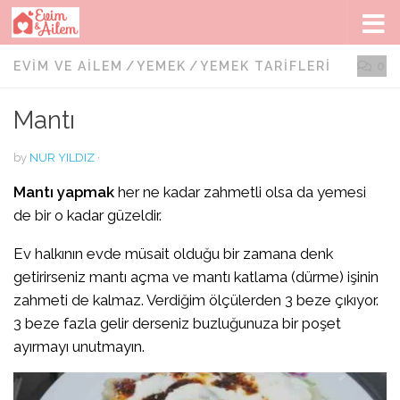
Skip to content
EVIM VE AILEM
/
YEMEK
/
YEMEK TARIFLERI
0
Mantı
by
NUR YILDIZ
·
Mantı yapmak
her ne kadar zahmetli olsa da yemesi
de bir o kadar güzeldir.
Ev halkının evde müsait olduğu bir zamana denk
getirirseniz mantı açma ve mantı katlama (dürme) işinin
zahmeti de kalmaz. Verdiğim ölçülerden 3 beze çıkıyor.
3 beze fazla gelir derseniz buzluğunuza bir poşet
ayırmayı unutmayın.