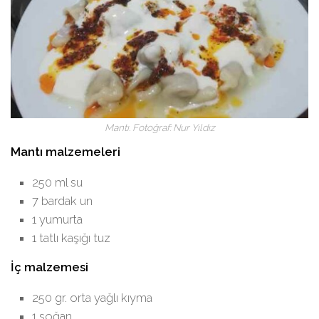
Mantı. Fotoğraf: Nur Yıldız
Mantı malzemeleri
250 ml su
7 bardak un
1 yumurta
1 tatlı kaşığı tuz
İç malzemesi
250 gr. orta yağlı kıyma
1 soğan