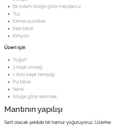
Bir tutam isteğe göre maydanoz
Tuz
Kırmızı pul biber,
Kara biber
Kimyon
Üzeri için
Yoğurt
3 kaşık sıvıyağ
1 dolu kaşık tereyağ
Pul biber
Nane
İsteğe göre sarımsak
Mantının yapılışı
Sert olacak şekilde bir hamur yoğuruyoruz. Üzerine