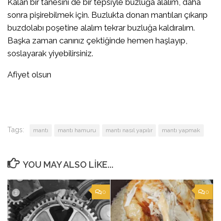
Kalan bir tanesini de bir tepsiyle buzluğa alalım, daha
sonra pişirebilmek için. Buzlukta donan mantıları çıkarıp
buzdolabı poşetine alalım tekrar buzluğa kaldıralım.
Başka zaman canınız çektiğinde hemen haşlayıp,
soslayarak yiyebilirsiniz.
Afiyet olsun
Tags:
mantı
mantı hamuru
mantı nasıl yapılır
mantı yapmak
YOU MAY ALSO LIKE...
0
0