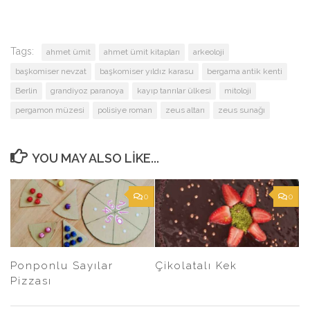
Tags:
ahmet ümit
ahmet ümit kitapları
arkeoloji
başkomiser nevzat
başkomiser yıldız karasu
bergama antik kenti
Berlin
grandiyoz paranoya
kayıp tanrılar ülkesi
mitoloji
pergamon müzesi
polisiye roman
zeus altarı
zeus sunağı
YOU MAY ALSO LIKE...
0
0
Ponponlu Sayılar
Çikolatalı Kek
Pizzası