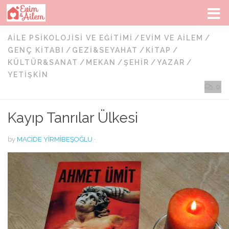
Skip to content
AILE PSIKOLOJISI VE EĞITIMI
/
EVIM VE AILEM
/
GENÇ KITABI
/
GEZI&SEYAHAT
/
KITAP
/
KÜLTÜR&SANAT
/
MEKAN
/
ŞEHIR
/
YAZAR
/
YETIŞKIN
0
Kayıp Tanrılar Ülkesi
by
MACIDE YIRMIBEŞOĞLU
·