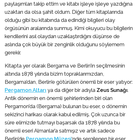
paylaşımları takip ettim ve kitabı işleye işleye yazdığına
uzaktan da olsa şahit oldum. Diğer tüm kitaplarında
olduğu gibi bu kitabında da edindiği bilgileri olay
örgüsünün aralarında sunmuş. Kimi okuyucu bu bilgilerin
kendilerini asıl olaydan uzaklaştırdığını düşünse de
aslında çok büyük bir zenginlik olduğunu söylemem
gerekir.
Kitapta yer olarak Bergama ve Berlin’in seçilmesinin
altında 1878 yılında bizim topraklarımızdan,
Bergama’dan, Berlin’e götürülen önemli bir eser yatıyor:
Pergamon Altarı
ya da diğer bir adıyla
Zeus Sunağı
.
Antik dönemin en önemli şehirlerinden biri olan
Pergamon’da (Bergama) bulunan bu eser, o dönemin
sekizinci harikası olarak kabul edilmiş. Çok uzunca bir
süre elimizde tutmayı başarsak da 1878 yılında bu
önemli eseri Almanlar’a satmışız ve artık sadece
Berlin’de
Pergamon Müzesi
‘nde sergilenen bir eser