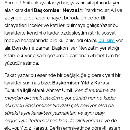
Ahmet Ümit’i okuyanlar iyi bilir; yazarın kitaplarında yer
alan karakteri
Başkomiser Nevzat
’tır. Yardımcıları Ali ve
Zeynep ile beraber cinayet büroda en çetrefilli
cinayetleri inceler ve katilleri bulmaya çalışır. Yazar bu
karakterle kendini o kadar özdeşleştirmiştir ki sosyal
medya hesaplarında bile kullanıcı adı olarak
bu isim
yer
alır. Ben de ne zaman Başkomiser Nevzat’ın yer aldığı
kitabı okuyor olsam gözümde canlanan Ahmet Ümit’in
yüzüdür aslında.
Fakat yazar bu eserinde bir değişikliğe giderek yeni bir
karakter sunmuş bize:
Başkomiser Yıldız Karasu
.
Bununla ilgili olarak Ahmet Ümit,
kendi kendime de
meydan okumak istedim
diyor
çünkü her ne kadar
okuyucu Başkomiser Nevzat’ı çok seviyor olsa da
sürekli aynı karakteri yazmaktan ve aynı olay
örgüsüyle ilerlemekten ben de sıkılıyorum
diye de
ekliyor. Yıldız Karasu, Berlin emniyetinde görevli, aslen