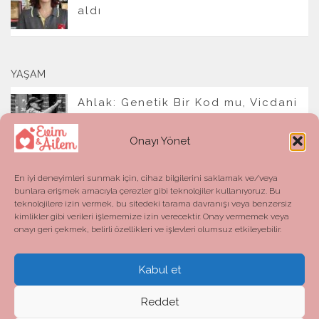
aldı
YAŞAM
Ahlak: Genetik Bir Kod mu, Vicdani
Bir Refleks mi?
Onayı Yönet
En iyi deneyimleri sunmak için, cihaz bilgilerini saklamak ve/veya
bunlara erişmek amacıyla çerezler gibi teknolojiler kullanıyoruz. Bu
teknolojilere izin vermek, bu sitedeki tarama davranışı veya benzersiz
kimlikler gibi verileri işlememize izin verecektir. Onay vermemek veya
onayı geri çekmek, belirli özellikleri ve işlevleri olumsuz etkileyebilir.
Kabul et
Evim ve Ailem © 2026. All Rights Reserved.
Powered by
- Designed with the
Hueman theme
Reddet