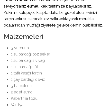
seviyorsanız
elmalı kek
tarifimize bayılacaksınız.
Kekimiz kelepçeli kalıpta daha bir güzel oldu. Evinizi
tarçın kokusu saracak, ev halkı koklayarak merakla
odalarından mutfağı ziyarete gelecek emin olabilirsiniz.
Malzemeleri
3 yumurta
1 su bardağı toz şeker
1 su bardağı sıvıyağ
1 su bardağı süt
1 tatlı kaşığı tarçın
1 çay bardağı ceviz
3 bardak un
2 adet elma
Kabartma tozu
Vanilya