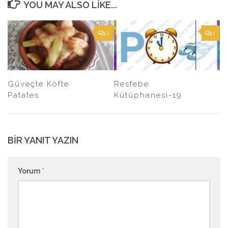
YOU MAY ALSO LIKE...
0
1
Güveçte Köfte
Resfebe
Patates
Kütüphanesi-19
BIR YANIT YAZIN
Yorum
*