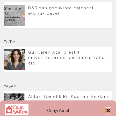
D&R’dan çocuklara eğlenceli
etkinlik daveti
EĞITIM
Gül Karen Aça, prestijli
üniversitelerden tam burslu kabul
aldı
YAŞAM
Ahlak: Genetik Bir Kod mu, Vicdani
Bir Refleks mi?
Onayı Yönet