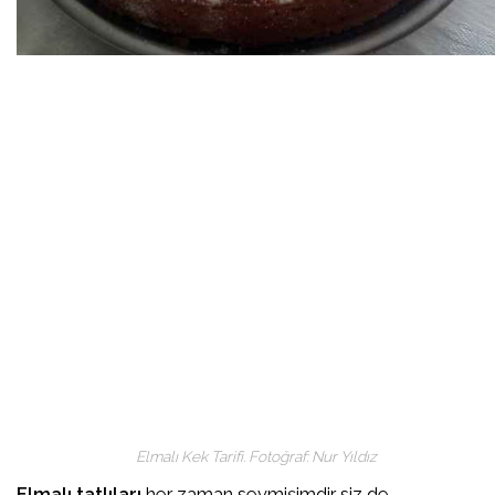
Elmalı Kek Tarifi. Fotoğraf: Nur Yıldız
Elmalı tatlıları
her zaman sevmişimdir siz de