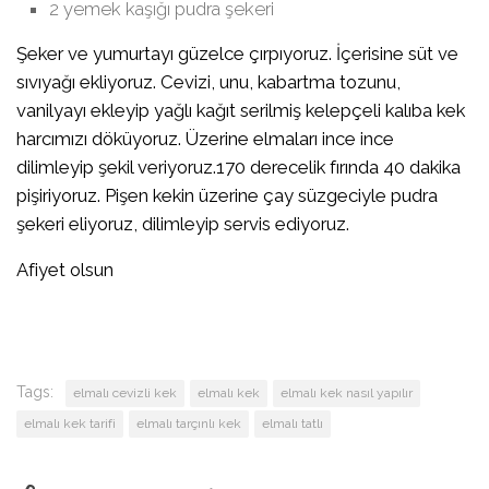
2 yemek kaşığı pudra şekeri
Şeker ve yumurtayı güzelce çırpıyoruz. İçerisine süt ve
sıvıyağı ekliyoruz. Cevizi, unu, kabartma tozunu,
vanilyayı ekleyip yağlı kağıt serilmiş kelepçeli kalıba kek
harcımızı döküyoruz. Üzerine elmaları ince ince
dilimleyip şekil veriyoruz.170 derecelik fırında 40 dakika
pişiriyoruz. Pişen kekin üzerine çay süzgeciyle pudra
şekeri eliyoruz, dilimleyip servis ediyoruz.
Afiyet olsun
Tags:
elmalı cevizli kek
elmalı kek
elmalı kek nasıl yapılır
elmalı kek tarifi
elmalı tarçınlı kek
elmalı tatlı