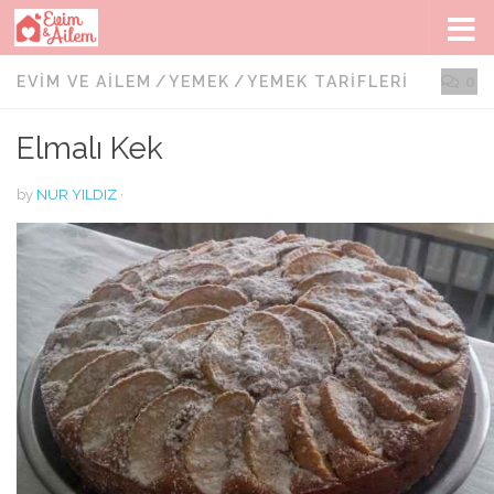
Skip to content
EVIM VE AILEM
/
YEMEK
/
YEMEK TARIFLERI
0
Elmalı Kek
by
NUR YILDIZ
·