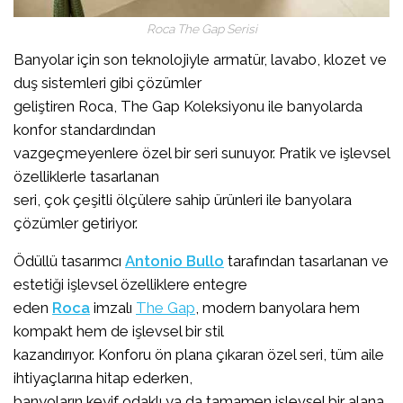
Roca The Gap Serisi
Banyolar için son teknolojiyle armatür, lavabo, klozet ve
duş sistemleri gibi çözümler
geliştiren Roca, The Gap Koleksiyonu ile banyolarda
konfor standardından
vazgeçmeyenlere özel bir seri sunuyor. Pratik ve işlevsel
özelliklerle tasarlanan
seri, çok çeşitli ölçülere sahip ürünleri ile banyolara
çözümler getiriyor.
Ödüllü tasarımcı
Antonio Bullo
tarafından tasarlanan ve
estetiği işlevsel özelliklere entegre
eden
Roca
imzalı
The Gap
, modern banyolara hem
kompakt hem de işlevsel bir stil
kazandırıyor. Konforu ön plana çıkaran özel seri, tüm aile
ihtiyaçlarına hitap ederken,
banyoların keyif odaklı ya da tamamen işlevsel bir alana