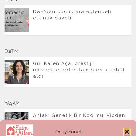
D&R’dan çocuklara eğlenceli
etkinlik daveti
EĞITIM
Gül Karen Aça, prestijli
üniversitelerden tam burslu kabul
aldı
YAŞAM
Ahlak: Genetik Bir Kod mu, Vicdani
Bir Refleks mi?
Onayı Yönet