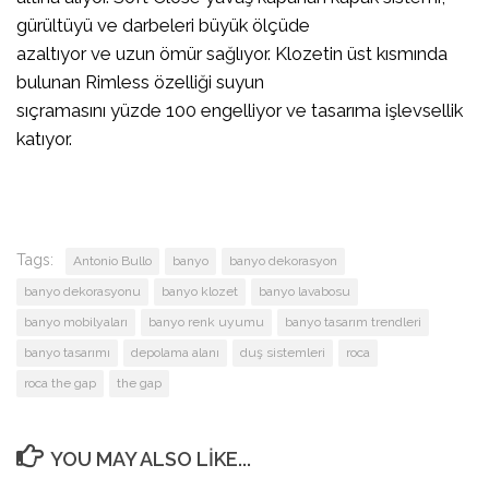
gürültüyü ve darbeleri büyük ölçüde
azaltıyor ve uzun ömür sağlıyor. Klozetin üst kısmında
bulunan Rimless özelliği suyun
sıçramasını yüzde 100 engelliyor ve tasarıma işlevsellik
katıyor.
Tags:
Antonio Bullo
banyo
banyo dekorasyon
banyo dekorasyonu
banyo klozet
banyo lavabosu
banyo mobilyaları
banyo renk uyumu
banyo tasarım trendleri
banyo tasarımı
depolama alanı
duş sistemleri
roca
roca the gap
the gap
YOU MAY ALSO LIKE...