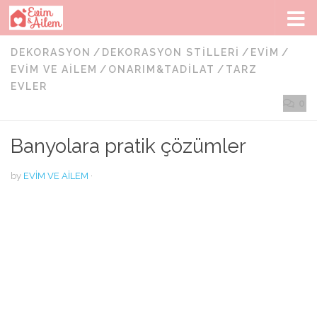
Skip to content
DEKORASYON
/
DEKORASYON STILLERI
/
EVIM
/
EVIM VE AILEM
/
ONARIM&TADILAT
/
TARZ
EVLER
0
Banyolara pratik çözümler
by
EVIM VE AILEM
·